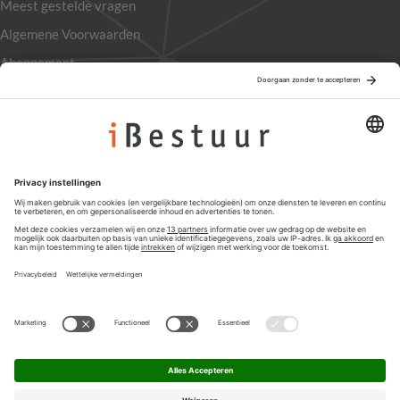
Meest gestelde vragen
Algemene Voorwaarden
Abonnement
Adverteren
Colofon
Nieuwsbrief
Privacyinstellingen