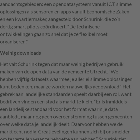
aandachtsgebieden: een opendatasysteem vanuit
ICT
, slimme
oplossingen als sensoren en apps vanuit Economische Zaken
en een kwartiermaker, aangesteld door Schurink, die zo’n
dertig smart pilots coördineert. “De technische
ontwikkelingen gaan zo snel dat je ze flexibel moet
organiseren.”
Weinig downloads
Het valt Schurink tegen dat maar weinig bedrijven gebruik
maken van de open data van de gemeente Utrecht. “We
hebben vijftig datasets waarmee je allerlei slimme oplossingen
kunt bedenken, maar ze worden nauwelijks gedownload.” Het
gebrek aan landelijke standaarden speelt daarbij een rol, want
bedrijven vinden een stad als markt te klein. “Er is inmiddels
een landelijke standaard voor het format waarin je data
aanbiedt, maar nog geen overeenstemming tussen gemeenten
over welke data je landelijk deelt. Daarvoor hebben we de
markt echt nodig. Creatievelingen kunnen zich bij ons melden
om te vertellen waar ze behoefte aan hebben.” Schurink ziet