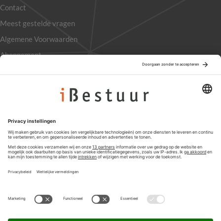
Contact
Meest gestelde vragen
Algemene Voorwaarden
Abonnement
Adverteren
Colofon
Nieuwsbrief
Privacyinstellingen