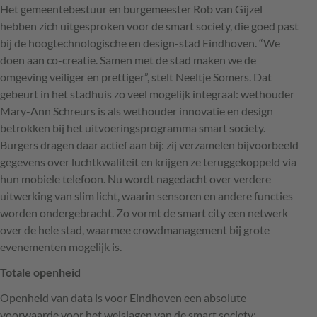
Het gemeentebestuur en burgemeester Rob van Gijzel
hebben zich uitgesproken voor de smart society, die goed past
bij de hoogtechnologische en design-stad Eindhoven. “We
doen aan co-creatie. Samen met de stad maken we de
omgeving veiliger en prettiger”, stelt Neeltje Somers. Dat
gebeurt in het stadhuis zo veel mogelijk integraal: wethouder
Mary-Ann Schreurs is als wethouder innovatie en design
betrokken bij het uitvoeringsprogramma smart society.
Burgers dragen daar actief aan bij: zij verzamelen bijvoorbeeld
gegevens over luchtkwaliteit en krijgen ze teruggekoppeld via
hun mobiele telefoon. Nu wordt nagedacht over verdere
uitwerking van slim licht, waarin sensoren en andere functies
worden ondergebracht. Zo vormt de smart city een netwerk
over de hele stad, waarmee crowdmanagement bij grote
evenementen mogelijk is.
Totale openheid
Openheid van data is voor Eindhoven een absolute
voorwaarde voor het welslagen van de smart society: