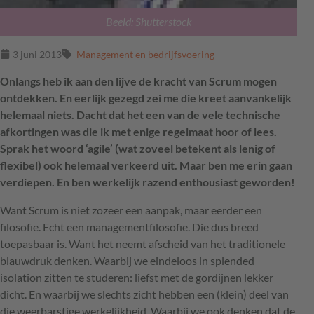
Beeld: Shutterstock
3 juni 2013
Management en bedrijfsvoering
Onlangs heb ik aan den lijve de kracht van Scrum mogen
ontdekken. En eerlijk gezegd zei me die kreet aanvankelijk
helemaal niets. Dacht dat het een van de vele technische
afkortingen was die ik met enige regelmaat hoor of lees.
Sprak het woord ‘agile’ (wat zoveel betekent als lenig of
flexibel) ook helemaal verkeerd uit. Maar ben me erin gaan
verdiepen. En ben werkelijk razend enthousiast geworden!
Want Scrum is niet zozeer een aanpak, maar eerder een
filosofie. Echt een managementfilosofie. Die dus breed
toepasbaar is. Want het neemt afscheid van het traditionele
blauwdruk denken. Waarbij we eindeloos in splended
isolation zitten te studeren: liefst met de gordijnen lekker
dicht. En waarbij we slechts zicht hebben een (klein) deel van
die weerbarstige werkelijkheid. Waarbij we ook denken dat de