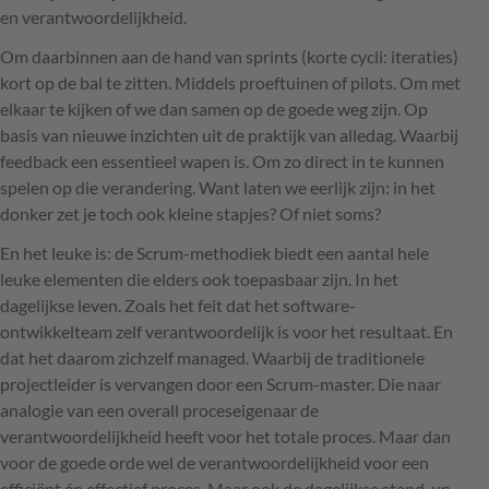
en verantwoordelijkheid.
Om daarbinnen aan de hand van sprints (korte cycli: iteraties)
kort op de bal te zitten. Middels proeftuinen of pilots. Om met
elkaar te kijken of we dan samen op de goede weg zijn. Op
basis van nieuwe inzichten uit de praktijk van alledag. Waarbij
feedback een essentieel wapen is. Om zo direct in te kunnen
spelen op die verandering. Want laten we eerlijk zijn: in het
donker zet je toch ook kleine stapjes? Of niet soms?
En het leuke is: de Scrum-methodiek biedt een aantal hele
leuke elementen die elders ook toepasbaar zijn. In het
dagelijkse leven. Zoals het feit dat het software-
ontwikkelteam zelf verantwoordelijk is voor het resultaat. En
dat het daarom zichzelf managed. Waarbij de traditionele
projectleider is vervangen door een Scrum-master. Die naar
analogie van een overall proceseigenaar de
verantwoordelijkheid heeft voor het totale proces. Maar dan
voor de goede orde wel de verantwoordelijkheid voor een
efficiënt én effectief proces. Maar ook de dagelijkse stand-up