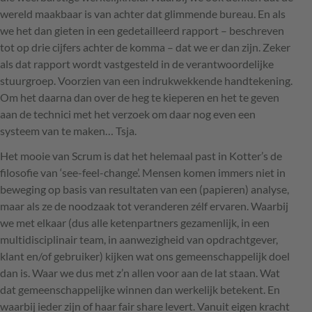
wereld maakbaar is van achter dat glimmende bureau. En als
we het dan gieten in een gedetailleerd rapport – beschreven
tot op drie cijfers achter de komma – dat we er dan zijn. Zeker
als dat rapport wordt vastgesteld in de verantwoordelijke
stuurgroep. Voorzien van een indrukwekkende handtekening.
Om het daarna dan over de heg te kieperen en het te geven
aan de technici met het verzoek om daar nog even een
systeem van te maken… Tsja.
Het mooie van Scrum is dat het helemaal past in Kotter’s de
filosofie van ‘see-feel-change’. Mensen komen immers niet in
beweging op basis van resultaten van een (papieren) analyse,
maar als ze de noodzaak tot veranderen zélf ervaren. Waarbij
we met elkaar (dus alle ketenpartners gezamenlijk, in een
multidisciplinair team, in aanwezigheid van opdrachtgever,
klant en/of gebruiker) kijken wat ons gemeenschappelijk doel
dan is. Waar we dus met z’n allen voor aan de lat staan. Wat
dat gemeenschappelijke winnen dan werkelijk betekent. En
waarbij ieder zijn of haar fair share levert. Vanuit eigen kracht