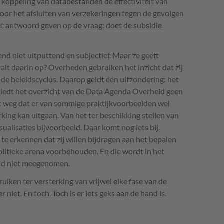
oppeling van databestanden de effectiviteit van
 voor het afsluiten van verzekeringen tegen de gevolgen
t antwoord geven op de vraag: doet de subsidie
nd niet uitputtend en subjectief. Maar ze geeft
alt daarin op? Overheden gebruiken het inzicht dat zij
n de beleidscyclus. Daarop geldt één uitzondering: het
biedt het overzicht van de Data Agenda Overheid geen
et weg dat er van sommige praktijkvoorbeelden wel
king kan uitgaan. Van het ter beschikking stellen van
ualisaties bijvoorbeeld. Daar komt nog iets bij.
te erkennen dat zij willen bijdragen aan het bepalen
olitieke arena voorbehouden. En die wordt in het
id niet meegenomen.
uiken ter versterking van vrijwel elke fase van de
 niet. En toch. Toch is er iets geks aan de hand is.