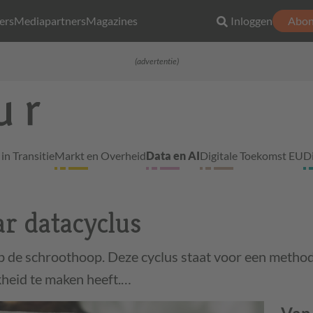
ers
Mediapartners
Magazines
Inloggen
Abon
(advertentie)
in Transitie
Markt en Overheid
Data en AI
Digitale Toekomst EU
D
ar datacyclus
p de schroothoop. Deze cyclus staat voor een method
kheid te maken heeft.…