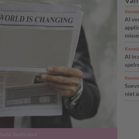
Van
Kenni
AI ve
appli
misse
Kenni
AI in 
spelr
Kenni
Soeve
niet 
Beeld: Shutterstock