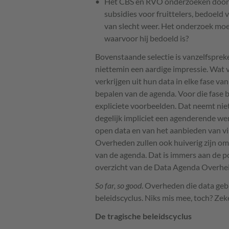
Het CBS en RVO onderzoeken door k
subsidies voor fruittelers, bedoeld
van slecht weer. Het onderzoek moe
waarvoor hij bedoeld is?
Bovenstaande selectie is vanzelfspreke
niettemin een aardige impressie. Wat v
verkrijgen uit hun data in elke fase va
bepalen van de agenda. Voor die fase 
expliciete voorbeelden. Dat neemt ni
degelijk impliciet een agenderende wer
open data en van het aanbieden van vis
Overheden zullen ook huiverig zijn om 
van de agenda. Dat is immers aan de p
overzicht van de Data Agenda Overhe
So far, so good
. Overheden die data gebr
beleidscyclus. Niks mis mee, toch? Zeker
De tragische beleidscyclus