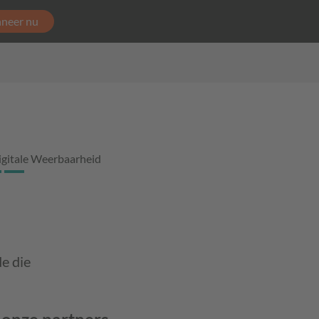
neer nu
igitale Weerbaarheid
e die