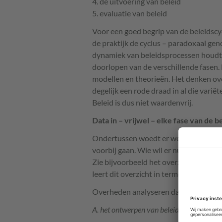
4. de uitvoering van beleid
5. evaluatie van beleid
Voor een goed begrip van de beleidscycl
de praktijk de cyclus – paradoxaal gen
dynamiek van beleidsprocessen houdt z
doorlopen van de verschillende fasen.
modellen en theorieën. Het denken over
degelijk een rode draad in al die variët
Beleid is dus niet waardenvrij.
Data in – vrijwel – elke fase van de b
Ondertussen woedt er wereldwijd een d
voorbij gaan. Wie wil er nu niet data
Zie bijvoorbeeld het overzicht van pr
leert dit overzicht in termen van de be
Overheden analyseren data om tot inzic
A. het ontwerpen van beleid en de keuze 