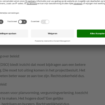
t preventief politiebeleid door aan statistische
profielen toe te voegen uit politiegegevens over
van Economische Zaken en Klimaat (EZK) ontwikkelen,
ellietbestand, nieuwe instrumenten voor de monitoring
wegen en dijken.
gelegenheid bepaalt op grond van eigen data en die van
risico’s en bedrijven, alsmede de inzet van
 over beleid:
(DSO) biedt inzicht dat moet bijdragen aan een betere
 Die moet tot uiting komen in het projectbesluit. Het
eten beter waar ze aan toe zijn. Rechtszekerheid dus.
leid:
essen voor planvorming, vergunningverlening, toezicht
 te maken. Het hogere doel? Een gelijke
 bedrijven en burgers. Rechtsgelijkheid dus.