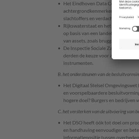
Het Eindhoven Data Center formuleer
achtergrondkenmerken uit CBS-data 
slachtoffers en verdachten.
Rijkswaterstaat en het ministerie 
op basis van een landelijk radarsat
van assets, zoals bruggen, sluizen, 
De Inspectie Sociale Zaken en Werk
derden de keuze voor aan te pakken 
instrumenten.
B. het ondersteunen van de besluitvorming
Het Digitaal Stelsel Omgevingswet 
en voorspelbaardere besluitvorming.
hogere doel? Burgers en bedrijven w
C. het versterken van de uitvoering van be
Het DSO heeft óók tot doel om proc
en handhaving eenvoudiger en beter
informatiepositie tussen overheden,