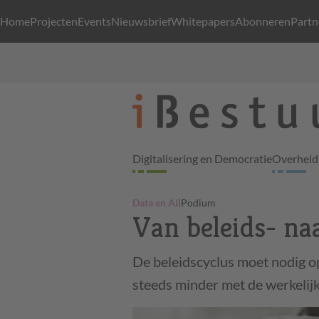
Home
Projecten
Events
Nieuwsbrief
Whitepapers
Abonneren
Partn
Digitalisering en Democratie
Overheid 
|
Data en AI
Podium
Van beleids- na
De beleidscyclus moet nodig o
steeds minder met de werkelij