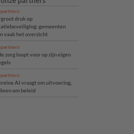
 onze partners
spartners
rgroot druk op
catiebeveiliging: gemeenten
n vaak het overzicht
spartners
de zorg loopt voor op zijn eigen
egels
spartners
reine AI vraagt om uitvoering,
alleen om beleid