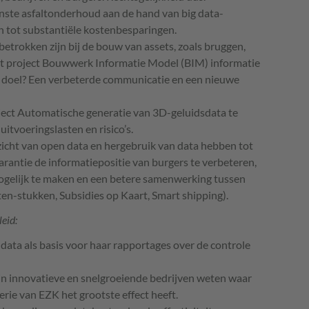
nste asfaltonderhoud aan de hand van big data-
n tot substantiële kostenbesparingen.
betrokken zijn bij de bouw van assets, zoals bruggen,
 het project Bouwwerk Informatie Model (BIM) informatie
 doel? Een verbeterde communicatie en een nieuwe
oject Automatische generatie van 3D-geluidsdata te
itvoeringslasten en risico’s.
zicht van open data en hergebruik van data hebben tot
rantie de informatiepositie van burgers te verbeteren,
gelijk te maken en een betere samenwerking tussen
en-stukken, Subsidies op Kaart, Smart shipping).
leid:
ta als basis voor haar rapportages over de controle
in innovatieve en snelgroeiende bedrijven weten waar
rie van EZK het grootste effect heeft.