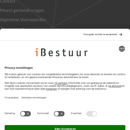
Contact
Meest gestelde vragen
Algemene Voorwaarden
Abonnement
Adverteren
Colofon
Nieuwsbrief
Privacyinstellingen