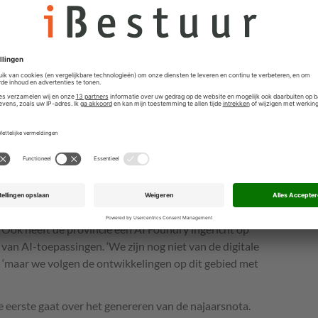
Ernst Wallinga
t’ een grote drempel. ‘Organisaties zoeken naar een
e. Iedereen die de status quo verstoort, krijgt
n verderop in het proces. Voor je het weet ben je dan
 op het onderwerp weg.’
 provincie de overstap naar Microsoft Copilot gemaakt.
ChatGPT, dat alle data naar Open AI gaan. Nu blijven
osoft-servers. ‘We vertrouwen Microsoft toch iets meer’,
sen ook handen en voeten gekregen met een AI Blueprint
 Ook heeft de provincie een AI Foundry ingericht op
an AI-toepassingen. ‘We zijn nog niet van de digitale
oe, ‘maar we volgen de ontwikkelingen op dit gebied met
 De eerste gaat over het genereren van de najaarsnota.