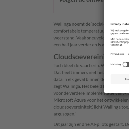
Wallinga noemt de ‘sociale thermostaa
comfortabele temperatuur, naar harmoni
weerstand. Vaak sneuvelen goede ideeë
een half jaar verder en is alle energie
Cloudsoevereiniteit
Toch bleef de vaart erin. Wel heeft de
Dat heeft immers niet het nadeel van 
data in elk geval binnen de eigen Micr
zegt Wallinga. Het beleid heeft intus
voor de verdere implementatie van AI.
Microsoft Azure voor het ontwikkelen v
cloudsoevereiniteit’, licht Wallinga t
argusogen.’
Dit jaar zijn er drie AI-pilots gestart.