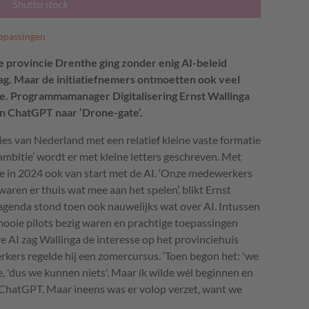
Shutterstock
epassingen
e provincie Drenthe ging zonder enig AI-beleid
ag. Maar de initiatiefnemers ontmoetten ook veel
ie. Programmamanager Digitalisering
Ernst Wallinga
an ChatGPT naar ‘Drone-gate’.
ies van Nederland met een relatief kleine vaste formatie
mbitie’ wordt er met kleine letters geschreven. Met
ie in 2024 ook van start met de AI. ‘Onze medewerkers
ren er thuis wat mee aan het spelen’, blikt Ernst
gsagenda stond toen ook nauwelijks wat over AI. Intussen
 mooie pilots bezig waren en prachtige toepassingen
e AI zag Wallinga de interesse op het provinciehuis
ers regelde hij een zomercursus. ‘Toen begon het: 'we
ie, 'dus we kunnen niets'. Maar ík wilde wél beginnen en
 ChatGPT. Maar ineens was er volop verzet, want we