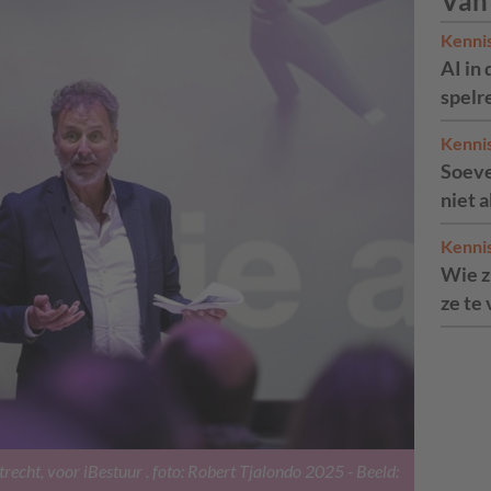
Van
Kenni
AI in 
spelr
Kenni
Soeve
niet 
Kenni
Wie zi
ze te
recht, voor iBestuur . foto: Robert Tjalondo 2025
- Beeld: