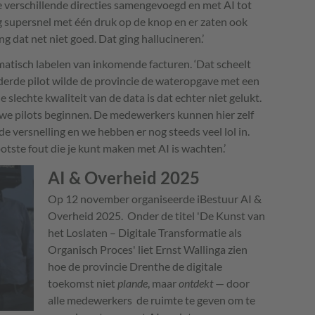
de verschillende directies samengevoegd en met AI tot
g supersnel met één druk op de knop en er zaten ook
 dat net niet goed. Dat ging hallucineren.’
matisch labelen van inkomende facturen. ‘Dat scheelt
e derde pilot wilde de provincie de wateropgave met een
slechte kwaliteit van de data is dat echter niet gelukt.
uwe pilots beginnen. De medewerkers kunnen hier zelf
 versnelling en we hebben er nog steeds veel lol in.
otste fout die je kunt maken met AI is wachten.’
AI & Overheid 2025
Op 12 november organiseerde iBestuur AI &
Overheid 2025. Onder de titel 'De Kunst van
het Loslaten – Digitale Transformatie als
Organisch Proces' liet Ernst Wallinga zien
hoe de provincie Drenthe de digitale
toekomst niet
plande
, maar
ontdekt
— door
alle medewerkers de ruimte te geven om te