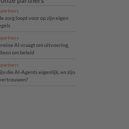
 onze partners
spartners
de zorg loopt voor op zijn eigen
egels
spartners
reine AI vraagt om uitvoering,
alleen om beleid
spartners
jn die AI-Agents eigenlijk, en zijn
 vertrouwen?