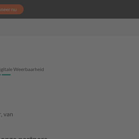
neer nu
igitale Weerbaarheid
, van