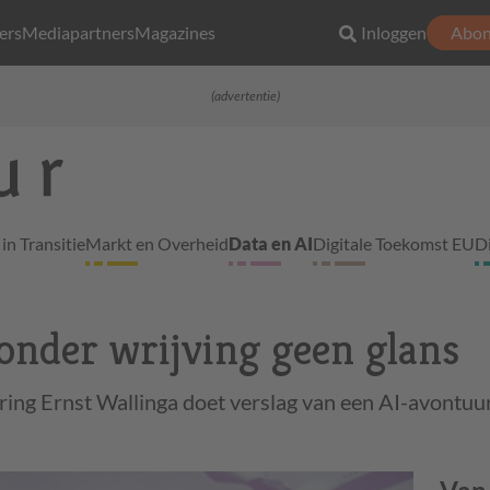
ers
Mediapartners
Magazines
Inloggen
Abon
(advertentie)
in Transitie
Markt en Overheid
Data en AI
Digitale Toekomst EU
D
zonder wrijving geen glans
ng Ernst Wallinga doet verslag van een AI-avontuur