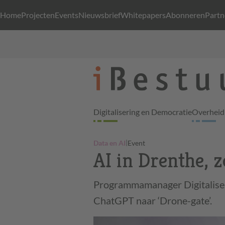
Home
Projecten
Events
Nieuwsbrief
Whitepapers
Abonneren
Partn
Digitalisering en Democratie
Overheid 
|
Data en AI
Event
AI in Drenthe, 
Programmamanager Digitaliseri
ChatGPT naar ‘Drone-gate’.