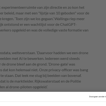
 experimenteerruimte van zijn directie en zo kon het
r beleid, maar met een "lijstje van 10 geboden" voor de
regen. ‘Toen zijn we los gegaan.’ Wallinga riep meer
ijk ontstond er een wachtlijst voor de ChatGPT-
erkers opgeleid en was de volledige vaste formatie van
Geodata, welteverstaan. ‘Daarvoor hadden we een drone
eelden met AI te bewerken. Iedereen werd steeds
r de drone bleef aan de grond. ‘Drone-gate’ was
s dat kon helemaal niet. Onze privacy-officer was bang
 staan. Dat leek me stug bij beelden van bovenaf.
t is de marktleider. Rijkswaterstaat en de Politie
en al drone-piloten opgeleid.’
igitale cloudsoevereiniteit, maar we
 op dit gebied met argusogen