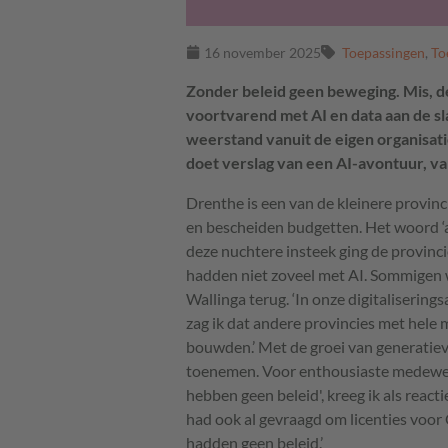
16 november 2025
Toepassingen
,
To
Zonder beleid geen beweging. Mis, d
voortvarend met AI en data aan de sl
weerstand vanuit de eigen organisat
doet verslag van een AI-avontuur, v
Drenthe is een van de kleinere provinc
en bescheiden budgetten. Het woord ‘a
deze nuchtere insteek ging de provinc
hadden niet zoveel met AI. Sommigen wa
Wallinga terug. ‘In onze digitaliserin
zag ik dat andere provincies met hele
bouwden.’ Met de groei van generatiev
toenemen. Voor enthousiaste medewerk
hebben geen beleid', kreeg ik als react
had ook al gevraagd om licenties voor
hadden geen beleid.’