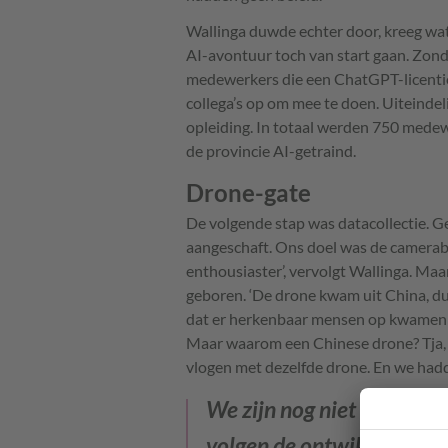
Wallinga duwde echter door, kreeg wat
AI-avontuur toch van start gaan. Zonde
medewerkers die een ChatGPT-licentie k
collega’s op om mee te doen. Uiteindel
opleiding. In totaal werden 750 medew
de provincie AI-getraind.
Drone-gate
De volgende stap was datacollectie. 
aangeschaft. Ons doel was de camerab
enthousiaster’, vervolgt Wallinga. Maa
geboren. ‘De drone kwam uit China, du
dat er herkenbaar mensen op kwamen te
Maar waarom een Chinese drone? Tja, da
vlogen met dezelfde drone. En we hadd
We zijn nog niet van de d
volgen de ontwikkelingen