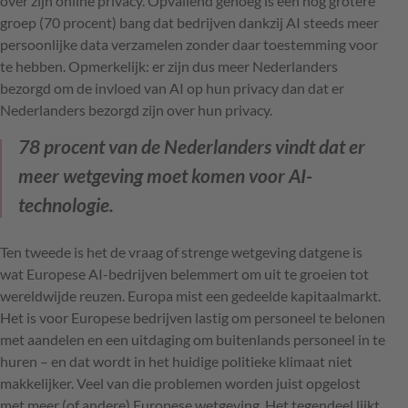
over zijn online privacy. Opvallend genoeg is een nog grotere
groep (70 procent) bang dat bedrijven dankzij AI steeds meer
persoonlijke data verzamelen zonder daar toestemming voor
te hebben. Opmerkelijk: er zijn dus meer Nederlanders
bezorgd om de invloed van AI op hun privacy dan dat er
Nederlanders bezorgd zijn over hun privacy.
78 procent van de Nederlanders vindt dat er
meer wetgeving moet komen voor AI-
technologie.
Ten tweede is het de vraag of strenge wetgeving datgene is
wat Europese AI-bedrijven belemmert om uit te groeien tot
wereldwijde reuzen. Europa mist een gedeelde kapitaalmarkt.
Het is voor Europese bedrijven lastig om personeel te belonen
met aandelen en een uitdaging om buitenlands personeel in te
huren – en dat wordt in het huidige politieke klimaat niet
makkelijker. Veel van die problemen worden juist opgelost
met meer (of andere) Europese wetgeving. Het tegendeel lijkt