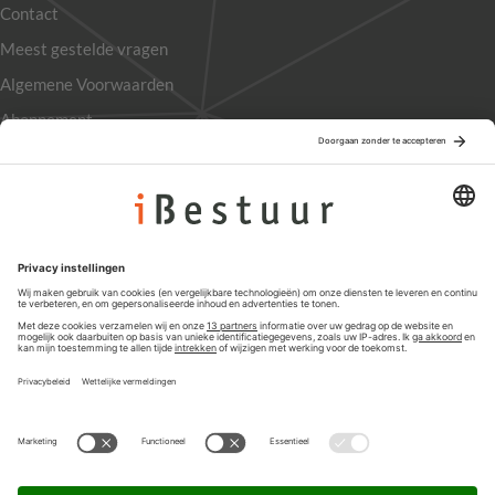
Contact
Meest gestelde vragen
Algemene Voorwaarden
Abonnement
Adverteren
Colofon
Nieuwsbrief
Privacyinstellingen