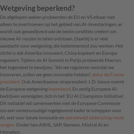
Wetgeving beperkend?
De afgelopen weken probeerden de EU en VS elkaar niet
alleen te overtroeven op het gebied van AI-investeringen, er
wordt ook gewedijverd wie de beste condities creëert om
nieuwe AI-reuzen te laten ontstaan. Daarbij is er veel
aandacht voor wetgeving, die belemmerend zou werken. Het
cliché is dat Amerika innoveert, China kopieert en Europa
reguleert. Tijdens de AI Summit in Parijs probeerde Macron
het tegendeel te bewijzen. “Als we reguleren voordat we
innoveren, zullen we geen innovatie hebben”,
aldus de Franse
president
. Ook Amerikaanse vicepresident J. D. Vance noemt
de Europese wetgeving
beperkend
. En zestig Europese AI-
bedrijven verenigden zich in het ‘EU AI Champions Initiative’.
Dit initiatief wil samenwerken met de Europese Commissie
om een vereenvoudigd regelgevend kader te scheppen voor
AI, wat voor lokale innovatie en
wereldwijd leiderschap moet
zorgen
. Onder hen ASML, SAP, Siemens, Mistral AI en
Heineken.