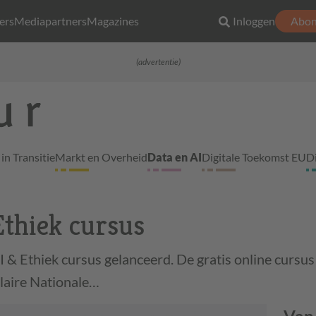
ers
Mediapartners
Magazines
Inloggen
Abon
(advertentie)
in Transitie
Markt en Overheid
Data en AI
Digitale Toekomst EU
D
Ethiek cursus
& Ethiek cursus gelanceerd. De gratis online cursus 
ulaire Nationale…