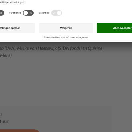
rs gratis te volgen, dankzij financiële steun van het
n een subsidie van het ministerie van Binnenlandse
ab (UvA), Mieke van Heesewijk (
SIDN
fonds) en Quirine
 Mens)
ur
stuur