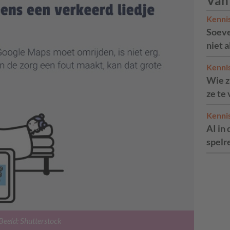
Van
Kenni
Soeve
niet 
Kenni
Wie zi
ze te
Kenni
AI in 
spelr
Beeld: Shutterstock