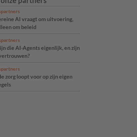
 onze partners
spartners
reine AI vraagt om uitvoering,
alleen om beleid
spartners
jn die AI-Agents eigenlijk, en zijn
 vertrouwen?
spartners
de zorg loopt voor op zijn eigen
egels