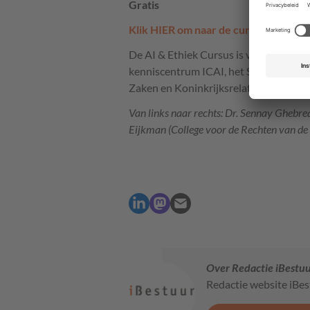
Gratis
Klik
HIER
om naar de cursus te gaan
De AI & Ethiek Cursus is voor deelneme
kenniscentrum
ICAI
, het
SIDN
fonds e
Zaken en Koninkrijksrelaties.
Van links naar rechts: Dr. Sennay Ghebre
Eijkman (College voor de Rechten van de
Over Redactie iBestu
Redactie website iBe