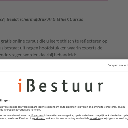
s? | Beeld: schermafdruk AI & Ethiek Cursus
gratis online cursus die u leert ethisch te reflecteren op
sus bestaat uit negen hoofdstukken waarin experts de
gende vragen worden daarbij behandeld:
s nog niet kapot
 van Facebook
ongelijkheid
esinformatie
op de tekentafel
n robot
emocratie
erbergen!