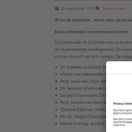
20 september 2022
Toepassingen
AI en de overheid… eerst even op cursu
Data-dilemma’s en mensenrechten
De Nationale AI & Ethiek cursus is een 
AI (kunstmatige intelligentie). De cur
rol van docent op zich nemen. De vol
Dr. Katleen Gabriels: Wat is ethiek?
Mieke van Heesewijk: Het internet i
Prof. José van Dijck: Het probleem
Dr. Sennay Ghebreab: Kunstmatige 
Sander Duivestein: Deep fakes en d
Prof. Jeroen van den Hoven: Ethiek 
Quirine Eijkman: Solliciteren bij ee
Mr. Dr. Reijer Passchier: AI en de d
Merel Koning: Je hebt wél wat te v