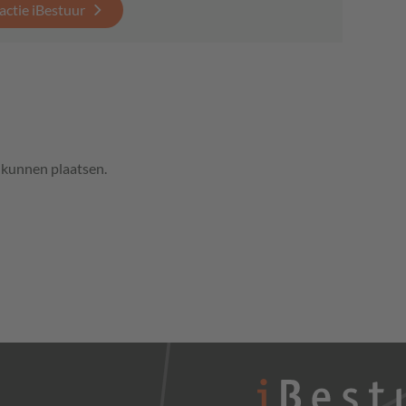
actie iBestuur
e kunnen plaatsen.