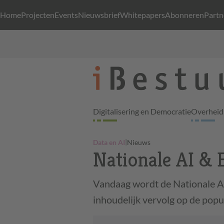
Home
Projecten
Events
Nieuwsbrief
Whitepapers
Abonneren
Partn
Digitalisering en Democratie
Overheid 
|
Data en AI
Nieuws
Nationale AI & 
Vandaag wordt de Nationale AI 
inhoudelijk vervolg op de pop