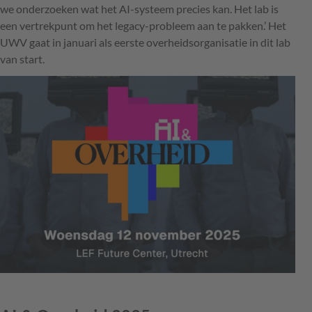
we onderzoeken wat het AI-systeem precies kan. Het lab is
een vertrekpunt om het legacy-probleem aan te pakken.’ Het
UWV gaat in januari als eerste overheidsorganisatie in dit lab
van start.