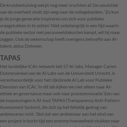
De kruisbestuiving werpt nog meer vruchten af. De casuïstiek
van de overheid vindt zijn weg naar de collegebanken. ‘Zo kun
je de jonge generatie inspireren om zich voor publieke
vraagstukken in te zetten.’ Niet onbelangrijk in een tijd waarin
de publieke sector met personeelstekorten kampt, wil hij maar
zeggen. Ook de wetenschap heeft overigens behoefte aan AI-
talent, aldus Dohmen.
TAPAS
Het landelijke ICAI-netwerk telt 57 AI-labs. Manager Carien
Duisterwinkel van de AI Labs van de Universiteit Utrecht, is
verantwoordelijk voor het rijksbrede AI Lab voor Publieke
Diensten van ICAI. ‘In dit lab kijken we niet alleen naar AI-
ethiek en governance maar ook naar procesinnovatie.’ Een van
de toepassingen is AI-tool TAPAS (Transparency Anti-Pattern
Assessment System), die zich op het feitelijk gedrag van
ambtenaren richt. ‘Stel dat een ambtenaar aan het eind van
een project in korte tijd een enorme hoeveelheid stukken naar