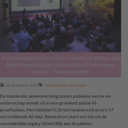
AI en Overheid @ LEF Future Center, Utrecht, voor iBestuur . foto:
Robert Tjalondo 2025|AI en Overheid @ LEF Future Center,
Utrecht, …
- Beeld: Shutterstock
16 november 2025
Toepassingen
,
Innovatie
De bloeiende samenwerking tussen publieke sector en
wetenschap mondt uit in een groeiend aantal AI-
proeftuinen. Het initiatief ICAI telt landsbreed al zo’n 57
verschillende AI-labs. Binnenkort start een lab om de
vermaledijde legacy bij het Rijk aan te pakken.