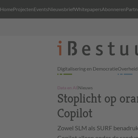
Home
Projecten
Events
Nieuwsbrief
Whitepapers
Abonneren
Partn
Digitalisering en Democratie
Overheid 
|
Data en AI
Nieuws
Stoplicht op or
Copilot
Zowel SLM als SURF benadrukk
Copilot alleen onder de randvo