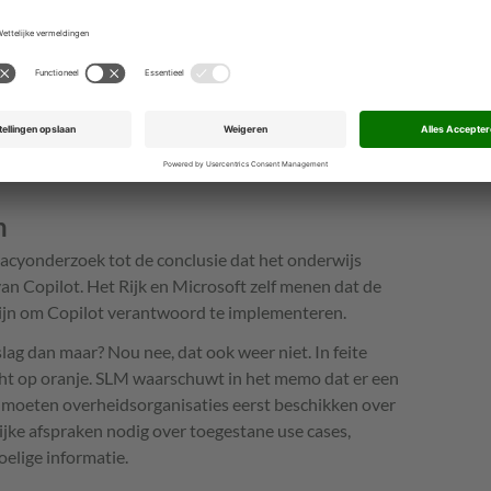
ende verbeteringen doorvoert, zoals in het DPIA
co’s. Die kunnen overheidsorganisaties zelf uitsluiten
anisatorische maatregelen.
twee risico’s van ‘medium’ niveau
n
acyonderzoek tot de conclusie dat het onderwijs
an Copilot. Het Rijk en Microsoft zelf menen dat de
ijn om Copilot verantwoord te implementeren.
ag dan maar? Nou nee, dat ook weer niet. In feite
cht op oranje. SLM waarschuwt in het memo dat er een
 moeten overheidsorganisaties eerst beschikken over
lijke afspraken nodig over toegestane use cases,
elige informatie.