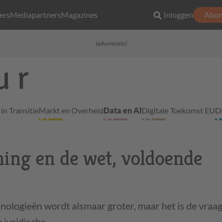
ers
Mediapartners
Magazines
Inloggen
Abon
(advertentie)
in Transitie
Markt en Overheid
Data en AI
Digitale Toekomst EU
D
ing en de wet, voldoende
nologieën wordt alsmaar groter, maar het is de vraag 
e juridische…