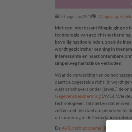
20 augustus 2018
Wetgeving
,
Ethiek
Met een interessant filmpje ging de 
technologie van gezichtsherkenning
beveiligingsdoeleinden, zoals de inze
wordt gezichtsherkenning in toeneme
interessante en haast ontembare ont
simpelweg hartstikke verboden.
Waar de verwerking van persoonsgege
daartoe opgestelde richtlijn wordt ger
wetshandhavers onder (jawel..) de on
Gegevensbescherming
(
AVG
). Wie de
technologieën, zal merken dat er weini
zetten met het doel om personen te iden
uitzondering in de Nederlandse uitvo
De
AVG
verbiedt namelijk de verwerk