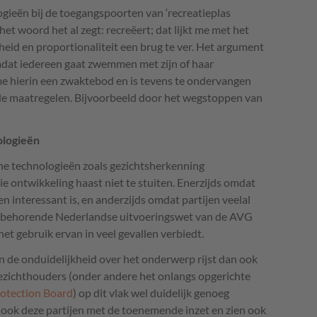
logieën bij de toegangspoorten van ‘recreatieplas
et woord het al zegt: recreëert; dat lijkt me met het
eid en proportionaliteit een brug te ver. Het argument
omdat iedereen gaat zwemmen met zijn of haar
me hierin een zwaktebod en is tevens te ondervangen
nde maatregelen. Bijvoorbeeld door het wegstoppen van
ologieën
he technologieën zoals gezichtsherkenning
ie ontwikkeling haast niet te stuiten. Enerzijds omdat
n interessant is, en anderzijds omdat partijen veelal
ijbehorende Nederlandse uitvoeringswet van de
AVG
het gebruik ervan in veel gevallen verbiedt.
n de onduidelijkheid over het onderwerp rijst dan ook
ezichthouders (onder andere het onlangs opgerichte
otection Board
) op dit vlak wel duidelijk genoeg
n ook deze partijen met de toenemende inzet en zien ook