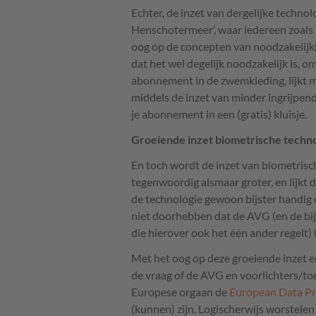
Echter, de inzet van dergelijke techno
Henschotermeer’, waar iedereen zoals h
oog op de concepten van noodzakelijkh
dat het wel degelijk noodzakelijk is, 
abonnement in de zwemkleding, lijkt 
middels de inzet van minder ingrijpe
je abonnement in een (gratis) kluisje.
Groeiende inzet biometrische techn
En toch wordt de inzet van biometrisc
tegenwoordig alsmaar groter, en lijkt d
de technologie gewoon bijster handig e
niet doorhebben dat de
AVG
(en de b
die hierover ook het één ander regelt) 
Met het oog op deze groeiende inzet e
de vraag of de
AVG
en voorlichters/to
Europese orgaan de
European Data Pr
(kunnen) zijn. Logischerwijs worstele