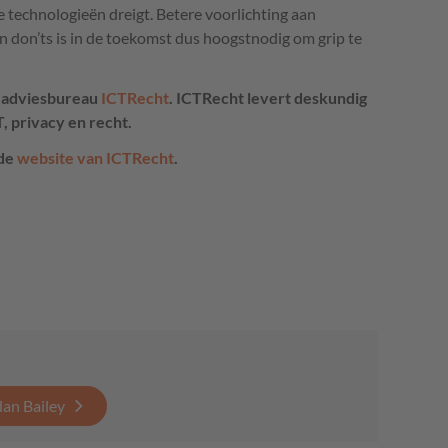
jke technologieën dreigt. Betere voorlichting aan
en don’ts is in de toekomst dus hoogstnodig om grip te
ij adviesbureau
ICTR
echt
.
ICTR
echt levert deskundig
T
, privacy en recht.
 de
website van
ICTR
echt
.
dan Bailey