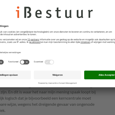
’s van individuen verwerkt worden met als doel om te
n het benodigde zwemabonnement om binnen te komen in
 filmpje van de
NOS
waarin nagenoeg volledig
uik onder de
AVG
wel/niet is toegestaan. Hoewel de
goed beeld schept van een deel van de geldende
odzaak om expliciete toestemming te krijgen van het
oestemming
vrij te geven (je moet nee kunnen zeggen en
en ‘regulier’ kaartje), ontbrak het in de video aan
 onderdeel uit de
AVG
.
gen verwerken zal de verwerkingsactiviteit namelijk
van de verwerking te bereiken en moet de verwerking
zijn. En dit is waar het naar mijn mening spaak loopt bij
ijk logisch dat je bijvoorbeeld een kerncentrale moet
tbare wijze, wegens het dreigende gevaar van ongenode
lek.