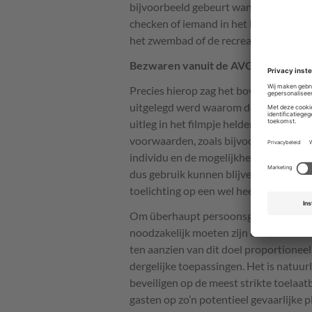
bijvoorbeeld gebeurt wanneer pasfoto
checken of iemand in het bezit is va
het zwembad of de recreatieplas.
Bezwaren vanuit de
AVG
Precies hierop zag het bovengenoemde
uitgelegd werd waarom dergelijk gebr
uitleg in het filmpje helder is en een 
voorwaarden, zoals bijvoorbeeld de no
individu en de mogelijkheid om deze
t
dus gebruik kunnen blijven maken van e
toelichting op een wel heel essentieel
Om überhaupt persoonsgegevens te mo
noodzakelijk moeten zijn om het doel 
ten aanzien van dit doel proportioneel 
dergelijke toepassingen. Het is natuurl
beveiligen op de meest strikte toelaa
gasten op zo’n potentieel gevaarlijke p