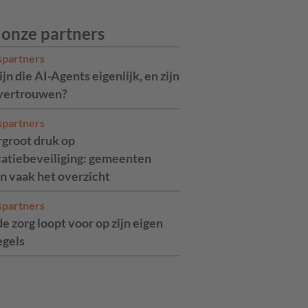
 onze partners
spartners
jn die AI-Agents eigenlijk, en zijn
 vertrouwen?
spartners
rgroot druk op
catiebeveiliging: gemeenten
n vaak het overzicht
spartners
de zorg loopt voor op zijn eigen
egels