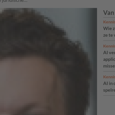
Van
Kenni
Wie zi
ze te
Kenni
AI ve
appli
misse
Kenni
AI in 
spelr