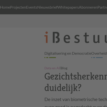
Home
Projecten
Events
Nieuwsbrief
Whitepapers
Abonneren
Partn
Digitalisering en Democratie
Overheid 
|
Data en AI
Blog
Gezichtsherkenn
duidelijk?
De inzet van biometrische tech
even goed is nagedacht over d