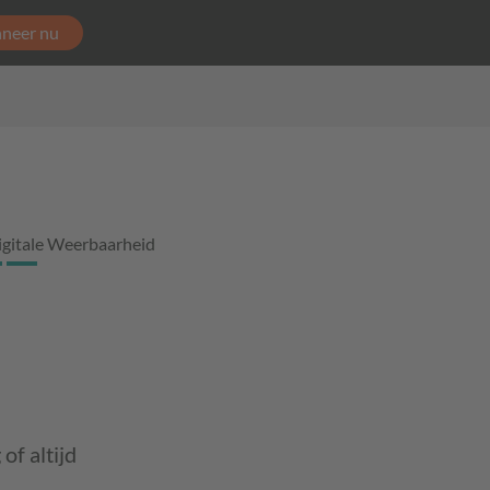
neer nu
igitale Weerbaarheid
of altijd