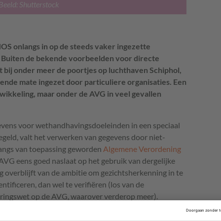
Beeld: Shutterstock
NOS onlangs in op de steeds vaker ingezette
. Buiten de bekende voorbeelden voor directe
t bij onder meer de poortjes op luchthaven Schiphol,
nde mate ingezet door particuliere organisaties. Een
wikkeling, maar onder de AVG in veel gevallen
vens voor wethandhavingsdoeleinden in een speciaal
egeld, valt het verwerken van gegevens door niet-
langs van toepassing geworden
Algemene Verordening
AVG
eens goed naslaat op het gebruik van dergelijke
g overblijft van de ambitie om gezichtsherkenning in te
tificeren, dan wel te verifiëren (los van de
eringswet op de
AVG
, waarover verderop meer).
ing van bijzondere persoonsgegevens
. Iets wat