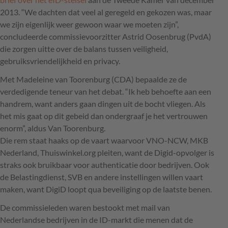
2013. “We dachten dat veel al geregeld en gekozen was, maar
we zijn eigenlijk weer gewoon waar we moeten zijn”,
concludeerde commissievoorzitter Astrid Oosenbrug (PvdA)
die zorgen uitte over de balans tussen veiligheid,
gebruiksvriendelijkheid en privacy.
Met Madeleine van Toorenburg (
CDA
) bepaalde ze de
verdedigende teneur van het debat. “Ik heb behoefte aan een
handrem, want anders gaan dingen uit de bocht vliegen. Als
het mis gaat op dit gebeid dan ondergraaf je het vertrouwen
enorm”, aldus Van Toorenburg.
Die rem staat haaks op de vaart waarvoor
VNO
-
NCW
,
MKB
Nederland, Thuiswinkel.org pleiten, want de Digid-opvolger is
straks ook bruikbaar voor authenticatie door bedrijven. Ook
de Belastingdienst,
SVB
en andere instellingen willen vaart
maken, want DigiD loopt qua beveiliging op de laatste benen.
De commissieleden waren bestookt met mail van
Nederlandse bedrijven in de ID-markt die menen dat de