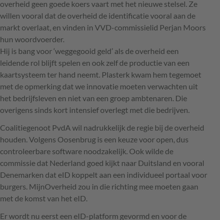
overheid geen goede koers vaart met het nieuwe stelsel. Ze
willen vooral dat de overheid de identificatie vooral aan de
markt overlaat, en vinden in
VVD
-commissielid Perjan Moors
hun woordvoerder.
Hij is bang voor ‘weggegooid geld’ als de overheid een
leidende rol blijft spelen en ook zelf de productie van een
kaartsysteem ter hand neemt. Plasterk kwam hem tegemoet
met de opmerking dat we innovatie moeten verwachten uit
het bedrijfsleven en niet van een groep ambtenaren. Die
overigens sinds kort intensief overlegt met die bedrijven.
Coalitiegenoot PvdA wil nadrukkelijk de regie bij de overheid
houden. Volgens Oosenbrug is een keuze voor open, dus
controleerbare software noodzakelijk. Ook wilde de
commissie dat Nederland goed kijkt naar Duitsland en vooral
Denemarken dat eID koppelt aan een individueel portaal voor
burgers. MijnOverheid zou in die richting mee moeten gaan
met de komst van het eID.
Er wordt nu eerst een eID-platform gevormd en voor de