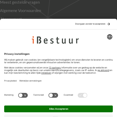
Meest gestelde vragen
Algemene Voorwaarden
Abonnement
Adverteren
Colofon
Nieuwsbrief
Privacyinstellingen