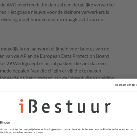
 de
AVG
overtreedt. En dan zal een dergelijke verwerker
en. Het goede nieuws voor de kleinere verwerkers is
s rekening moet houden met de draagkracht van de
mogelijk is om aansprakelijkheid voor boetes van de
ijnen van de AP en de European Data Protection Board
kel 29 Werkgroep) er bij zal pakken, die ziet dat een
mede bepalen. Van die elf zijn er vijf die te maken
oneerde ná het ontstaan van de inbreuk die aanleiding
n de resterende zes zijn er vier die (deels) wat minder
iggen, namelijk het karakter van de verwerking en of er
van persoonsgegevens. Al met al zal het boetewapen
oken kan worden over opzet of nalatigheid, direct of
 van eigen fouten nadat die ontdekt zijn. Dat betekent
van een mogelijke doorbreking van contractueel
ngen, al dan niet in de verwerkersovereenkomst. In het
 een boete wordt opgelegd aan één van de partijen