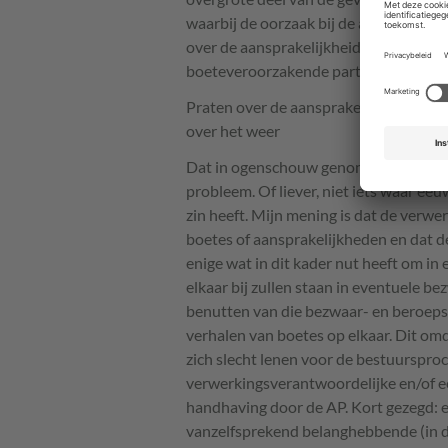
waarbij de oorzaak bij de andere partij
over de aansprakelijkheid voor boetes, 
boeteveroorzakende partij te verhalen
Praten over de aansprakelijkheid voor
over het weer
Dat in ogenschouw genomen, is een ve
probleem. Of liever, niet iets waar e
zin heeft. Mijn mening is dat de verw
boetes of aansprakelijkheden en dat 
enige wat in dit kader nut heeft om in
elkaar bij zullen staan in eventuele 
benutten van die bezwaar- en beroeps
verhalen van boetes op elkaar. Dit omd
zich slecht lenen voor de bestuursproc
verwerkingsverantwoordelijke en/of ee
handhaving door de AP. Kort gezegd: ee
vanzelfsprekend belanghebbende (in de