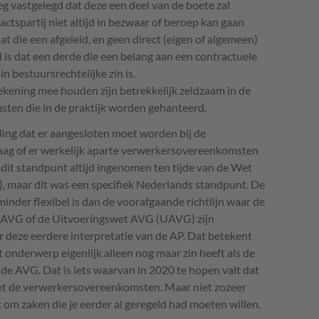
weg vastgelegd dat deze een deel van de boete zal
ctspartij niet altijd in bezwaar of beroep kan gaan
 die een afgeleid, en geen direct (eigen of algemeen)
l is dat een derde die een belang aan een contractuele
n bestuursrechtelijke zin is.
kening mee houden zijn betrekkelijk zeldzaam in de
en die in de praktijk worden gehanteerd.
elling dat er aangesloten moet worden bij de
aag of er werkelijk aparte verwerkersovereenkomsten
it standpunt altijd ingenomen ten tijde van de Wet
 maar dit was een specifiek Nederlands standpunt. De
inder flexibel is dan de voorafgaande richtlijn waar de
AVG
of de Uitvoeringswet
AVG
(
UAVG
) zijn
deze eerdere interpretatie van de AP. Dat betekent
 onderwerp eigenlijk alleen nog maar zin heeft als de
 de
AVG
. Dat is iets waarvan in 2020 te hopen valt dat
met de verwerkersovereenkomsten. Maar niet zozeer
 om zaken die je eerder al geregeld had moeten willen.