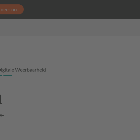
neer nu
igitale Weerbaarheid
d
e-