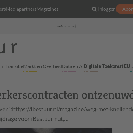
ers
Mediapartners
Magazines
Inloggen
Abon
(advertentie)
in Transitie
Markt en Overheid
Data en AI
Digitale Toekomst EU
D
erkers­contracten ontzenuw
lven":https://ibestuur.nl/magazine/weg-met-knellend
ijdrage voor iBestuur nut,…