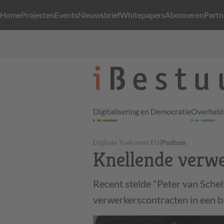
Home
Projecten
Events
Nieuwsbrief
Whitepapers
Abonneren
Partn
Digitalisering en Democratie
Overheid 
|
Digitale Toekomst EU
Podium
Knellende verw
Recent stelde "Peter van Sche
verwerkerscontracten in een b