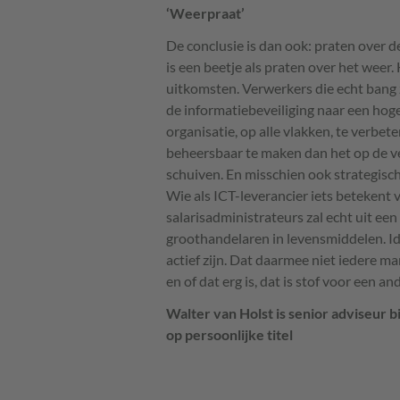
‘Weerpraat’
De conclusie is dan ook: praten over 
is een beetje als praten over het weer.
uitkomsten. Verwerkers die echt bang
de informatiebeveiliging naar een hoger
organisatie, op alle vlakken, te verbet
beheersbaar te maken dan het op de v
schuiven. En misschien ook strategisc
Wie als
ICT
-leverancier iets beteken
salarisadministrateurs zal echt uit ee
groothandelaren in levensmiddelen. 
actief zijn. Dat daarmee niet iedere mar
en of dat erg is, dat is stof voor een an
Walter van Holst is senior adviseur 
op persoonlijke titel