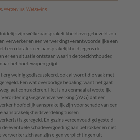
g
,
Wetgeving
,
Wetgeving
duidelijk zijn wélke aansprakelijkheid overgeheveld zou
n een verwerker en een verwerkingsverantwoordelijke een
eeld een datalek een aansprakelijkheid jegens de
n er een situatie ontstaan waarin de toezichthouder,
naar het boetewapen grijpt.
t erg weinig gediscussieerd, ook al wordt die vaak met
 geregeld. Een wat overbodige bepaling, want het gaat
weg laat contracteren. Het is nu eenmaal al wettelijk
ne Verordening Gegevensverwerking (
AVG
) dat een
rker hoofdelijk aansprakelijk zijn voor schade van een
e aansprakelijkheidsverdeling tussen
rker(s) is geregeld. Enigszins vereenvoudigd gesteld:
n de eventuele schadevergoeding aan betrokkenen niet
verwerker zich aan zijn eigen verplichtingen uit