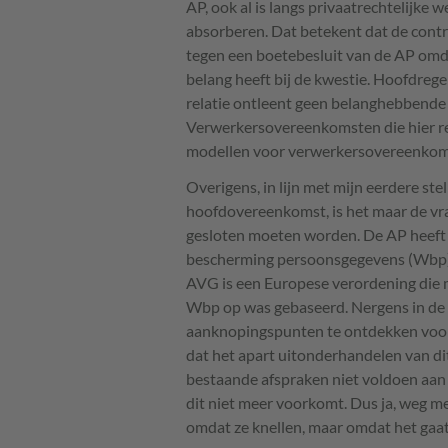
AP, ook al is langs privaatrechtelijke 
absorberen. Dat betekent dat de contra
tegen een boetebesluit van de AP omdat
belang heeft bij de kwestie. Hoofdrege
relatie ontleent geen belanghebbende i
Verwerkersovereenkomsten die hier re
modellen voor verwerkersovereenkomst
Overigens, in lijn met mijn eerdere st
hoofdovereenkomst, is het maar de vr
gesloten moeten worden. De AP heeft d
bescherming persoonsgegevens (Wbp),
AVG
is een Europese verordening die m
Wbp op was gebaseerd. Nergens in de
aanknopingspunten te ontdekken voor 
dat het apart uitonderhandelen van dit
bestaande afspraken niet voldoen aan
dit niet meer voorkomt. Dus ja, weg 
omdat ze knellen, maar omdat het gaat