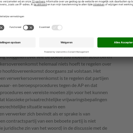
 ligt, zal het ongeacht wat partijen zijn overeengekomen
mogelijk zijn die boete geheel of gedeeltelijk op de
.
 boetes uit hoofde van de
AVG
is een beetje als praten
rmeend groot probleem helemaal niet zo’n groot
euwig steggelen over wie de boete zou moeten absorberen
erkersovereenkomst helemaal niets hoeft te regelen over
de hoofdovereenkomst doorgaans zal volstaan. Het
 een verwerkersovereenkomst is te regelen dat partijen
bezwaar- en beroepsprocedures tegen de AP en dat
procedures een vereiste moeten zijn voor het kunnen
at klassieke privaatrechtelijke vrijwaringsbepalingen
esrechtelijke situatie waarin een
n verwerker zich bevindt als er sprake is van
n contractspartij van een beboete partij is niet
 juridische zin van het woord) in de discussie met de