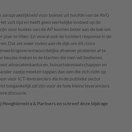
de aansprakelijkheid voor boetes uit hoofde van de
AVG
 Het vult tijd en heeft geen werkelijke invloed op de
 zijn voor boetes van de AP kunnen beter aan de bak om
 plan te tillen. En vooral ook de incident response in de
eren. Dat zet meer zoden aan de dijk om dit risico
erwerkingsverantwoordelijke afnemer proberen af te
he keuzes maken in de klanten die men wil bedienen.
t voor advocatenkantoren, huisartsenmaatschappen en
n ander vaatje moeten tappen dan een die zich richt op
Idem voor
ICT
-leveranciers die in de publieke sector
kt toegankelijk zal zijn voor de hele kleine leveranciers
dere discussie.
bij Hooghiemstra & Partners en schreef deze bijdrage