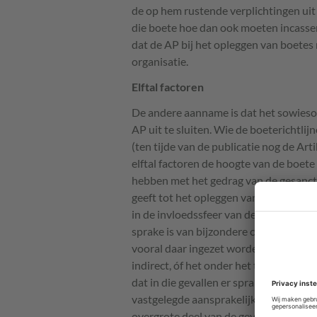
de op hem rustende verplichtingen uit
die boete hoe dan ook moeten incasser
dat de AP bij het opleggen van boete
organisatie.
Elftal factoren
De andere aanname is dat het sowieso 
AP uit te sluiten. Wie de boeterichtl
(ten tijde van de publicatie nog de Arti
elftal factoren de hoogte van de boete 
hebben met het gedrag van de gesancti
geeft tot het opleggen van de boete. Va
in de invloedssfeer van de verwerker l
sprake is van bijzondere categorieën 
vooral daar ingezet worden waar gespr
indirect, óf het onder het tapijt vegen
dat in die gevallen er sprake zal zijn 
vastgelegde aansprakelijkheidsbeperki
overgrote deel van de gevallen waarin