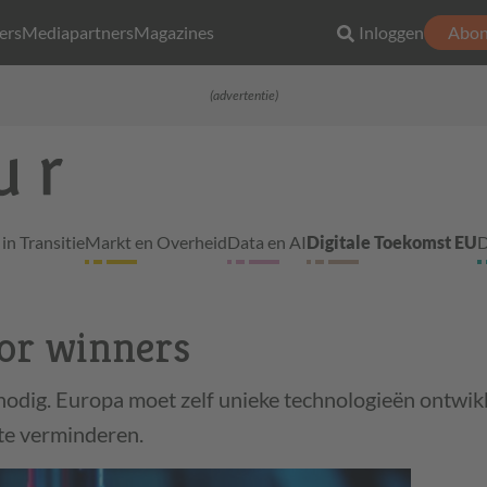
ers
Mediapartners
Magazines
Inloggen
Abon
(advertentie)
in Transitie
Markt en Overheid
Data en AI
Digitale Toekomst EU
D
for winners
odig. Europa moet zelf unieke technologieën ontwi
 te verminderen.