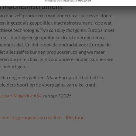
ls machtsinstrument
an dan zelf produceren wat anderen al succesvol doen.
n ingezet als geopolitiek machtsinstrument: ‘doe wat
ritieke technologie’.
Two can play that game
. Europa moet
 om chantage en geopolitieke druk te verminderen.
nners dat. En dat is ook de opdracht voor Europa de
t alles zelf te kunnen produceren, zolang we maar
ren die onmisbaar zijn voor andere landen, kunnen we
n behartigen.
edia nog niets gelezen. Maar Europa die het heft in
leiders hoort op de voorpagina van elke krant.
Bestuur Magazine #54
van april 2025
nnen losgezongen van realiteit - iBestuur