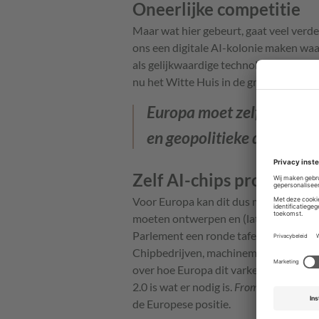
Oneerlijke competitie
Maar wat hier gebeurt, gaat veel verd
ons een digitale AI-kolonie maken waarb
als gelijkwaardige technologie partner
nu het Witte Huis in de grip houden, 
Europa moet zelf unieke 
en geopolitieke druk te v
Zelf AI-chips producere
Voor Europa kan dit dus maar één ding
moeten ontwerpen en (laten) producer
Parlement een ronde tafel voor alle re
Chipbedrijven, machinemakers, denkt
over hoe Europa dit varkentje moet g
2.0 is wat er nodig is.
From Lab to Fab,
v
de Europese positie.