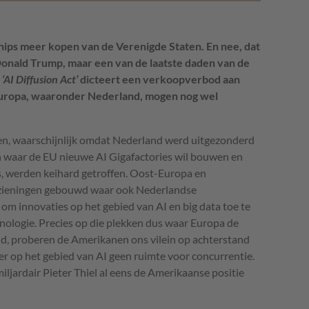
ips meer kopen van de Verenigde Staten. En nee, dat
Donald Trump, maar een van de laatste daden van de
e
‘AI Diffusion Act’
dicteert een verkoopverbod aan
ropa, waaronder Nederland, mogen nog wel
ten, waarschijnlijk omdat Nederland werd uitgezonderd
n waar de EU nieuwe AI Gigafactories wil bouwen en
 werden keihard getroffen. Oost-Europa en
zieningen gebouwd waar ook Nederlandse
m innovaties op het gebied van AI en big data toe te
ologie. Precies op die plekken dus waar Europa de
ld, proberen de Amerikanen ons vilein op achterstand
t er op het gebied van AI geen ruimte voor concurrentie.
miljardair Pieter Thiel al eens de Amerikaanse positie