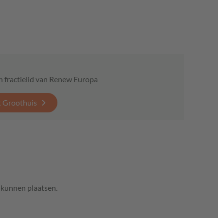
n fractielid van Renew Europa
t Groothuis
e kunnen plaatsen.