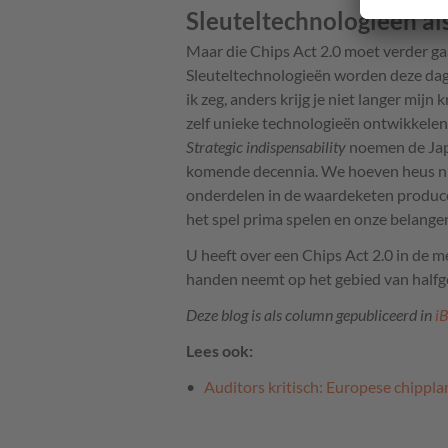
Sleuteltechnologieën a
Maar die Chips Act 2.0 moet verder ga
Sleuteltechnologieën worden deze dage
ik zeg, anders krijg je niet langer mijn k
zelf unieke technologieën ontwikkelen
Strategic indispensability
noemen de Japa
komende decennia. We hoeven heus nie
onderdelen in de waardeketen produce
het spel prima spelen en onze belange
U heeft over een Chips Act 2.0 in de m
handen neemt op het gebied van halfge
Deze blog is als column gepubliceerd in
i
Lees ook:
Auditors kritisch: Europese chippla