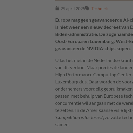
29 april 2025
Techniek
Europa mag geen geavanceerde AI-ch
is niet weer een nieuw decreet van 
Biden-administratie. De zogenaamd
Oost-Europa en Luxemburg. West-Eu
geavanceerde NVIDIA-chips kopen.
U las het niet in de Nederlandse kran
van dit verbod. Maar precies de lande
High Performance Computing Centers,
Luxemburg dus. Daar worden de voor
ondernemers voordelig gebruikmaken o
passen, met behulp van Europese techn
concurrentie wil aangaan met de were
te zetten. In de Amerikaanse visie lijk
‘Competition is for losers’
, zo vatte tech
samen.