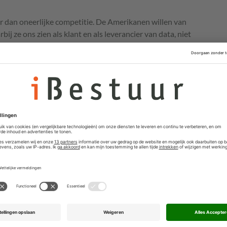
er dan oneerlijke competitie. De Amerikanen willen van
ij ze ons zien als klant en als leverancier van data, niet
s. En waar dat toe kan leiden met de techmiljardairs die
kunt u zich eenvoudig bedenken.
technologieën ontwikkelen om chantage
erminderen.
n
 betekenen: we zullen zelf die geavanceerde AI-chips
en. Eind maart organiseerde ik daarom in het Europees
levante spelers in de Europese semiconductor industrie.
anks, de Europese Commissie en het Parlement spraken
aan wassen. Europa moet aan de bak en een Chips Act
an ontwerp tot productie.
Cooperation is for winners’
is