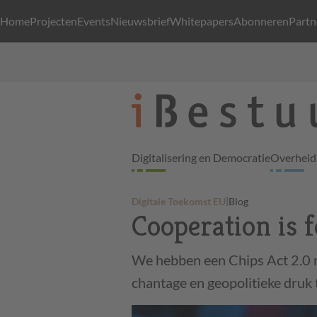
Home
Projecten
Events
Nieuwsbrief
Whitepapers
Abonneren
Partn
Digitalisering en Democratie
Overheid 
|
Digitale Toekomst EU
Blog
Cooperation is 
We hebben een Chips Act 2.0 n
chantage en geopolitieke druk