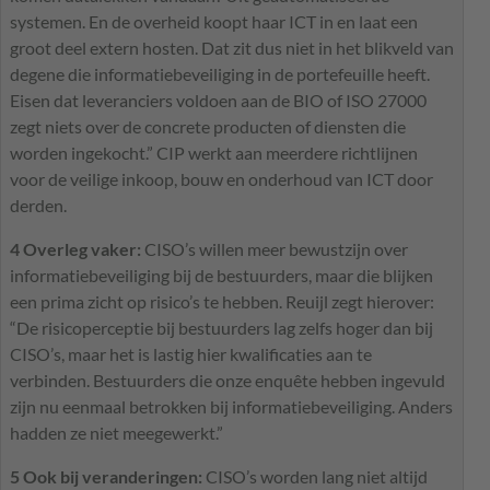
systemen. En de overheid koopt haar
ICT
in en laat een
groot deel extern hosten. Dat zit dus niet in het blikveld van
degene die informatiebeveiliging in de portefeuille heeft.
Eisen dat leveranciers voldoen aan de
BIO
of
ISO
27000
zegt niets over de concrete producten of diensten die
worden ingekocht.”
CIP
werkt aan meerdere richtlijnen
voor de veilige inkoop, bouw en onderhoud van
ICT
door
derden.
4 Overleg vaker:
CISO
’s willen meer bewustzijn over
informatie­beveiliging bij de bestuurders, maar die blijken
een prima zicht op risico’s te hebben. Reuijl zegt hierover:
“De risicoperceptie bij bestuurders lag zelfs hoger dan bij
CISO
’s, maar het is lastig hier kwalificaties aan te
verbinden. Bestuurders die onze enquête hebben ingevuld
zijn nu eenmaal betrokken bij informatiebeveiliging. Anders
hadden ze niet meegewerkt.”
5 Ook bij veranderingen:
CISO
’s worden lang niet altijd