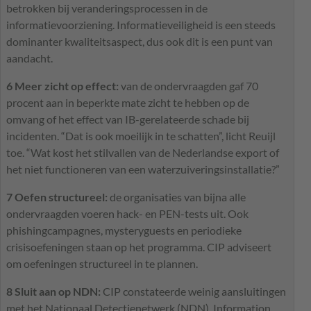
betrokken bij veranderingsprocessen in de
informatievoorziening. Informatieveiligheid is een steeds
dominanter kwaliteitsaspect, dus ook dit is een punt van
aandacht.
6 Meer zicht op effect:
van de ondervraagden gaf 70
procent aan in beperkte mate zicht te hebben op de
omvang of het effect van IB-gerelateerde schade bij
incidenten. “Dat is ook moeilijk in te schatten”, licht Reuijl
toe. “Wat kost het stilvallen van de Nederlandse export of
het niet functioneren van een waterzuiveringsinstallatie?”
7 Oefen structureel:
de organisaties van bijna alle
ondervraagden voeren hack- en
PEN
-tests uit. Ook
phishingcampagnes, mysteryguests en periodieke
crisisoefeningen staan op het programma.
CIP
adviseert
om oefeningen structureel in te plannen.
8 Sluit aan op
NDN
:
CIP
constateerde weinig aansluitingen
met het Nationaal Detectienetwerk (
NDN
). Information