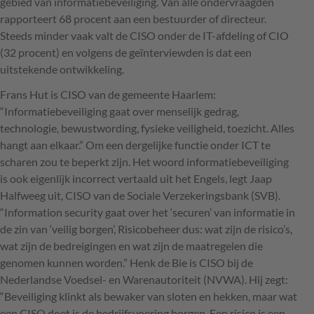
gebied van informatiebeveiliging. Van alle ondervraagden
rapporteert 68 procent aan een bestuurder of directeur.
Steeds minder vaak valt de
CISO
onder de IT-afdeling of
CIO
(32 procent) en volgens de geïnterviewden is dat een
uitstekende ontwikkeling.
Frans Hut is
CISO
van de gemeente Haarlem:
“Informatiebeveiliging gaat over menselijk gedrag,
technologie, bewustwording, fysieke veiligheid, toezicht. Alles
hangt aan elkaar.” Om een dergelijke functie onder
ICT
te
scharen zou te beperkt zijn. Het woord informatiebeveiliging
is ook eigenlijk incorrect vertaald uit het Engels, legt Jaap
Halfweeg uit,
CISO
van de Sociale Verzekeringsbank (
SVB
).
“Information security gaat over het ‘securen’ van informatie in
de zin van ‘veilig borgen’, Risicobeheer dus: wat zijn de risico’s,
wat zijn de bedreigingen en wat zijn de maatregelen die
genomen kunnen worden.” Henk de Bie is
CISO
bij de
Nederlandse Voedsel- en Warenautoriteit (
NVWA
). Hij zegt:
“Beveiliging klinkt als bewaker van sloten en hekken, maar wat
een
CISO
doet is de bedrijfsvoering borgen. Een risico is een