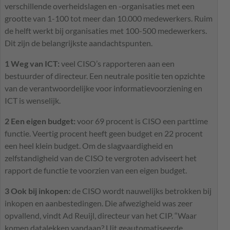
verschillende overheidslagen en -organisaties met een
grootte van 1-100 tot meer dan 10.000 medewerkers. Ruim
de helft werkt bij organisaties met 100-500 medewerkers.
Dit zijn de belangrijkste aandachtspunten.
1 Weg van
ICT
:
veel
CISO
’s rapporteren aan een
bestuurder of directeur. Een neutrale positie ten opzichte
van de verantwoordelijke voor informatievoorziening en
ICT
is wenselijk.
2 Een eigen budget:
voor 69 procent is
CISO
een parttime
functie. Veertig procent heeft geen budget en 22 procent
een heel klein budget. Om de slagvaardigheid en
zelfstandigheid van de
CISO
te vergroten adviseert het
rapport de functie te voorzien van een eigen budget.
3 Ook bij inkopen:
de
CISO
wordt nauwelijks betrokken bij
inkopen en aanbestedingen. Die afwezigheid was zeer
opvallend, vindt Ad Reuijl, directeur van het
CIP
. “Waar
komen datalekken vandaan? Uit geautomatiseerde