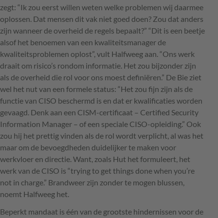
zegt: “Ik zou eerst willen weten welke problemen wij daarmee
oplossen. Dat mensen dit vak niet goed doen? Zou dat anders
zijn wanneer de overheid de regels bepaalt?” “Dit is een beetje
alsof het benoemen van een kwaliteitsmanager de
kwaliteitsproblemen oplost”, vult Halfweeg aan. “Ons werk
draait om risico’s rondom informatie. Het zou bijzonder zijn
als de overheid die rol voor ons moest definiëren.” De Bie ziet
wel het nut van een formele status: “Het zou fijn zijn als de
functie van
CISO
beschermd is en dat er kwalificaties worden
gevaagd. Denk aan een
CISM
-certificaat – Certified Security
Information Manager – of een speciale
CISO
-opleiding.” Ook
zou hij het prettig vinden als de rol wordt verplicht, al was het
maar om de bevoegdheden duidelijker te maken voor
werkvloer en directie. Want, zoals Hut het formuleert, het
werk van de
CISO
is “trying to get things done when you’re
not in charge.” Brandweer zijn zonder te mogen blussen,
noemt Halfweeg het.
Beperkt mandaat is één van de grootste hindernissen voor de