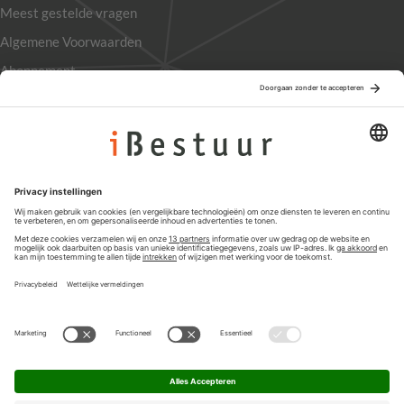
Meest gestelde vragen
Algemene Voorwaarden
Abonnement
Adverteren
Colofon
Nieuwsbrief
Privacyinstellingen