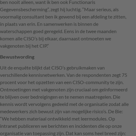
ben nooit alleen, want ik ben ook Functionaris
Gegevensbescherming”, zegt hij luchtig. “Maar serieus, als
voormalig consultant ben ik gewend bij een afdeling te zitten,
in plaats van erin. En samenwerken is binnen de
waterschappen goed geregeld. Eens in de twee maanden
komen alle
CISO
’s bij elkaar, daarnaast ontmoeten we
vakgenoten bij het
CIP
.”
Bewustwording
Uit de enquête blijkt dat
CISO
’s gebruikmaken van
verschillende kennisnetwerken. Van de respondenten zegt 75
procent voor het opzetten van een
CISO
-community te zijn.
Ontmoetingen met vakgenoten zijn cruciaal om geïnformeerd
te blijven over bedreigingen en te nemen maatregelen. Die
kennis wordt vervolgens gedeeld met de organisatie zodat alle
medewerkers zich bewust zijn van mogelijke risico’s. De Bie:
“We hebben materiaal ontwikkeld met leermodules. Op
intranet publiceren we berichten en incidenten die op onze
organisatie van toepassing zijn. Dat kan soms heel breed zijn: