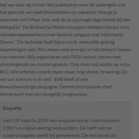
dat we voor de zomer iets publiceren over de spelregels van
het gebruik van bedrijfsmiddelen op vakantie. Hoe ga je
daarmee om? Maar ook: wat als je spionage tegenkomt bij een
delegatie.” De Brabantse Waterschappen hebben klasjes voor
nieuwe medewerkers over bewust omgaan met informatie.
Simon: “De techniek faalt bijna nooit, menselijk gedrag
daarentegen wel. We steken veel energie in het bewust maken
van mensen. Wij organiseren ook
PEN
-testen, testen met
phishingmails en mysteryguests. Ook doen wij audits op onze
BIO
. We oefenen steeds meer, maar nog steeds te weinig. De
wil van mensen is er wel.”
SVB
heeft al een
bewustwordingscampagne. Gemeente Haarlem start
binnenkort met een dergelijk programma.
Enquête
Het
CIP
hield in 2019 een enquête onder ruim honderd
CISO
’s en bijna veertig bestuurders. De helft van de
ondervraagden werkt bij gemeenten. De rest komt uit