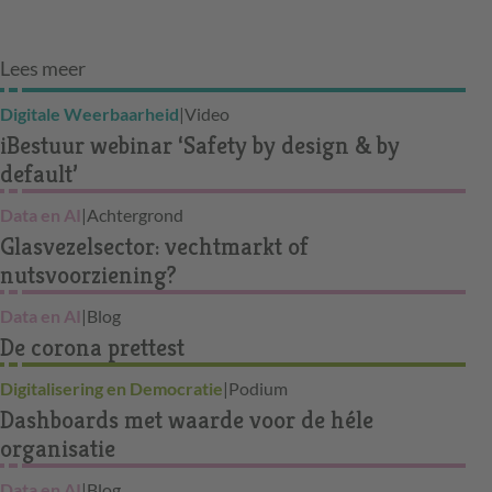
Lees meer
Digitale Weerbaarheid
|
Video
iBestuur webinar ‘Safety by design & by
default’
Data en AI
|
Achtergrond
Glasvezelsector: vechtmarkt of
nutsvoorziening?
Data en AI
|
Blog
De corona prettest
Digitalisering en Democratie
|
Podium
Dashboards met waarde voor de héle
organisatie
Data en AI
|
Blog