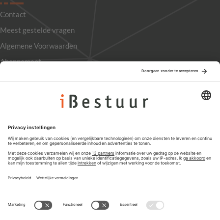
Contact
Meest gestelde vragen
Algemene Voorwaarden
Abonnement
Adverteren
Colofon
Nieuwsbrief
Privacyinstellingen