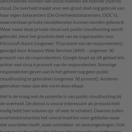
verschillende vormen van cloud noemen we hybride (hybrid)
cloud. De overheid maakt voor een groot deel nog gebruik van
haar eigen datacenters (De Overheidsdatacenters,
ODC
’s),
waarvandaan private clouddiensten kunnen worden geleverd.
Waar naast deze private cloud ook public cloudhosting wordt
gebruikt, kiest het grootste deel van de organisaties voor
Microsoft Azure (ongeveer 70 procent van de respondenten),
gevolgd door Amazon Web Services (
AWS
– ongeveer 30
procent van de respondenten). Google loopt op dit gebied iets
achter met circa 6 procent van de respondenten. Sommige
respondenten geven aan in het geheel nog geen public
cloudhosting te gebruiken (ongeveer 30 procent). Anderen
gebruiken meer dan één vorm door elkaar.
Het is de vraag wat de potentie is van public cloudhosting bij
de overheid. De dienst is vooral interessant als je elasticiteit
nodig hebt (om volume op- of neer te schalen). Daarom zullen
overheidsinstanties het vooral inzetten voor gebieden waar
dat voordelen heeft, zoals ontwikkel- en testomgevingen. Ook
kunnen via de public cloud bepaalde innovatieve platformen