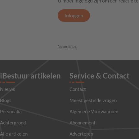
U moet ingelogd zijn om een reactie t
Inloggen
(advertentie)
iBestuur artikelen
Service & Contact
Nieuws
Contact
Blogs
Meest gestelde vragen
Personalia
Algemene Voorwaarden
Achtergrond
Abonnement
Alle artikelen
Adverteren