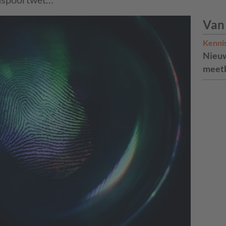
Van
Kenni
Nieuw
meetb