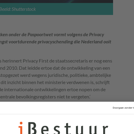
Beeld: Shutterstock
kken onder de Paspoortwet vormt volgens de Privacy
angst voortdurende privacyschending die Nederland ooit
s herinnert Privacy First de staatssecretaris er nog eens
d 2010. Dat leidde ertoe dat de ontwikkeling van een
opgezet werd wegens juridische, politieke, ambtelijke
 dit inzicht binnen het ministerie verdwenen is, schrijft
t de internationale ontwikkelingen ertoe nopen om de
centrale bevolkingsregisters niet te vergeten.’
onaliteit van een dergelijke databank is volgens
n toelichting bij het huidige wetsvoorstel tot wijziging
 ervaring leert bovendien dat dergelijke databanken in
nvoorziene doelen zullen worden gebruikt en misbruikt