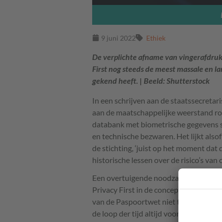
9 juni 2022
Ethiek
De verplichte afname van vingerafdru
First nog steeds de meest massale en l
gekend heeft. | Beeld: Shutterstock
In een schrijven aan de staatssecretari
aan de maatschappelijke weerstand ron
databank met biometrische gegevens st
en technische bezwaren. Het lijkt alsof
de stichting, ‘juist op het moment da
historische lessen over de risico’s van 
Een overtuigende noodzaak en proporti
Privacy First in de concept-memorie va
van de Paspoortwet niet te vinden. De
de loop der tijd altijd voor allerlei o