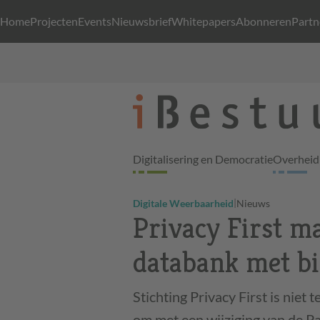
Home
Projecten
Events
Nieuwsbrief
Whitepapers
Abonneren
Partn
Digitalisering en Democratie
Overheid 
|
Digitale Weerbaarheid
Nieuws
Privacy First m
databank met b
Stichting Privacy First is nie
om met een wijziging van de 