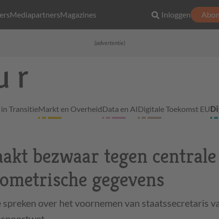
ers
Mediapartners
Magazines
Inloggen
Abon
(advertentie)
in Transitie
Markt en Overheid
Data en AI
Digitale Toekomst EU
Di
aakt bezwaar tegen centrale
iometrische gegevens
t te spreken over het voornemen van staatssecretaris 
Paspoortwet…