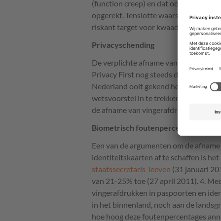
(function creep) en dat oorspronkelij
opgerekt. Tenslotte waarschuwen ze da
riskant target voor kwaadwillenden ge
Privacyschending
De verplichte afname van ieders ving
Privacy First nog steeds de meest mas
Nederland ooit gekend heeft. Ze verzo
wetsvoorstel in te trekken en te verv
de afname van vingerafdrukken onder 
Biometrisch foutenpercentage
Een van de argumenten om de afname 
identiteitskaarten af te schaffen is h
staatssecretaris Teeven
(31 januari 20
van 21-25% toe (27 april 2011). 4. M
vingerafdrukken in paspoorten en ident
in het binnenland, noch aan de landsgr
hoe hoog deze foutenpercentages anno