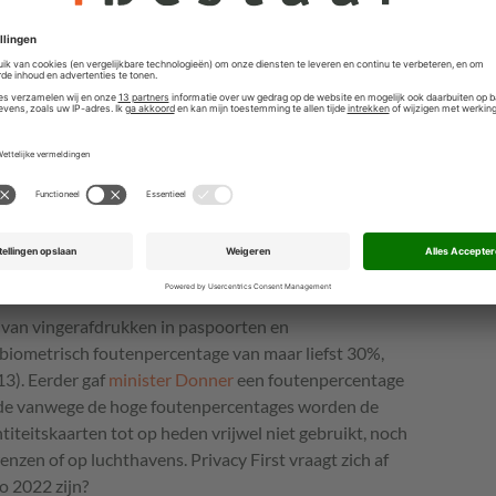
ke bewaartermijnen steeds verder zullen worden
t met een centrale biometrische databank een uiterst
creëerd.
erafdrukken onder de Paspoortwet vormt volgens de
sale en langst voortdurende privacyschending die
eken de staatssecretaris om het onderhavige concept-
angen door een nieuw wetsvoorstel ter afschaffing van
de Paspoortwet, ook tegen het Europese beleid in.
van vingerafdrukken in paspoorten en
et biometrisch foutenpercentage van maar liefst 30%,
13). Eerder gaf
minister Donner
een foutenpercentage
ede vanwege de hoge foutenpercentages worden de
iteitskaarten tot op heden vrijwel niet gebruikt, noch
enzen of op luchthavens. Privacy First vraagt zich af
 2022 zijn?