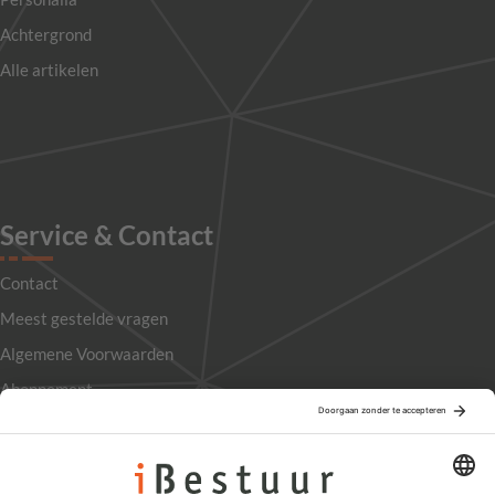
Achtergrond
Alle artikelen
Service & Contact
Contact
Meest gestelde vragen
Algemene Voorwaarden
Abonnement
Adverteren
Colofon