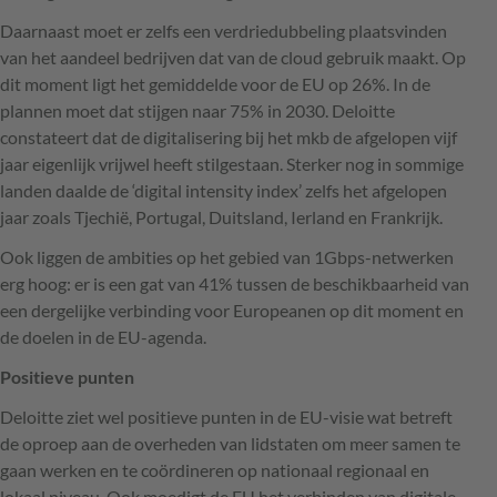
Daarnaast moet er zelfs een verdriedubbeling plaatsvinden
van het aandeel bedrijven dat van de cloud gebruik maakt. Op
dit moment ligt het gemiddelde voor de EU op 26%. In de
plannen moet dat stijgen naar 75% in 2030. Deloitte
constateert dat de digitalisering bij het mkb de afgelopen vijf
jaar eigenlijk vrijwel heeft stilgestaan. Sterker nog in sommige
landen daalde de ‘digital intensity index’ zelfs het afgelopen
jaar zoals Tjechië, Portugal, Duitsland, Ierland en Frankrijk.
Ook liggen de ambities op het gebied van 1Gbps-netwerken
erg hoog: er is een gat van 41% tussen de beschikbaarheid van
een dergelijke verbinding voor Europeanen op dit moment en
de doelen in de EU-agenda.
Positieve punten
Deloitte ziet wel positieve punten in de EU-visie wat betreft
de oproep aan de overheden van lidstaten om meer samen te
gaan werken en te coördineren op nationaal regionaal en
lokaal niveau. Ook moedigt de EU het verbinden van digitale