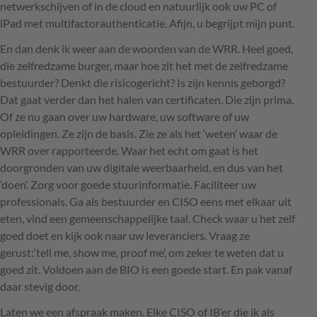
netwerkschijven of in de cloud en natuurlijk ook uw PC of
iPad met multifactorauthenticatie. Afijn, u begrijpt mijn punt.
En dan denk ik weer aan de woorden van de WRR. Heel goed,
die zelfredzame burger, maar hoe zit het met de zelfredzame
bestuurder? Denkt die risicogericht? Is zijn kennis geborgd?
Dat gaat verder dan het halen van certificaten. Die zijn prima.
Of ze nu gaan over uw hardware, uw software of uw
opleidingen. Ze zijn de basis. Zie ze als het ‘weten’ waar de
WRR over rapporteerde. Waar het echt om gaat is het
doorgronden van uw digitale weerbaarheid, en dus van het
‘doen’. Zorg voor goede stuurinformatie. Faciliteer uw
professionals. Ga als bestuurder en CISO eens met elkaar uit
eten, vind een gemeenschappelijke taal. Check waar u het zelf
goed doet en kijk ook naar uw leveranciers. Vraag ze
gerust:‘tell me, show me, proof me’, om zeker te weten dat u
goed zit. Voldoen aan de BIO is een goede start. En pak vanaf
daar stevig door.
Laten we een afspraak maken. Elke CISO of IB’er die ik als