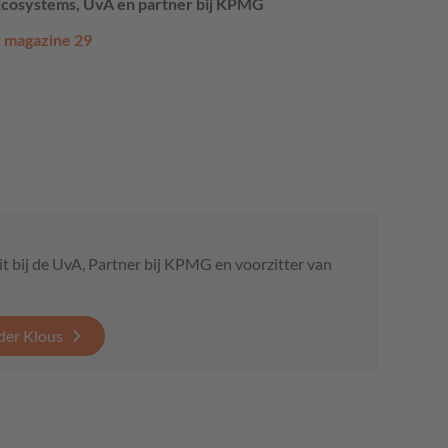
Ecosystems, UvA en partner bij
KPMG
r magazine 29
t bij de UvA, Partner bij KPMG en voorzitter van
der Klous