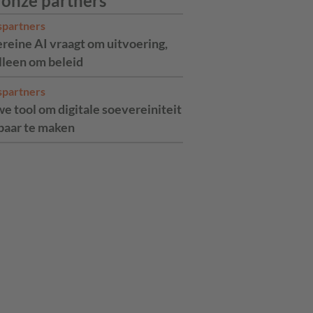
 onze partners
spartners
reine AI vraagt om uitvoering,
alleen om beleid
spartners
e tool om digitale soevereiniteit
aar te maken