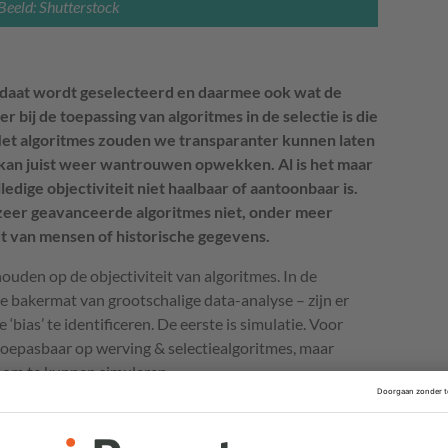
Beeld: Shutterstock
idaat wordt geselecteerd en daarmee ook wat de
er bij de toepassing van algoritmes in de selectie is die
 Met algoritmes zouden we transparanter kunnen laten
t kan juist weer wantrouwen opwekken. Al is het maar
ledige objectiviteit niet haalbaar of aantoonbaar is.
 zeer geavanceerde algoritmes niet, onder meer
ut van mensen of historische gegevens.
houden op de objectiviteit van algoritmes. In de
de bakermat van grootschalige data-analyse – zijn er
ias’ te identificeren. De eerste is simulatie. Voor
 toepasbaar op werving & selectiealgoritmes, maar
x om te kunnen simuleren.
llekeurig gekozen datapunten in een ‘minimum bias
ritme te kunnen vergelijken met een nulmeting. Dit