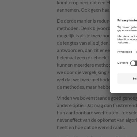
komt erop neer dat een HR-manager 
aannemen. Ook geen haalbare kaart d
De derde manier is redundantie, het v
methoden. Denk bijvoorbeeld aan het 
mogelijk is als je twee hoeken kent en 
de lengtes van alle zijden. Mochten de
antwoorden, dan zit er een fout in één 
helemaal geen driehoek. Deze methode 
kunnen meerdere methoden toepassen e
we door die vergelijking zelfs komen to
wel dat we twee methodes vergelijken,
de methodes, maar hebben geen volledi
Vinden we bovenstaande goed genoeg in
andere optie. Dat mag dan frustrerend
hun aantoonbare weeffouten – de sele
neveneffect van de opkomst van algorit
heeft en hoe dat de wereld raakt.