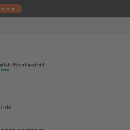
neer nu
gitale Weerbaarheid
en de