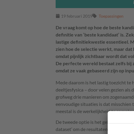
19 februari 2019
Toepassingen
De vraag komt op hoe de beste kand
definitie van ‘beste kandidaat’ is. Zek
lastige definitiekwestie essentieel.
zien hoe de selectie werkt, maar da
omdat pijnlijk zichtbaar wordt dat vol
De perfecte wereld bestaat zelfs bij
omdat ze vaak gebaseerd zijn op inp
Mede daarom is het lastig toezicht te 
deeltjesfysica – door velen gezien als 
grofweg drie manieren om zogenaamde ‘b
eenvoudige situaties is dat misschien
meestal is de werkelijkheid te comple
De tweede optie is het gebruik van wi
dataset’ om de resultaten van het algo