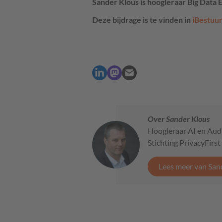
Sander Klous is hoogleraar Big Data 
Deze bijdrage is te vinden in
iBestuu
Over Sander Klous
Hoogleraar AI en Audi
Stichting PrivacyFirst
Lees meer van San