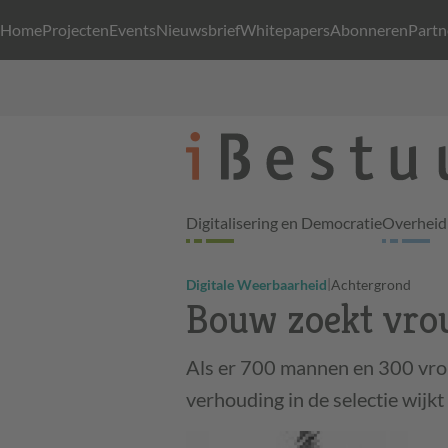
Home
Projecten
Events
Nieuwsbrief
Whitepapers
Abonneren
Partn
Digitalisering en Democratie
Overheid 
|
Digitale Weerbaarheid
Achtergrond
Bouw zoekt vr
Als er 700 mannen en 300 vrou
verhouding in de selectie wijkt