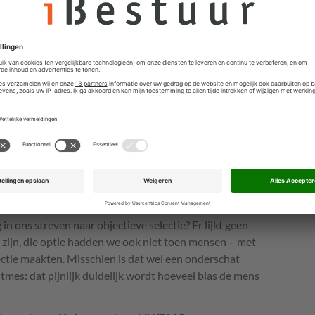
ook een random groep kandidaten zou moeten
us.
ergelijken van de uitkomsten van verschillende
bepalen van de oppervlakte van een driehoek, wat
de lengte van één zijde, of als je geen hoeken kent maar
 twee methodes resulteren in verschillende
van de metingen, of het model klopt niet en het is dus
biedt enig perspectief voor de selectie-algoritmes. We
n de resultaten met elkaar vergelijken. Misschien dat
t een betere definitie van ‘de beste kandidaat’. Nadeel is
 we kunnen dus iets zeggen over de verschillen tussen
g objectieve referentie.
 ons streven naar objectieve selectie? Er lijkt geen
 zijn, die optie hadden we ook niet toen mensen – met
ctie maakten. Misschien is dat wel een onderschat
mes: dat pijnlijk duidelijk wordt hoeveel bias de mens