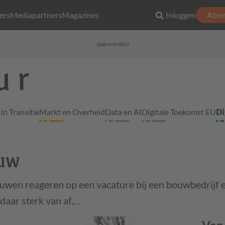
ers
Mediapartners
Magazines
Inloggen
Abon
(advertentie)
in Transitie
Markt en Overheid
Data en AI
Digitale Toekomst EU
Di
ouw
wen reageren op een vacature bij een bouwbedrijf 
 daar sterk van af,…