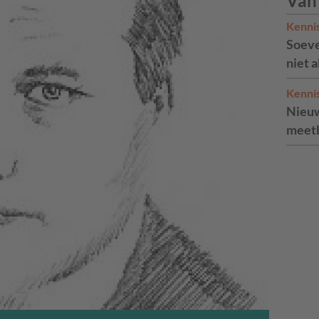
Van
Kenni
Soeve
niet 
Kenni
Nieuw
meetb