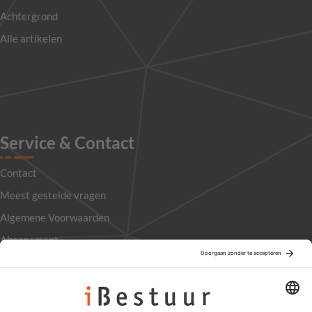
Achtergrond
Alle artikelen
Service & Contact
Contact
Meest gestelde vragen
Algemene Voorwaarden
Abonnement
Adverteren
Colofon
Nieuwsbrief