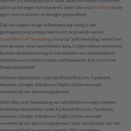
mensen tot pakketjes data, maar analyses bieden individuen
zicht op het eigen functioneren. Idem dito voor
MedMij
en de
pgo’s voor inzichten in de eigen gezondheid.
Dat vervolgens enige zelfbeheersing nodig is om
gedragssturing te beperken toont de praktijk van de
‘quantified self’ beweging
; risico op ‘zelfschending’ neemt toe
met alsmaar meer beschikbare data. Coöperatieve verbanden
kunnen de bescherming en het behalen van individuele en
collectieve voordelen helpen optimaliseren. Dat vormt het
fraaie perspectief.
Uiforme identiteiten zoals bij Ahold/Bol.com, Facebook,
Amazon, Google, Alibaba en DigiD stutten massale
verwerking van persoonsgegevens.
Idem dito voor toepassing van identiteiten in eigen beheer.
Uniforme identiteiten zoals bij Ahold/Bol.com, Facebook,
Amazon, Google, Alibaba en DigiD stutten massale
verwerking van persoonsgegevens. Voor introductie van het
alternatief Self-Sovereign Identity (
SSI
) ontbreken