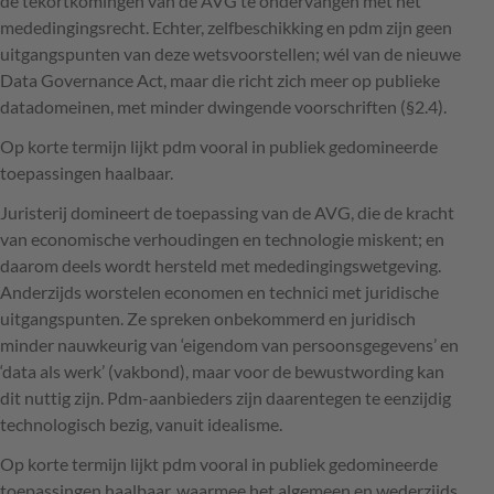
de tekortkomingen van de
AVG
te ondervangen met het
mededingingsrecht. Echter, zelfbeschikking en pdm zijn geen
uitgangspunten van deze wetsvoorstellen; wél van de nieuwe
Data Governance Act, maar die richt zich meer op publieke
datadomeinen, met minder dwingende voorschriften (§2.4).
Op korte termijn lijkt pdm vooral in publiek gedomineerde
toepassingen haalbaar.
Juristerij domineert de toepassing van de
AVG
, die de kracht
van economische verhoudingen en technologie miskent; en
daarom deels wordt hersteld met mededingingswetgeving.
Anderzijds worstelen economen en technici met juridische
uitgangspunten. Ze spreken onbekommerd en juridisch
minder nauwkeurig van ‘eigendom van persoonsgegevens’ en
‘data als werk’ (vakbond), maar voor de bewustwording kan
dit nuttig zijn. Pdm-aanbieders zijn daarentegen te eenzijdig
technologisch bezig, vanuit idealisme.
Op korte termijn lijkt pdm vooral in publiek gedomineerde
toepassingen haalbaar, waarmee het algemeen en wederzijds