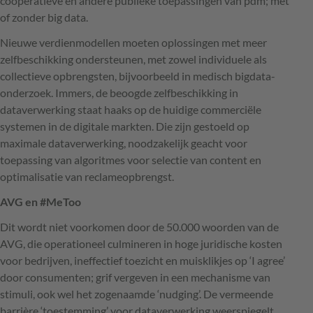
coöperatieve en andere publieke toepassingen van pdm; met
of zonder big data.
Nieuwe verdienmodellen moeten oplossingen met meer
zelfbeschikking ondersteunen, met zowel individuele als
collectieve opbrengsten, bijvoorbeeld in medisch bigdata-
onderzoek. Immers, de beoogde zelfbeschikking in
dataverwerking staat haaks op de huidige commerciële
systemen in de digitale markten. Die zijn gestoeld op
maximale dataverwerking, noodzakelijk geacht voor
toepassing van algoritmes voor selectie van content en
optimalisatie van reclameopbrengst.
AVG
en #MeToo
Dit wordt niet voorkomen door de 50.000 woorden van de
AVG
, die operationeel culmineren in hoge juridische kosten
voor bedrijven, ineffectief toezicht en muisklikjes op ‘I agree’
door consumenten; grif vergeven in een mechanisme van
stimuli, ook wel het zogenaamde ‘nudging’. De vermeende
barrière ‘toestemming’ voor dataverwerking weerspiegelt