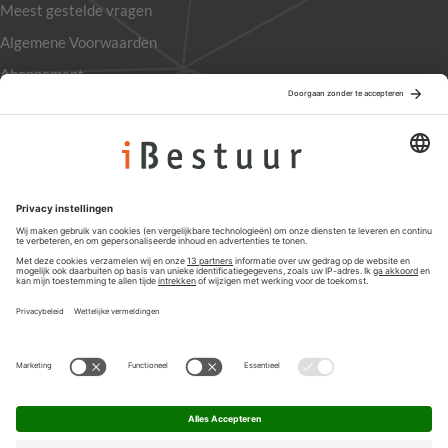
Meest gestelde vragen
Algemene Voorwaarden
Abonnement
Adverteren
Colofon
Nieuwsbrief
Privacyinstellingen