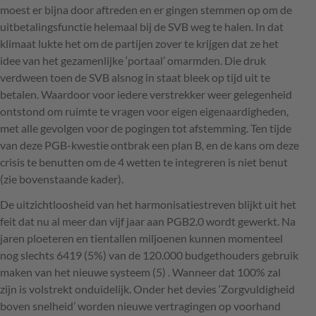
moest er bijna door aftreden en er gingen stemmen op om de
uitbetalingsfunctie helemaal bij de
SVB
weg te halen. In dat
klimaat lukte het om de partijen zover te krijgen dat ze het
idee van het gezamenlijke ‘portaal’ omarmden. Die druk
verdween toen de
SVB
alsnog in staat bleek op tijd uit te
betalen. Waardoor voor iedere verstrekker weer gelegenheid
ontstond om ruimte te vragen voor eigen eigenaardigheden,
met alle gevolgen voor de pogingen tot afstemming. Ten tijde
van deze
PGB
-kwestie ontbrak een plan B, en de kans om deze
crisis te benutten om de 4 wetten te integreren is niet benut
(zie bovenstaande kader).
De uitzichtloosheid van het harmonisatiestreven blijkt uit het
feit dat nu al meer dan vijf jaar aan PGB2.0 wordt gewerkt. Na
jaren ploeteren en tientallen miljoenen kunnen momenteel
nog slechts 6419 (5%) van de 120.000 budgethouders gebruik
maken van het nieuwe systeem (5) . Wanneer dat 100% zal
zijn is volstrekt onduidelijk. Onder het devies ‘Zorgvuldigheid
boven snelheid’ worden nieuwe vertragingen op voorhand