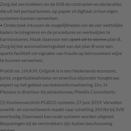
Zorg dat verstrekkers en de
SVB
de contracten en declaraties
die uit het portaal komen, op papier of digitaal, in hun eigen
systemen kunnen verwerken.
• Onderzoek intussen de mogelijkheden om de vier wettelijke
kaders te integreren en de procedures en werkwijzen te
harmoniseren. Maak daarvoor een
apart uit te voeren
plan B.
Zorg bij het automatiseringsdeel van dat plan B voor een
aparte faciliteit om signalen van fraude op betrouwbare wijze
te kunnen verwerken.
Prof.dr.mr. J.H.A.M. Grijpink is is een Nederlands econoom,
jurist, organisatieadviseur en emeritus bijzonder hoogleraar,
expert op het gebied van keteninformatisering. Drs. H.
Plessius is directeur bij adviesbureau Pheidis Consultants.
(1) Kostenoverzicht PGB2.0-systeem, 27 juni 2019. Vervallen
overtik- en correctiewerk maakt naar schatting 350 fte bij
SVB
overbodig. Daarnaast kan oude systeem worden uitgezet.
Besparingen bij de verstrekkers zijn buiten beschouwing
gelaten