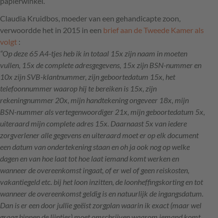
papierwinkel.
Claudia Kruidbos, moeder van een gehandicapte zoon,
verwoordde het in 2015 in een
brief aan de Tweede Kamer als
volgt
:
“Op deze 65 A4-tjes heb ik in totaal 15x zijn naam in moeten
vullen, 15x de complete adresgegevens, 15x zijn
BSN
-nummer en
10x zijn
SVB
-klantnummer, zijn geboortedatum 15x, het
telefoonnummer waarop hij te bereiken is 15x, zijn
rekeningnummer 20x, mijn handtekening ongeveer 18x, mijn
BSN
-nummer als vertegenwoordiger 21x, mijn geboortedatum 5x,
uiteraard mijn complete adres 15x. Daarnaast 5x van iedere
zorgverlener alle gegevens en uiteraard moet er op elk document
een datum van ondertekening staan en oh ja ook nog op welke
dagen en van hoe laat tot hoe laat iemand komt werken en
wanneer de overeenkomst ingaat, of er wel of geen reiskosten,
vakantiegeld etc. bij het loon inzitten, de loonheffingskorting en tot
wanneer de overeenkomst geldig is en natuurlijk de ingangsdatum.
Dan is er een door jullie geëist zorgplan waarin ik exact (maar wel
graag binnen de lijntjes) moet omschrijven waarom iemand komt