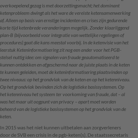
overkoepelend gezag is met doorzettingsmacht; het dominant
ketenprobleem dwingt als het ware de vereiste ketensamenwerking
af. Alleen op basis van ernstige incidenten en crises zijn gedurende
korte tijd ketenbrede veranderingen mogelijk. Zonder klaarliggend
plan-B (bijvoorbeeld voor integratie van wettelijke regelingen of
procedures) gaat die kans meestal voorbij. In de ketenvisie van het
leerstuk Keteninformatisering zit nog een ander voor het
PGB
-
stelsel nuttig idee: om signalen van fraude geautomatiseerd te
kunnen ontdekken en afgeschermd naar de juiste plaats in de keten
te kunnen geleiden, moet de keteninformatisering plaatsvinden op
twee niveaus: op het grondvlak van de keten en op het ketenniveau.
Op het grondvlak bevinden zich de logistieke basissystemen. Op
het ketenniveau het systeem ter voorkoming van fraude, dat – al
was het maar uit oogpunt van privacy – apart moet worden
beheerd van de logistieke basissystemen op het grondvlak van de
keten.
In 2015 was het niet kunnen uitbetalen aan zorgverleners
door de
SVB
een crisis in de pgb-keten(s). De staatssecretaris