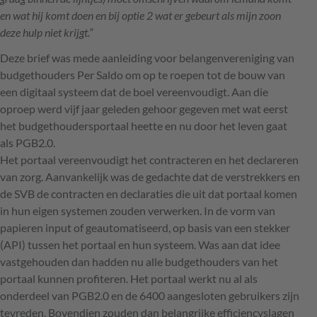
en wat hij komt doen en bij optie 2 wat er gebeurt als mijn zoon
deze hulp niet krijgt.”
Deze brief was mede aanleiding voor belangenvereniging van
budgethouders Per Saldo om op te roepen tot de bouw van
een digitaal systeem dat de boel vereenvoudigt. Aan die
oproep werd vijf jaar geleden gehoor gegeven met wat eerst
het budgethoudersportaal heette en nu door het leven gaat
als PGB2.0.
Het portaal vereenvoudigt het contracteren en het declareren
van zorg. Aanvankelijk was de gedachte dat de verstrekkers en
de
SVB
de contracten en declaraties die uit dat portaal komen
in hun eigen systemen zouden verwerken. In de vorm van
papieren input of geautomatiseerd, op basis van een stekker
(
API
) tussen het portaal en hun systeem. Was aan dat idee
vastgehouden dan hadden nu alle budgethouders van het
portaal kunnen profiteren. Het portaal werkt nu al als
onderdeel van PGB2.0 en de 6400 aangesloten gebruikers zijn
tevreden. Bovendien zouden dan belangrijke efficiencyslagen