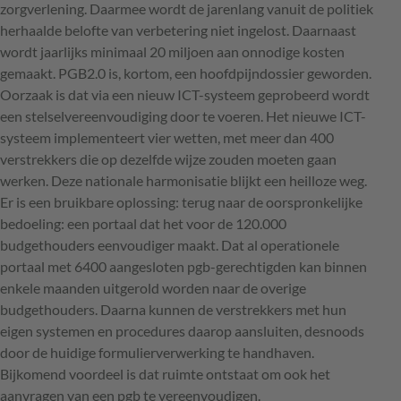
zorgverlening. Daarmee wordt de jarenlang vanuit de politiek
herhaalde belofte van verbetering niet ingelost. Daarnaast
wordt jaarlijks minimaal 20 miljoen aan onnodige kosten
gemaakt. PGB2.0 is, kortom, een hoofdpijndossier geworden.
Oorzaak is dat via een nieuw
ICT
-systeem geprobeerd wordt
een stelselvereenvoudiging door te voeren. Het nieuwe
ICT
-
systeem implementeert vier wetten, met meer dan 400
verstrekkers die op dezelfde wijze zouden moeten gaan
werken. Deze nationale harmonisatie blijkt een heilloze weg.
Er is een bruikbare oplossing: terug naar de oorspronkelijke
bedoeling: een portaal dat het voor de 120.000
budgethouders eenvoudiger maakt. Dat al operationele
portaal met 6400 aangesloten pgb-gerechtigden kan binnen
enkele maanden uitgerold worden naar de overige
budgethouders. Daarna kunnen de verstrekkers met hun
eigen systemen en procedures daarop aansluiten, desnoods
door de huidige formulierverwerking te handhaven.
Bijkomend voordeel is dat ruimte ontstaat om ook het
aanvragen van een pgb te vereenvoudigen.