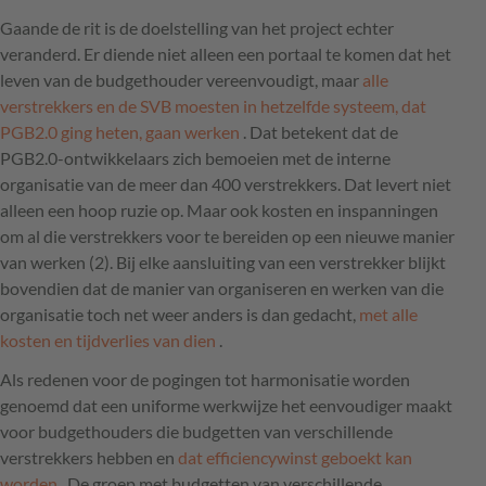
Gaande de rit is de doelstelling van het project echter
veranderd. Er diende niet alleen een portaal te komen dat het
leven van de budgethouder vereenvoudigt, maar
alle
verstrekkers en de
SVB
moesten in hetzelfde systeem, dat
PGB2.0 ging heten, gaan werken
. Dat betekent dat de
PGB2.0-ontwikkelaars zich bemoeien met de interne
organisatie van de meer dan 400 verstrekkers. Dat levert niet
alleen een hoop ruzie op. Maar ook kosten en inspanningen
om al die verstrekkers voor te bereiden op een nieuwe manier
van werken (2). Bij elke aansluiting van een verstrekker blijkt
bovendien dat de manier van organiseren en werken van die
organisatie toch net weer anders is dan gedacht,
met alle
kosten en tijdverlies van dien
.
Als redenen voor de pogingen tot harmonisatie worden
genoemd dat een uniforme werkwijze het eenvoudiger maakt
voor budgethouders die budgetten van verschillende
verstrekkers hebben en
dat efficiencywinst geboekt kan
worden
. De groep met budgetten van verschillende