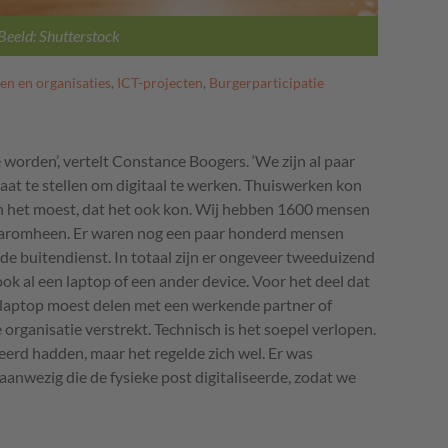
Beeld: Shutterstock
en en organisaties
,
ICT-projecten
,
Burgerparticipatie
­worden’, vertelt Constance Boogers. ‘We zijn al paar
taat te stellen om digitaal te werken. Thuiswerken kon
en het moest, dat het ook kon. Wij hebben 1600 mensen
daaromheen. Er waren nog een paar honderd mensen
n de buitendienst. In totaal zijn er ongeveer tweeduizend
 al een laptop of een ander device. Voor het deel dat
laptop moest delen met een werkende partner of
organisatie verstrekt. Technisch is het soepel verlopen.
iseerd hadden, maar het regelde zich wel. Er was
aanwezig die de fysieke post digitaliseerde, zodat we