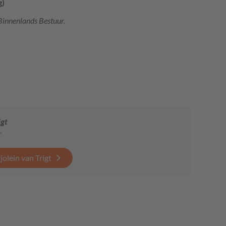
g)
Binnenlands Bestuur.
igt
r
olein van Trigt