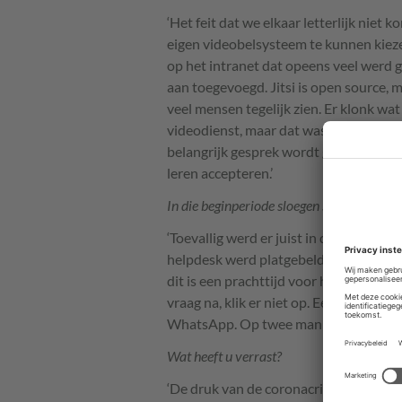
‘Het feit dat we elkaar letterlijk niet 
eigen videobelsysteem te kunnen kieze
op het intranet dat opeens veel werd 
aan toegevoegd. Jitsi is open source, m
veel mensen tegelijk zien. Er klonk w
videodienst, maar dat was na een paar 
belangrijk gesprek wordt gedonderd om
leren accepteren.’
In die beginperiode sloegen scammers en h
‘Toevallig werd er juist in deze period
helpdesk werd platgebeld. Vanaf het b
dit is een prachttijd voor hackers. Hou 
vraag na, klik er niet op. Een aantal m
WhatsApp. Op twee manieren zijn ze w
Wat heeft u verrast?
‘De druk van de coronacrisis heeft geh