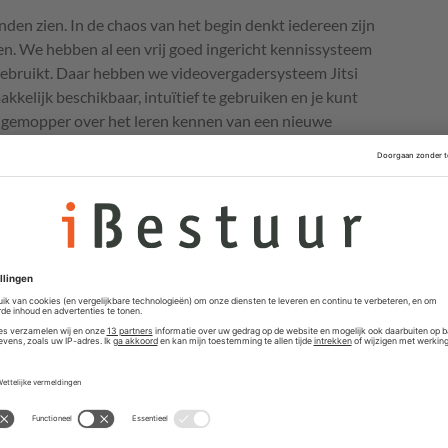
konden zien. In de chaos van het begin denkt iedereen zijn
n. We hebben al een vrij goed ingericht kennissysteem
gebruikt. Daar hebben we videovergadersysteem Jitsi
akkelijk beschikbaar, intuïtief te gebruiken en je kunt
at gemopper over het leren kennen van een nieuwe
dagen weg. Al blijft het vervelend dat je soms uit een
dat je internetverbinding hapert. Maar dat moet je
ackers hun slag. Ook bij jullie?
e een phishingtest uitgezet. De alertheid was hoog; onze
egin hebben we op ons intranet gewaarschuwd: let op,
het in de gaten. Als je het niet vertrouwt, meld het,
ensen heeft daarnaast last gehad van rare berichtjes op
akker geschud.’
olpen om iedereen online te krijgen, óók de mensen die