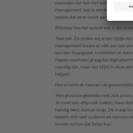
meenden dat het niet kon, dat het moei
management heb ik een heleboel mense
zeiden dat ze er nooit aan zouden begi
Blijkbaar kan het nu toch wel. Is dat acht
‘Nee joh. Zo zeiden wij al een tijdje 
management kwam er niet aan toe om ze
worden klaargezet, ontdekten ze dat
riepen voorheen graag dat digitaliseri
vaardig zijn, maar dat blijkt in deze p
helpen.’
Hoe ervaren de inwoners de gemeentelijke 
‘Het grootste gedeelte redt zich prima.
Je moet een afspraak maken, maar dan z
handig bent, kom je langs. De vraag i
waarin zich veel ouderen en mensen m
erover na hoe dat beter kan.’