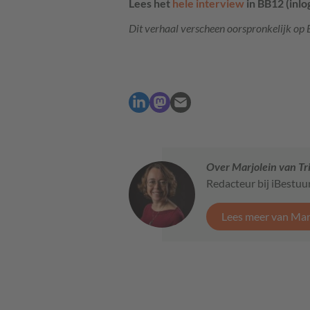
Lees het
hele interview
in BB12 (inlo
Dit verhaal verscheen oorspronkelijk op 
Over Marjolein van Tr
Redacteur bij iBestuu
Lees meer van Marj