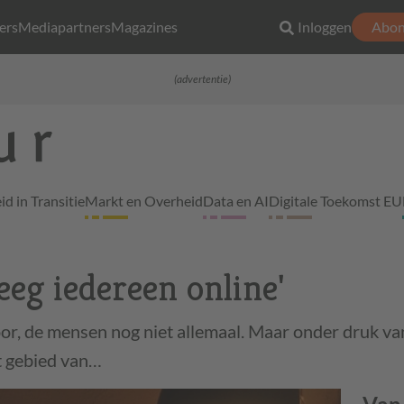
ers
Mediapartners
Magazines
Inloggen
Abon
(advertentie)
d in Transitie
Markt en Overheid
Data en AI
Digitale Toekomst EU
eeg iedereen online'
or, de mensen nog niet allemaal. Maar onder druk va
et gebied van…