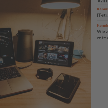
Van
Kenni
IT-str
Kenni
Wie zi
ze te