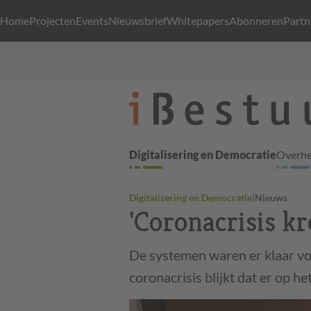
Home
Projecten
Events
Nieuwsbrief
Whitepapers
Abonneren
Partn
Digitalisering en Democratie
Overhei
|
Digitalisering en Democratie
Nieuws
'Coronacrisis kr
De systemen waren er klaar vo
coronacrisis blijkt dat er op h