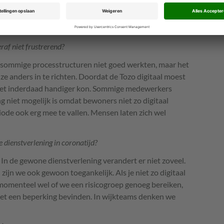
lijk was, dat ze te oud waren, et cetera. Ook binnen het
n plotseling dingen zien doen waarvan ze vroeger
nnen.’
eraf niet frustrerend?
dat sommige processtructuren niet goed werkten, maar het
 anders in te richten. Doordat de Tozo digitaal moest
 het inderdaad handiger kon. Sommige medewerkers
ng niet mogelijk is omdat bewoners niet zo digitaal
eriode ook erg mee te vallen. Mensen laten zich wel
dienstverlening in ­coronatijd?
 In de gewone dienstverlening verandert er niet ­zoveel.
ijn we ook gewoon toegankelijk. Als je niet zo digitaal
s momenteel wel of we een risicogroep genoeg bereiken,
et een beperking bevinden. In wijkteams denken we