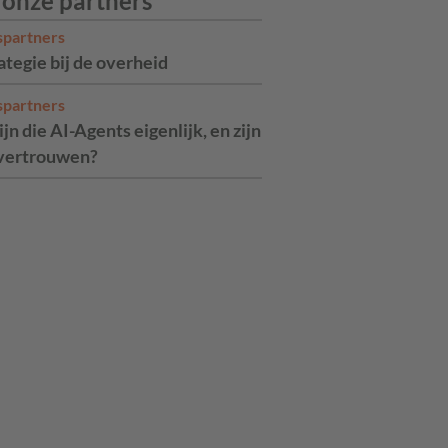
 onze partners
spartners
ategie bij de overheid
spartners
jn die AI-Agents eigenlijk, en zijn
 vertrouwen?