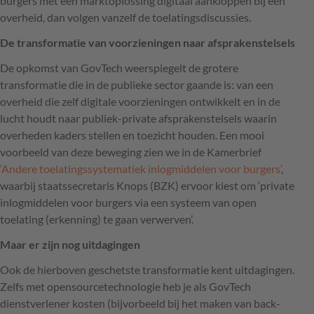
burgers met een marktoplossing digitaal aankloppen bij een
overheid, dan volgen vanzelf de toelatingsdiscussies.
De transformatie van voorzieningen naar afsprakenstelsels
De opkomst van GovTech weerspiegelt de grotere
transformatie die in de publieke sector gaande is: van een
overheid die zelf digitale voorzieningen ontwikkelt en in de
lucht houdt naar publiek-private afsprakenstelsels waarin
overheden kaders stellen en toezicht houden. Een mooi
voorbeeld van deze beweging zien we in de Kamerbrief
‘Andere toelatingssystematiek inlogmiddelen voor burgers’
,
waarbij staatssecretaris Knops (BZK) ervoor kiest om ‘private
inlogmiddelen voor burgers via een systeem van open
toelating (erkenning) te gaan verwerven’.
Maar er zijn nog uitdagingen
Ook de hierboven geschetste transformatie kent uitdagingen.
Zelfs met opensourcetechnologie heb je als GovTech
dienstverlener kosten (bijvorbeeld bij het maken van back-