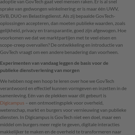
adoptie van GovTech gaat veel mensen raken. Er is al snel
sprake van gedwongen winkelnering: er is maar één UWV,
SVB, DUO en Belastingdienst. Als zij bepaalde GovTech-
oplossingen accepteren, dan moeten publieke waarden, zoals
gelijkheid, privacy en transparantie, goed zijn afgewogen. Hoe
voorkomen we dat we marktpartijen met te veel eisen en
scope-creep overvallen? De ontwikkeling en introductie van
GovTech vraagt om een andere benadering dan voorheen.
Experimenten van vandaag leggen de basis voor de
publieke dienstverlening van morgen
We hebben nog een hoop te leren over hoe we GovTech
verantwoord en effectief kunnen vormgeven en inzetten in de
samenleving. Eén van de plekken waar dit gebeurt is
Digicampus
– een ontmoetingsplek voor overheid,
wetenschap, markt en burgers voor vernieuwing van publieke
diensten. In Digicampus is GovTech niet een doel, maar een
middel om burgers meer regie te geven, digitale interacties
makkelijker te maken en de overheid te transformeren naar