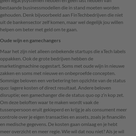
geen legacysystemen hebben en geen last hebben van
bestaande businessmodellen die in stand moeten worden
gehouden. Denk bijvoorbeeld aan FinTechbedrijven die niet
uit de bankensector zelf komen, maar wel degelijk jou willen
helpen om beter met geld om te gaan.
Oude wijn en gamechangers
Maar het zijn niet alleen onbekende startups die xTech labels
oppakken. Ook de grote bedrijven hebben de
marketingmachine opgestart. Soms met oude wijn in nieuwe
zakken en soms met nieuwe en onbeproefde concepten.
Sommige beloven een verbetering ten opzichte van de status
quo: lagere kosten of direct resultaat. Andere beloven
disruptie; een gamechanger die de status quo op z’n kop zet.
Om deze beloften waar te maken wordt vaak de
tussenpersoon eruit gekieperd en krijg je als consument meer
controle over je eigen transacties en assets, zoals je financiën
en medische gegevens. De kosten gaan omlaag en je hebt
meer overzicht en meer regie. Wie wil dat nou niet? Als je wil