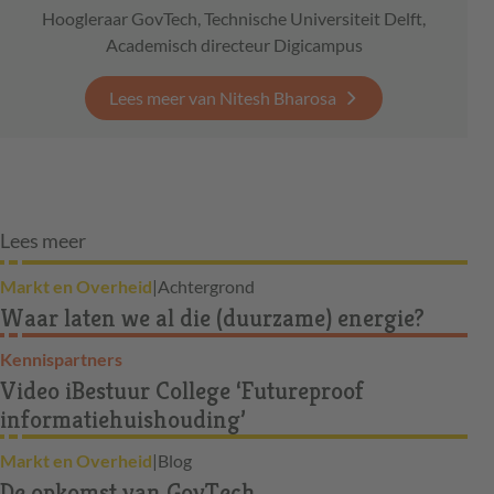
Hoogleraar GovTech, Technische Universiteit Delft,
Academisch directeur Digicampus
Lees meer van Nitesh Bharosa
Lees meer
Markt en Overheid
|
Achtergrond
Waar laten we al die (duurzame) energie?
Kennispartners
Video iBestuur College ‘Futureproof
informatiehuishouding’
Markt en Overheid
|
Blog
De opkomst van GovTech