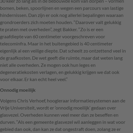
30 keer zo lang als in de bebouwde kom van dorpen – vormen
bomen, beken, spoorlijnen en wegen een parcours van lastige
hindernissen. Dan zijn er ook nog allerlei bepalingen waaraan
grondroerders zich moeten houden. “Daarover valt gelukkig
te praten met overheden”, zegt Bakker. “Zo is er een
graafdiepte van 60 centimeter voorgeschreven voor
telecominfra. Maar in het buitengebied is 40 centimeter
eigenlijk al een veilige diepte. Dat scheelt zo ontzettend veel in
de graafkosten. De wet geeft die ruimte, maar dat weten lang
niet alle overheden. Ze mogen ook hun leges en
degeneratiekosten verlagen, en gelukkig krijgen we dat ook
voor elkaar. Er kan echt heel veel.”
Onnodig moeilijk
Volgens Chris Verhoef, hoogleraar informatiesystemen aan de
Vrije Universiteit, wordt er ‘onnodig moeilijk’ gedaan over
glasvezel. Overheden kunnen veel meer dan ze beseffen en
durven. “Als een gemeente glasvezel wil aanleggen in wat voor
gebied dan ook, dan kan ze dat ongestraft doen, zolang ze er