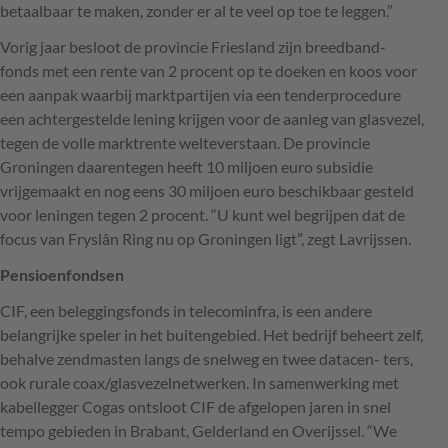
betaalbaar te maken, zonder er al te veel op toe te leggen.”
Vorig jaar besloot de provincie Friesland zijn breedband-
fonds met een rente van 2 procent op te doeken en koos voor
een aanpak waarbij marktpartijen via een tenderprocedure
een achtergestelde lening krijgen voor de aanleg van glasvezel,
tegen de volle marktrente welteverstaan. De provincie
Groningen daarentegen heeft 10 miljoen euro subsidie
vrijgemaakt en nog eens 30 miljoen euro beschikbaar gesteld
voor leningen tegen 2 procent. “U kunt wel begrijpen dat de
focus van Fryslân Ring nu op Groningen ligt”, zegt Lavrijssen.
Pensioenfondsen
CIF
, een beleggingsfonds in telecominfra, is een andere
belangrijke speler in het buitengebied. Het bedrijf beheert zelf,
behalve zendmasten langs de snelweg en twee datacen- ters,
ook rurale coax/glasvezelnetwerken. In samenwerking met
kabellegger Cogas ontsloot
CIF
de afgelopen jaren in snel
tempo gebieden in Brabant, Gelderland en Overijssel. “We