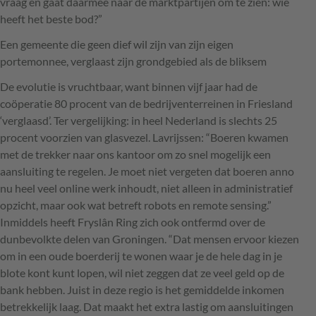
vraag en gaat daarmee naar de marktpartijen om te zien: wie
heeft het beste bod?”
Een gemeente die geen dief wil zijn van zijn eigen
portemonnee, verglaast zijn grondgebied als de bliksem
De evolutie is vruchtbaar, want binnen vijf jaar had de
coöperatie 80 procent van de bedrijventerreinen in Friesland
‘verglaasd’. Ter vergelijking: in heel Nederland is slechts 25
procent voorzien van glasvezel. Lavrijssen: “Boeren kwamen
met de trekker naar ons kantoor om zo snel mogelijk een
aansluiting te regelen. Je moet niet vergeten dat boeren anno
nu heel veel online werk inhoudt, niet alleen in administratief
opzicht, maar ook wat betreft robots en remote sensing.”
Inmiddels heeft Fryslân Ring zich ook ontfermd over de
dunbevolkte delen van Groningen. “Dat mensen ervoor kiezen
om in een oude boerderij te wonen waar je de hele dag in je
blote kont kunt lopen, wil niet zeggen dat ze veel geld op de
bank hebben. Juist in deze regio is het gemiddelde inkomen
betrekkelijk laag. Dat maakt het extra lastig om aansluitingen