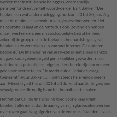
werken met institutionele beleggers, voornamelijk
pensioenfondsen”, vertelt woordvoerder Bart Bakker. “Die
hebben een wat andere beleggingshorizon: 20 tot 30 jaar. Zeg
maar de minimale levensduur van glasvezelnetwerken. Het
risicoprofiel is laag en de rente dus ook. Bovendien hebben
onze investeerders een maatschappelijke betrokkenheid,
zeker bij de groep die in de toekomst het hardste gelag zal
betalen als ze verstoken zijn van snel internet. De ouderen
bedoel ik.” De financiering van glasvezel is niet alleen dankzij
dit goedkoop geleende geld gemakkelijker geworden, maar
ook doordat potentiële eindgebruikers bereid zijn om er meer
geld voor neer te tellen. “Je merkt duidelijk dat de vraag
toeneemt”, aldus Bakker.
CIF
pakt steeds hele regio’s ineens
aan. Meestal gaat het om 30 tot 50 duizend aansluitingen, een
schaalgrootte die nodig is om het betaalbaar te maken.
Het feit dat
CIF
de financiering goed voor elkaar krijgt,
betekent allerminst dat de aanleg van zijn glasvezelnetwerken
over rozen gaat. Nog afgezien van de enorme afstanden – vaak