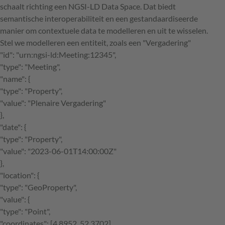
schaalt richting een NGSI-LD Data Space. Dat biedt
semantische interoperabiliteit en een gestandaardiseerde
manier om contextuele data te modelleren en uit te wisselen.
Stel we modelleren een entiteit, zoals een "Vergadering"
"id": "urn:ngsi-ld:Meeting:12345",
"type": "Meeting",
"name": {
"type": "Property",
"value": "Plenaire Vergadering"
},
"date": {
"type": "Property",
"value": "2023-06-01T14:00:00Z"
},
"location": {
"type": "GeoProperty",
"value": {
"type": "Point",
"coordinates": [4.8952, 52.3702]