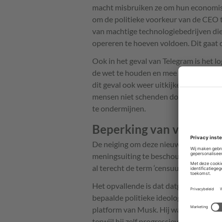
macht misbruiken ze om hun economisch
om de politieke voorkeur van de CEO t
van machtige technologiebedrijven die
opereren te hoeven voldoen. Dit gaat 
Ook in het geval van Telegram is het l
de wet te houden en mee te werken met
dit geval ook weer uitkijken dat overh
mensen niet schenden door zaken als ve
te ondermijnen.
Beperking van vrijheid 
De neiging om deze nieuwsfeiten toch 
meningsuiting te beschouwen is onter
al terecht de term ‘censuurschwalbe’.
Het opvallende is dat datgene waar m
bepaalde politieke ideologie voorgetro
platform van Musk. Hij waarschuwt vo
terwijl hij zelf progressieve stemmen