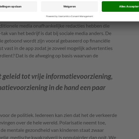
 vrijwel alle sociale media geldt dat de informatie die je
ieve journalistieke waarden tot stand komt, maar op basis
ditionele media onafhankelijke redacties hebben die
tak van het bedrijf is dat bij sociale media anders. De
ie getoond wordt zijn vooral gebaseerd op financiële
 vast in de app zodat je zoveel mogelijk advertenties
erdient? Dat is de afweging op basis waarvan de
geleid tot vrije informatievoorziening,
matievoorziening in de hand een paar
 voor de politiek. Iedereen kan zien dat het de verkeerde
vingen over de hele wereld. Polarisatie neemt toe,
, de mentale gezondheid van kinderen staat zwaar
elig, medische kwakzalverij is populairder dan ooit. We