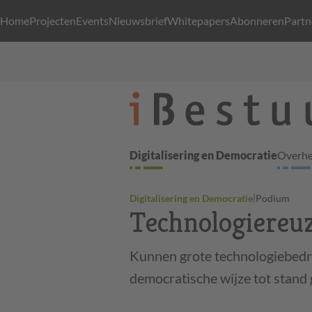
Home
Projecten
Events
Nieuwsbrief
Whitepapers
Abonneren
Partn
Digitalisering en Democratie
Overhei
|
Digitalisering en Democratie
Podium
Technologiereu
Kunnen grote technologiebedr
democratische wijze tot stan