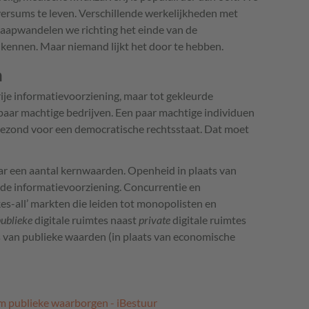
iversums te leven. Verschillende werkelijkheden met
slaapwandelen we richting het einde van de
 kennen. Maar niemand lijkt het door te hebben.
n
rije informatievoorziening, maar tot gekleurde
paar machtige bedrijven. Een paar machtige individuen
t gezond voor een democratische rechtsstaat. Dat moet
aar een aantal kernwaarden. Openheid in plaats van
 de informatievoorziening. Concurrentie en
es-all’ markten die leiden tot monopolisten en
ublieke
digitale ruimtes naast
private
digitale ruimtes
s van publieke waarden (in plaats van economische
om publieke waarborgen - iBestuur