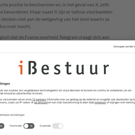
e positie te beschermen en, in het geval van X, zelfs
e bevorderen. Maar naast X zijn er talloze voorbeelden
 denken niet aan de wetgeving van het land waarin ze
dus over macht.
ogisch dat de Franse overheid Telegram vraagt zich aan
 concrete verdenkingen. Tegelijkertijd moeten we in
eden niet doorschieten en de basale rechten van
rsleuteling van informatie (ons digitale briefgeheim)
van meningsuiting?
als zaken van censuur of beperking van vrijheid van
echt.
Sander Schimmelpenninck
muntte in zijn
column
ensen als Musk voor waarschuwen, namelijk dat een
kken of achtergesteld wordt, juist gebeurt op het
or het tot zwijgen brengen van conservatieve stemmen,
 actief onderdrukt en conservatieve stemmen voortrekt.