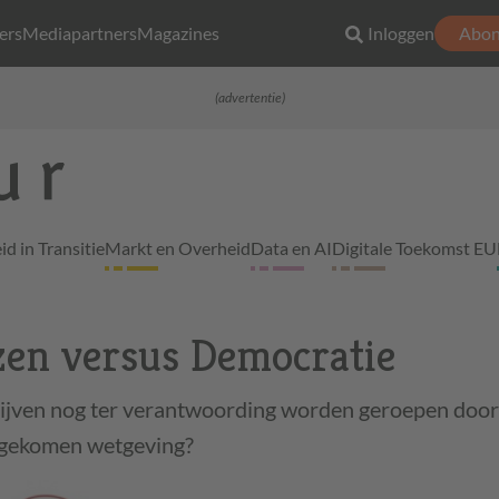
ers
Mediapartners
Magazines
Inloggen
Abon
(advertentie)
d in Transitie
Markt en Overheid
Data en AI
Digitale Toekomst EU
zen versus Democratie
ijven nog ter verantwoording worden geroepen door
d gekomen wetgeving?