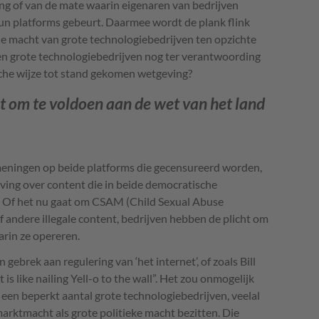
ng of van de mate waarin eigenaren van bedrijven
hun platforms gebeurt. Daarmee wordt de plank flink
de macht van grote technologiebedrijven ten opzichte
n grote technologiebedrijven nog ter verantwoording
he wijze tot stand gekomen wetgeving?
t om te voldoen aan de wet van het land
meningen op beide platforms die gecensureerd worden,
ving over content die in beide democratische
kt. Of het nu gaat om CSAM (Child Sexual Abuse
of andere illegale content, bedrijven hebben de plicht om
arin ze opereren.
ebrek aan regulering van ‘het internet’, of zoals Bill
 is like nailing Yell-o to the wall”. Het zou onmogelijk
t een beperkt aantal grote technologiebedrijven, veelal
rktmacht als grote politieke macht bezitten. Die