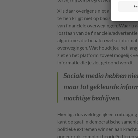
X is daar overigens niet alleen in. Voor
te zien krijgt niet op basis van object
van financiële overwegingen. Waar tra
losstaan van de financiële/advertentie-
algoritmes die bepalen welke informat
overwegingen. Wat houdt jou het langst
ziet en het platform zoveel mogelijk v
informatie die je ziet getoond wordt.
Sociale media hebben niet 
maar tot gekleurde infor
machtige bedrijven.
Hier ligt dus weldegelijk een uitdaging
kant op gaat in democratische samenle
politieke extremen winnen aan kracht
onder druk, complottheorieën tieren w