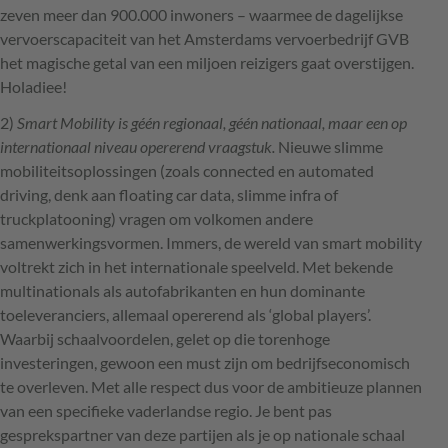
zeven meer dan 900.000 inwoners – waarmee de dagelijkse
vervoerscapaciteit van het Amsterdams vervoerbedrijf
GVB
het magische getal van een miljoen reizigers gaat overstijgen.
Holadiee!
2)
Smart Mobility is géén regionaal, géén nationaal, maar een op
internationaal niveau opererend vraagstuk.
Nieuwe slimme
mobiliteitsoplossingen (zoals connected en automated
driving, denk aan floating car data, slimme infra of
truckplatooning) vragen om volkomen andere
samenwerkingsvormen. Immers, de wereld van smart mobility
voltrekt zich in het internationale speelveld. Met bekende
multinationals als autofabrikanten en hun dominante
toeleveranciers, allemaal opererend als ‘global players’.
Waarbij schaalvoordelen, gelet op die torenhoge
investeringen, gewoon een must zijn om bedrijfseconomisch
te overleven. Met alle respect dus voor de ambitieuze plannen
van een specifieke vaderlandse regio. Je bent pas
gesprekspartner van deze partijen als je op nationale schaal