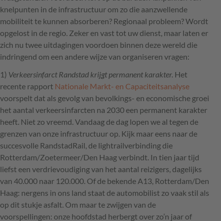
knelpunten in de infrastructuur om zo die aanzwellende
mobiliteit te kunnen absorberen? Regionaal probleem? Wordt
opgelost in de regio. Zeker en vast tot uw dienst, maar laten er
zich nu twee uitdagingen voordoen binnen deze wereld die
indringend om een andere wijze van organiseren vragen:
1)
Verkeersinfarct Randstad krijgt permanent karakter.
Het
recente rapport
Nationale Markt- en Capaciteitsanalyse
voorspelt dat als gevolg van bevolkings- en economische groei
het aantal verkeersinfarcten na 2030 een permanent karakter
heeft. Niet zo vreemd. Vandaag de dag lopen we al tegen de
grenzen van onze infrastructuur op. Kijk maar eens naar de
succesvolle RandstadRail, de lightrailverbinding die
Rotterdam/Zoetermeer/Den Haag verbindt. In tien jaar tijd
liefst een verdrievoudiging van het aantal reizigers, dagelijks
van 40.000 naar 120.000. Of de bekende A13, Rotterdam/Den
Haag: nergens in ons land staat de automobilist zo vaak stil als
op dit stukje asfalt. Om maar te zwijgen van de
voorspellingen: onze hoofdstad herbergt over zo’n jaar of