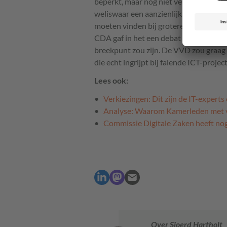
beperkt, maar nog niet verkeken. De vi
weliswaar een aanzienlijk aantal zetels
moeten vinden bij grotere partijen al
CDA gaf in het een debat over digitalis
breekpunt zou zijn. De VVD zou graag 
die echt ingrijpt bij falende ICT-projec
Lees ook:
Verkiezingen: Dit zijn de IT-experts
Analyse: Waarom Kamerleden met vee
Commissie Digitale Zaken heeft nog 
Over Sjoerd Hartholt