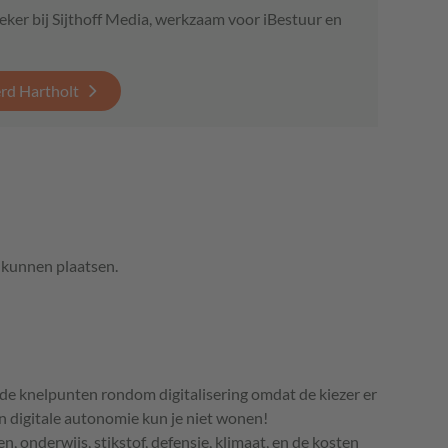
eker bij Sijthoff Media, werkzaam voor iBestuur en
erd Hartholt
e kunnen plaatsen.
 de knelpunten rondom digitalisering omdat de kiezer er
 In digitale autonomie kun je niet wonen!
n, onderwijs, stikstof, defensie, klimaat, en de kosten