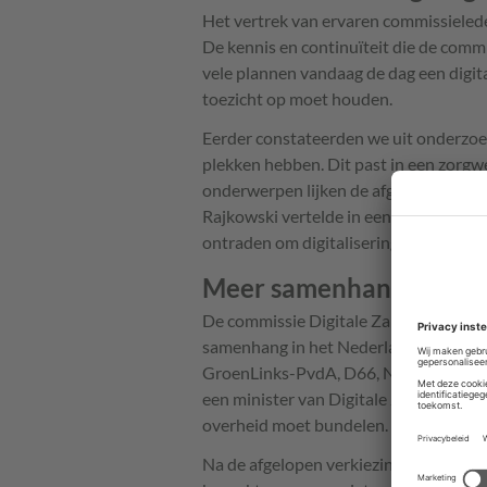
Het vertrek van ervaren commissielede
De kennis en continuïteit die de comm
vele plannen vandaag de dag een digi
toezicht op moet houden.
Eerder constateerden we uit onderzoek 
plekken hebben. Dit past in een zorgw
onderwerpen lijken de afgelopen jare
Rajkowski vertelde in een interview m
ontraden om digitalisering te doen.
Meer samenhang gewen
De commissie Digitale Zaken gold de a
samenhang in het Nederlandse digital
GroenLinks-PvdA, D66, NSC, SP en Volt
een minister van Digitale Zaken, die 
overheid moet bundelen. Ook de VNG e
Na de afgelopen verkiezingen lijken de