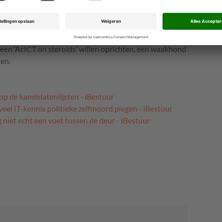
jf voor zo’n minister pleitende partijen haalden samen
, maar geen meerderheid. Het initiatief zal dus steun
s VVD of CDA, die tot nu toe terughoudend waren. Het
ering wel aan dat zo’n ministerspost voor de partij geen
een ‘AcICT on steroids’ willen oprichten, een waakhond
ten.
 op de kandidatenlijsten - iBestuur
l IT-kennis politieke zelfmoord plegen - iBestuur
niet echt een voet tussen de deur - iBestuur