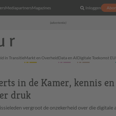
ers
Mediapartners
Magazines
Inloggen
Abon
(advertentie)
d in Transitie
Markt en Overheid
Data en AI
Digitale Toekomst EU
erts in de Kamer, kennis en
der druk
sieleden vergroot de onzekerheid over die digitale 