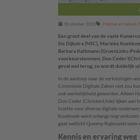
30 oktober 2025
Politiek en beleid
,
P
Een groot deel van de vaste Kamerco
Six Dijkstra (NSC), Marieke Koekkoek
Barbara Kathmann (GroenLinks-PvdA)
voorkeurstemmen. Don Ceder l(Chri
geval wel terug, zo wordt duidelijk u
In de aanloop naar de verkiezingen was
Commissie Digitale Zaken niet zou kun
ook werkelijkheid geworden. Alleen H
Don Ceder (ChristenUnie) lijken aan te
inzette voor diverse digitale onderwer
Koekkoek werd onlangs nog verkozen
gaat wellicht Queeny Rajkowski weer e
Kennis en ervaring weg