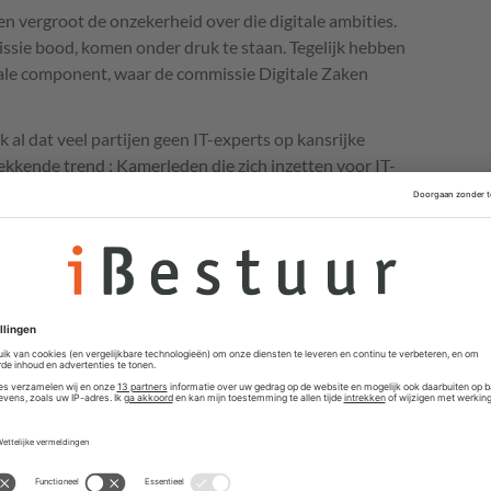
n vergroot de onzekerheid over die digitale ambities.
issie bood, komen onder druk te staan. Tegelijk hebben
tale component, waar de commissie Digitale Zaken
al dat veel partijen geen IT-experts op kansrijke
ekkende trend : Kamerleden die zich inzetten voor IT-
n namelijk
politieke zelfmoor
d te plegen. Queeny
et
Computable
onlangs dat haar om die reden werd
st
fgelopen jaren als motor achter de roep om meer
iseringsbeleid. Meerdere partijen waaronder
 pleiten bovendien al langer voor de aanstelling van
de versnipperde verantwoordelijkheden binnen de
n IPO roepen al langer om zo'n ministerspost.
 kansen op zo’n minister van Digitale Zaken echter