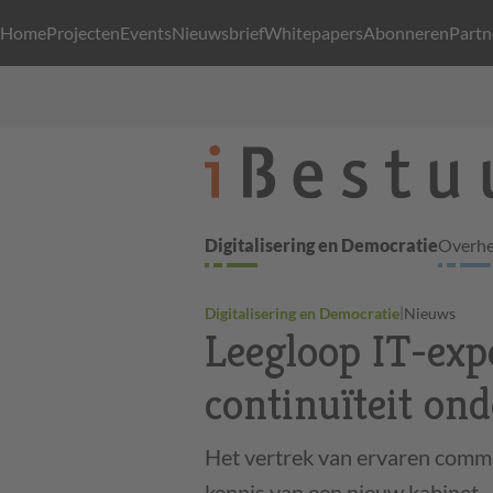
Home
Projecten
Events
Nieuwsbrief
Whitepapers
Abonneren
Partn
Digitalisering en Democratie
Overhei
|
Digitalisering en Democratie
Nieuws
Leegloop IT-exp
continuïteit on
Het vertrek van ervaren commis
kennis van een nieuw kabinet.