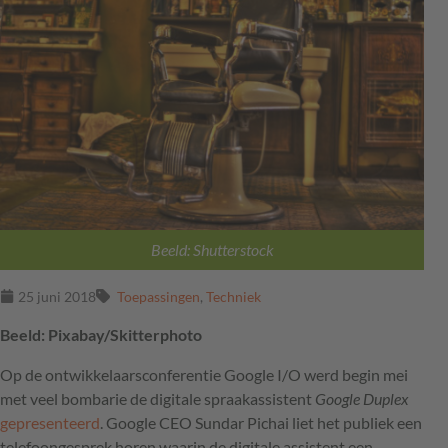
Beeld: Shutterstock
25 juni 2018
Toepassingen
,
Techniek
Beeld: Pixabay/Skitterphoto
Op de ontwikkelaarsconferentie Google I/O werd begin mei
met veel bombarie de digitale spraakassistent
Google Duplex
gepresenteerd
. Google
CEO
Sundar Pichai liet het publiek een
telefoongesprek horen waarin de digitale assistent een