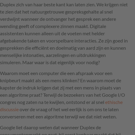
Duplex zich van haar beste kant kan laten zien. We krijgen niet
te zien dat het natuurgetrouwe gespreksgehalte al snel
verdwijnt wanneer de ontvanger het gesprek een andere
wending geeft of complexere zinnen maakt. Digitale
assistenten kunnen alleen uit de voeten met helder
afgebakende taken en voorspelbare interacties. Ze zijn goed in
gesprekken die efficiënt en doelmatig van aard zijn en kunnen
menselijke intonaties, aarzelingen en uitdrukkingen
simuleren. Maar waar is dat eigenlijk voor nodig?
Waarom moet een computer die een afspraak voor een
knipbeurt maakt als een mens klinken? En waarom moet de
kapster de indruk krijgen dat zij met een mens in plaats van
een algoritme praat? Terwijl de bezoekers van het Google I/O
congres nog zaten na te kwijlen, ontstond er al snel
ethische
discussie
over de vraag of het wel eerlijk is om ons te laten
converseren met een algoritme terwijl we dat niet weten.
Google liet daarop weten dat wanneer Duplex de
consumentenmarkt op gaat, hij eerst kenbaar maakt dat hij