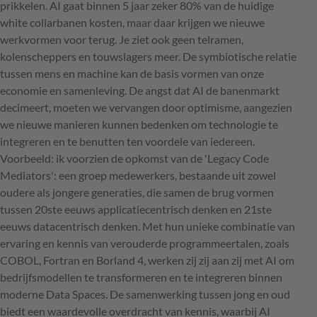
prikkelen. AI gaat binnen 5 jaar zeker 80% van de huidige
white collarbanen kosten, maar daar krijgen we nieuwe
werkvormen voor terug. Je ziet ook geen telramen,
kolenscheppers en touwslagers meer. De symbiotische relatie
tussen mens en machine kan de basis vormen van onze
economie en samenleving. De angst dat AI de banenmarkt
decimeert, moeten we vervangen door optimisme, aangezien
we nieuwe manieren kunnen bedenken om technologie te
integreren en te benutten ten voordele van iedereen.
Voorbeeld: ik voorzien de opkomst van de 'Legacy Code
Mediators': een groep medewerkers, bestaande uit zowel
oudere als jongere generaties, die samen de brug vormen
tussen 20ste eeuws applicatiecentrisch denken en 21ste
eeuws datacentrisch denken. Met hun unieke combinatie van
ervaring en kennis van verouderde programmeertalen, zoals
COBOL, Fortran en Borland 4, werken zij zij aan zij met AI om
bedrijfsmodellen te transformeren en te integreren binnen
moderne Data Spaces. De samenwerking tussen jong en oud
biedt een waardevolle overdracht van kennis, waarbij AI