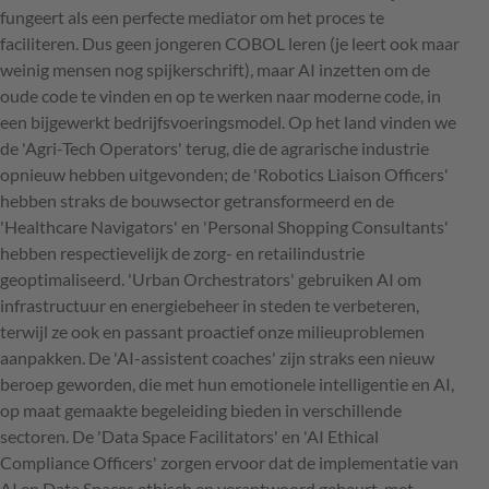
fungeert als een perfecte mediator om het proces te
faciliteren. Dus geen jongeren COBOL leren (je leert ook maar
weinig mensen nog spijkerschrift), maar AI inzetten om de
oude code te vinden en op te werken naar moderne code, in
een bijgewerkt bedrijfsvoeringsmodel. Op het land vinden we
de 'Agri-Tech Operators' terug, die de agrarische industrie
opnieuw hebben uitgevonden; de 'Robotics Liaison Officers'
hebben straks de bouwsector getransformeerd en de
'Healthcare Navigators' en 'Personal Shopping Consultants'
hebben respectievelijk de zorg- en retailindustrie
geoptimaliseerd. 'Urban Orchestrators' gebruiken AI om
infrastructuur en energiebeheer in steden te verbeteren,
terwijl ze ook en passant proactief onze milieuproblemen
aanpakken. De 'AI-assistent coaches' zijn straks een nieuw
beroep geworden, die met hun emotionele intelligentie en AI,
op maat gemaakte begeleiding bieden in verschillende
sectoren. De 'Data Space Facilitators' en 'AI Ethical
Compliance Officers' zorgen ervoor dat de implementatie van
AI en Data Spaces ethisch en verantwoord gebeurt, met