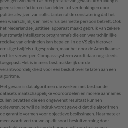
gevolgen van dien. De interpretatie van gelaatsuitdrukking is
geen science fiction en kan leiden tot verdenkingen door
politie, afwijzen van sollicitanten of de constatering dat het
een waarschijnlijk en met virus besmette persoon betreft. Ook
het Nederlandse justitieel apparaat maakt gebruik van zekere
kunstmatig intelligente programma’s die een waarschijnlijke
recidive van criminelen kan bepalen. In de VS zijn hierover
ernstige twijfels uitgesproken, maar het door de Amerikaanse
rechter verworpen Compass systeem wordt daar nog steeds
toegepast. Het is immers best makkelijk om de
verantwoordelijkheid voor een besluit over te laten aan een
algoritme.
Het gevaar is dat algoritmen die werken met bestaande
datasets maatschappelijke vooroordelen en morele aannames
zullen bevatten die een ongewenst resultaat kunnen
opleveren, terwijl de indruk wordt gewekt dat die algoritmen
de garantie vormen voor objectieve beslissingen. Naarmate er
meer wordt vertrouwd op dit soort besluitvorming door
overheid, commercie en de burgers zelf, ontstaat er een