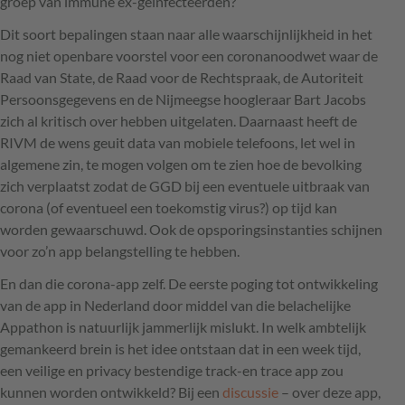
groep van immune ex-geïnfecteerden?
Dit soort bepalingen staan naar alle waarschijnlijkheid in het
nog niet openbare voorstel voor een coronanoodwet waar de
Raad van State, de Raad voor de Rechtspraak, de Autoriteit
Persoonsgegevens en de Nijmeegse hoogleraar Bart Jacobs
zich al kritisch over hebben uitgelaten. Daarnaast heeft de
RIVM
de wens geuit data van mobiele telefoons, let wel in
algemene zin, te mogen volgen om te zien hoe de bevolking
zich verplaatst zodat de
GGD
bij een eventuele uitbraak van
corona (of eventueel een toekomstig virus?) op tijd kan
worden gewaarschuwd. Ook de opsporingsinstanties schijnen
voor zo’n app belangstelling te hebben.
En dan die corona-app zelf. De eerste poging tot ontwikkeling
van de app in Nederland door middel van die belachelijke
Appathon is natuurlijk jammerlijk mislukt. In welk ambtelijk
gemankeerd brein is het idee ontstaan dat in een week tijd,
een veilige en privacy bestendige track-en trace app zou
kunnen worden ontwikkeld? Bij een
discussie
– over deze app,