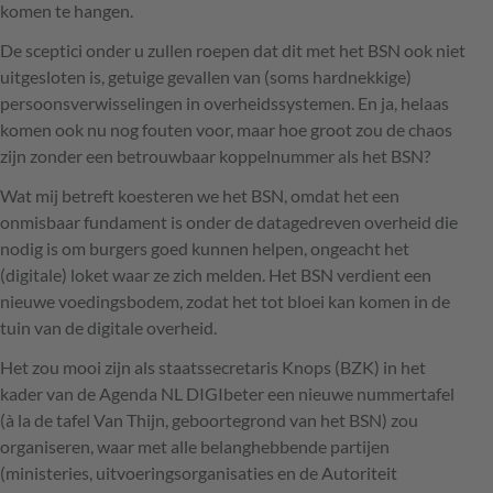
komen te hangen.
De sceptici onder u zullen roepen dat dit met het
BSN
ook niet
uitgesloten is, getuige gevallen van (soms hardnekkige)
persoonsverwisselingen in overheidssystemen. En ja, helaas
komen ook nu nog fouten voor, maar hoe groot zou de chaos
zijn zonder een betrouwbaar koppelnummer als het
BSN
?
Wat mij betreft koesteren we het
BSN
, omdat het een
onmisbaar fundament is onder de datagedreven overheid die
nodig is om burgers goed kunnen helpen, ongeacht het
(digitale) loket waar ze zich melden. Het
BSN
verdient een
nieuwe voedingsbodem, zodat het tot bloei kan komen in de
tuin van de digitale overheid.
Het zou mooi zijn als staatssecretaris Knops (
BZK
) in het
kader van de Agenda NL
DIGI
beter een nieuwe nummertafel
(à la de tafel Van Thijn, geboortegrond van het
BSN
) zou
organiseren, waar met alle belanghebbende partijen
(ministeries, uitvoeringsorganisaties en de Autoriteit