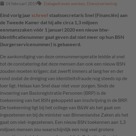
14 februari 2019
Datagedreven werken
,
Dienstverlening
Eind vorig jaar
schreef
staatssecretaris Snel (Financiën) aan
de Tweede Kamer dat hij alle circa 1,3 miljoen
eenmanszaken vóór 1 januari 2020 een nieuw btw-
identificatienummer gaat geven dat niet meer op hun BSN
(burgerservicenummer) is gebaseerd.
De aankondiging van deze omnummeroperatie leidde al snel
tot de constatering dat deze mensen dan ook een nieuw
BSN
zouden moeten krijgen; dat zwerft immers al lang her en der
rond zodat de dreiging van identiteitsfraude nog steeds op de
loer ligt. Helaas kan Snel daar niet voor zorgen. Sinds de
invoering van Basisregistratie Personen (
BRP
) is de
toekenning van het
BSN
gekoppeld aan inschrijving in de
BRP
.
De toekenning ligt bij het college van B&W als het gaat om
ingezetenen en bij de minister van Binnenlandse Zaken als het
gaat om niet-ingezetenen. Een nieuw
BSN
toekennen aan 1,3
miljoen mensen zou waarschijnlijk een nog veel grotere