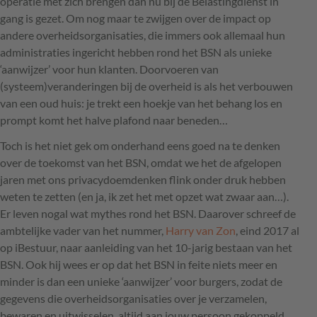
operatie met zich brengen dan nu bij de Belastingdienst in
gang is gezet. Om nog maar te zwijgen over de impact op
andere overheidsorganisaties, die immers ook allemaal hun
administraties ingericht hebben rond het
BSN
als unieke
‘aanwijzer’ voor hun klanten. Doorvoeren van
(systeem)veranderingen bij de overheid is als het verbouwen
van een oud huis: je trekt een hoekje van het behang los en
prompt komt het halve plafond naar beneden…
Toch is het niet gek om onderhand eens goed na te denken
over de toekomst van het
BSN
, omdat we het de afgelopen
jaren met ons privacydoemdenken flink onder druk hebben
weten te zetten (en ja, ik zet het met opzet wat zwaar aan…).
Er leven nogal wat mythes rond het
BSN
. Daarover schreef de
ambtelijke vader van het nummer,
Harry van Zon
, eind 2017 al
op iBestuur, naar aanleiding van het 10-jarig bestaan van het
BSN
. Ook hij wees er op dat het
BSN
in feite niets meer en
minder is dan een unieke ‘aanwijzer’ voor burgers, zodat de
gegevens die overheidsorganisaties over je verzamelen,
bewaren en uitwisselen, altijd aan jouw persoon gekoppeld