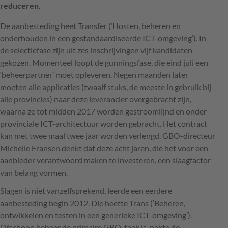
reduceren.
De aanbesteding heet Transfer (‘Hosten, beheren en
onderhouden in een gestandaardiseerde
ICT
-omgeving’). In
de selectiefase zijn uit zes inschrijvingen vijf kandidaten
gekozen. Momenteel loopt de gunningsfase, die eind juli een
‘beheerpartner’ moet opleveren. Negen maanden later
moeten alle applicaties (twaalf stuks, de meeste in gebruik bij
alle provincies) naar deze leverancier overgebracht zijn,
waarna ze tot midden 2017 worden gestroomlijnd en onder
provinciale
ICT
-architectuur worden gebracht. Het contract
kan met twee maal twee jaar worden verlengd.
GBO
-directeur
Michelle Fransen denkt dat deze acht jaren, die het voor een
aanbieder verantwoord maken te investeren, een slaagfactor
van belang vormen.
Slagen is niet vanzelfsprekend, leerde een eerdere
aanbesteding begin 2012. Die heette Trans (‘Beheren,
ontwikkelen en testen in een generieke
ICT
-omgeving’).
Ofschoon beheer de primaire
GBO
-taak is, pakte de