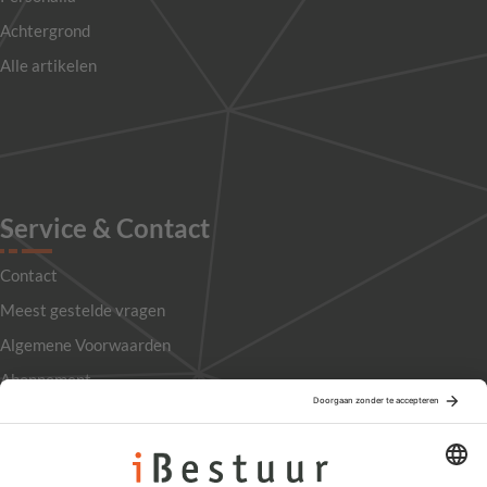
Achtergrond
Alle artikelen
Service & Contact
Contact
Meest gestelde vragen
Algemene Voorwaarden
Abonnement
Adverteren
Colofon
Nieuwsbrief