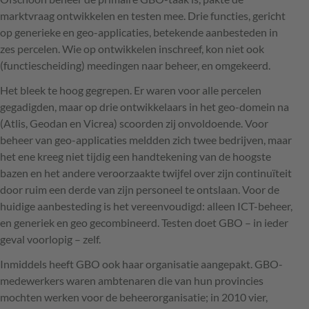
marktvraag ontwikkelen en testen mee. Drie functies, gericht
op generieke en geo-applicaties, betekende aanbesteden in
zes percelen. Wie op ontwikkelen inschreef, kon niet ook
(functiescheiding) meedingen naar beheer, en omgekeerd.
Het bleek te hoog gegrepen. Er waren voor alle percelen
gegadigden, maar op drie ontwikkelaars in het geo-domein na
(Atlis, Geodan en Vicrea) scoorden zij onvoldoende. Voor
beheer van geo-applicaties meldden zich twee bedrijven, maar
het ene kreeg niet tijdig een handtekening van de hoogste
bazen en het andere veroorzaakte twijfel over zijn continuïteit
door ruim een derde van zijn personeel te ontslaan. Voor de
huidige aanbesteding is het vereenvoudigd: alleen
ICT
-beheer,
en generiek en geo gecombineerd. Testen doet
GBO
– in ieder
geval voorlopig – zelf.
Inmiddels heeft
GBO
ook haar organisatie aangepakt.
GBO
-
medewerkers waren ambtenaren die van hun provincies
mochten werken voor de beheerorganisatie; in 2010 vier,