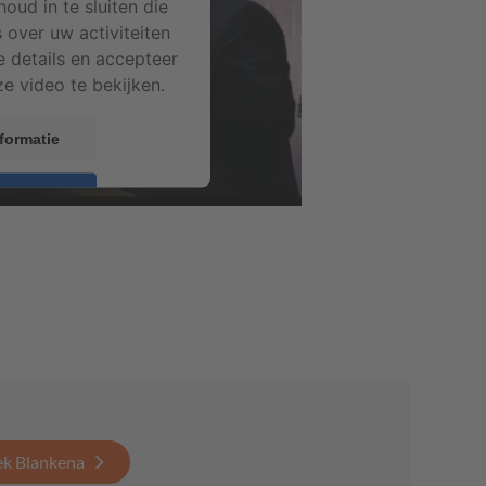
houd in te sluiten die
 over uw activiteiten
e details en accepteer
e video te bekijken.
formatie
pteren
rics Consent Management
atform
ek Blankena