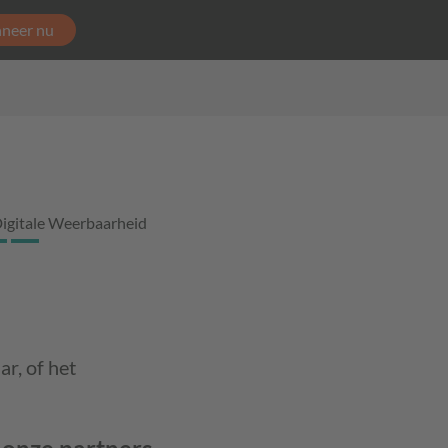
neer nu
igitale Weerbaarheid
r, of het