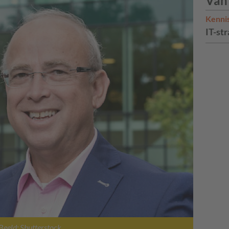
Van
Kenni
IT-str
Beeld: Shutterstock