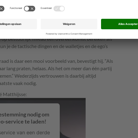
en situatie die misschien bestuurlijk verkokerd is, zoals
ondheidszorg, kun je de hindernissen toch vrij makkelijk
wisseling.”
zien, is wel waar. “De persoonlijke invloed speelt een
istiek waren nooit tot stand gekomen als Albert Heijn
l op bestuurlijk niveau een overeenkomst bereiken als
kun je de tactische dingen en de walletjes en de ego’s
ad is daar een mooi voorbeeld van, bevestigt hij. “Als
maar lang praten, helaas. Als het om meer dan één partij
nemen.” Wederzijds vertrouwen is daarbij altijd
laatste vaak nodig.
é Matthijsse:
estemming nodig om
-service te laden!
ervice van een derde