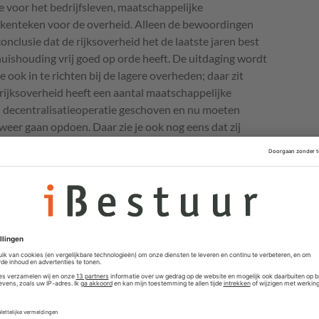
ie voor het bedrijfsleven, maatschappelijke
n kenteken voor de overheid. Alleen de bewoordingen
conclusie dat de rijksoverheid het de laatste jaren best
uishouding vrij goed op orde heeft. De uitdaging wordt
 ook in te richten bij de lagere overheden; daar zit
 rijksoverheid heeft een aantal maatschappelijke
en decentralisatieoperatie geschoven en nu moeten
weer gaan opdoen. Daar zie je ook nog eens dat zij
te sector, zoals met woningcorporaties.”
veel gebeuren, zegt Matthijsse. “Neem bijvoorbeeld de
een veelheid aan partijen. En met name internationaal
e komende tien jaar nog veel werk verricht moeten
ering’ op rijksniveau – maar ook bij lagere overheden –
aar met informatieuitwisseling en -voorzieningen kun je
nlijk is gegevensuitwisseling gewoon operationeel en