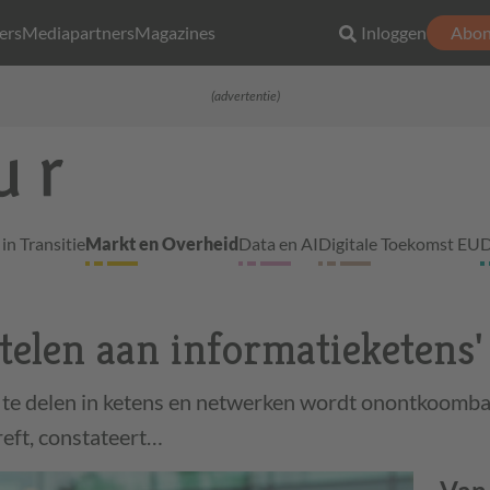
ers
Mediapartners
Magazines
Inloggen
Abon
(advertentie)
in Transitie
Markt en Overheid
Data en AI
Digitale Toekomst EU
D
utelen aan informatieketens'
e delen in ketens en netwerken wordt onontkoombaa
reft, constateert…