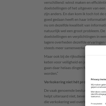
verschillend: winst maken en efficiënt
doelstellingen of het uitgeven van ee
zijn anders. En dan kom ik toch tot de 
goed gedaan heeft en haar informatieh
nu om dezelfde kwaliteit van informatie
natuurlijk wel een groot probleem. De
doelstellingen en verplichtingen in e
lagere overheden dezelfde ervaringen 
steeds meer samenwerken met de priva
Maar ook bij de rijksdienst moet nog 
keten voor veiligheid en justitie, met 
gaan daar helaas dingen fout. Er zal d
worden.”
Verkokering niet hét probleem
De vaak genoemde bestuurlijke ‘verkok
helpt uiteraard niet, bevestigt hij. “M
die verkokering wel overbrúggen. Eige