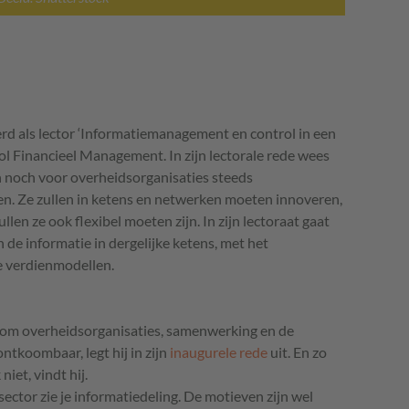
erd als lector ‘Informatiemanagement en control in een
 Financieel Management. In zijn lectorale rede wees
n noch voor overheidsorganisaties steeds
rken. Ze zullen in ketens en netwerken moeten innoveren,
en ze ook flexibel moeten zijn. In zijn lectoraat gaat
 de informatie in dergelijke ketens, met het
e verdienmodellen.
f om overheidsorganisaties, samenwerking en de
ntkoombaar, legt hij in zijn
inaugurele rede
uit. En zo
niet, vindt hij.
 sector zie je informatiedeling. De motieven zijn wel