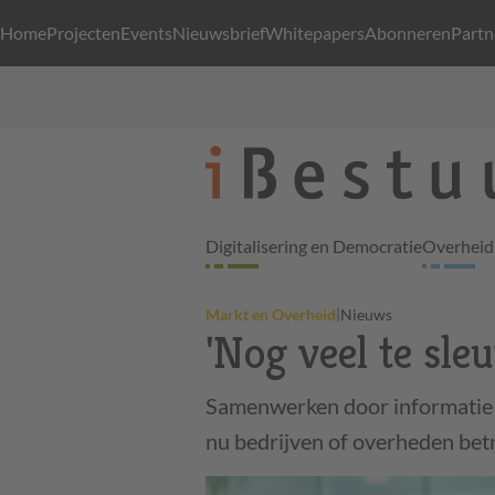
Home
Projecten
Events
Nieuwsbrief
Whitepapers
Abonneren
Partn
Digitalisering en Democratie
Overheid 
|
Markt en Overheid
Nieuws
'Nog veel te sle
Samenwerken door informatie t
nu bedrijven of overheden bet