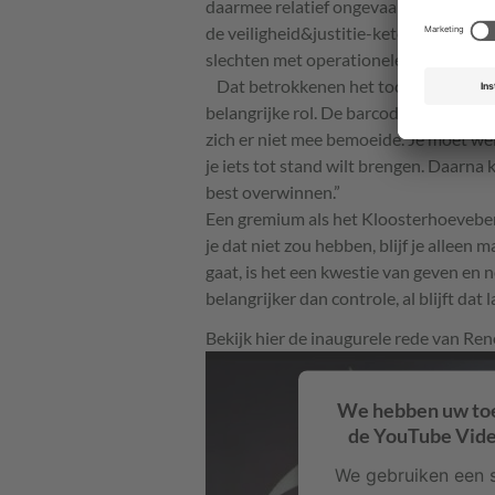
daarmee relatief ongevaarlijk. Dus in e
de veiligheid&justitie-keten, of de gez
slechten met operationele gegevensuit
Dat betrokkenen het toch vaak anders 
belangrijke rol. De barcodes in de log
zich er niet mee bemoeide. Je moet we
je iets tot stand wilt brengen. Daarna 
best overwinnen.”
Een gremium als het Kloosterhoevebera
je dat niet zou hebben, blijf je alleen 
gaat, is het een kwestie van geven en 
belangrijker dan controle, al blijft dat 
Bekijk hier de inaugurele rede van Ren
We hebben uw to
de YouTube Video
We gebruiken een s