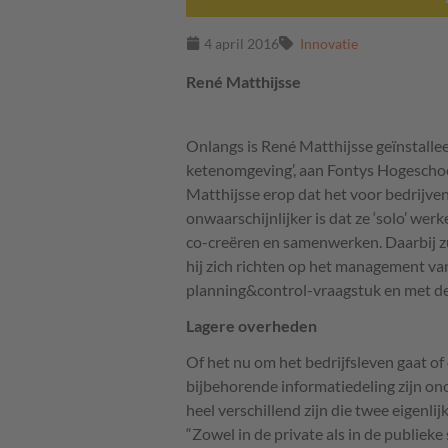
4 april 2016
Innovatie
René Matthijsse
Onlangs is René Matthijsse geïnstalle
ketenomgeving’, aan Fontys Hogeschool
Matthijsse erop dat het voor bedrijve
onwaarschijnlijker is dat ze ‘solo’ we
co-creëren en samenwerken. Daarbij zull
hij zich richten op het management van
planning&control-vraagstuk en met d
Lagere overheden
Of het nu om het bedrijfsleven gaat o
bijbehorende informatiedeling zijn ono
heel verschillend zijn die twee eigenlijk 
“Zowel in de private als in de publieke