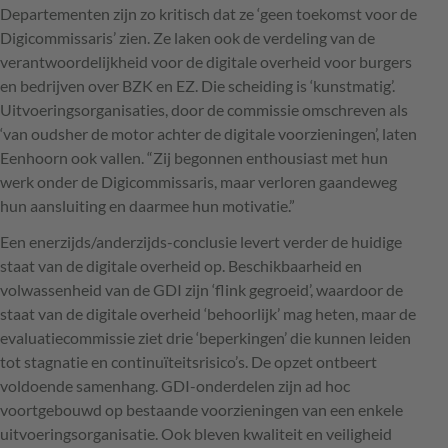
Departementen zijn zo kritisch dat ze ‘geen toekomst voor de
Digicommissaris’ zien. Ze laken ook de verdeling van de
verantwoordelijkheid voor de digitale overheid voor burgers
en bedrijven over
BZK
en EZ. Die scheiding is ‘kunstmatig’.
Uitvoeringsorganisaties, door de commissie omschreven als
‘van oudsher de motor achter de digitale voorzieningen’, laten
Eenhoorn ook vallen. “Zij begonnen enthousiast met hun
werk onder de Digicommissaris, maar verloren gaandeweg
hun aansluiting en daarmee hun motivatie.”
Een enerzijds/anderzijds-conclusie levert verder de huidige
staat van de digitale overheid op. Beschikbaarheid en
volwassenheid van de
GDI
zijn ‘flink gegroeid’, waardoor de
staat van de digitale overheid ‘behoorlijk’ mag heten, maar de
evaluatiecommissie ziet drie ‘beperkingen’ die kunnen leiden
tot stagnatie en continuïteitsrisico’s. De opzet ontbeert
voldoende samenhang.
GDI
-onderdelen zijn ad hoc
voortgebouwd op bestaande voorzieningen van een enkele
uitvoeringsorganisatie. Ook bleven kwaliteit en veiligheid