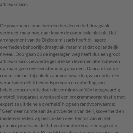
afbreukrisico.
De governance moet worden herzien en het draagvlak
verbreed, maar hoe, daar kwam de commissie niet uit. Het
arrangement van de Digicommissaris heeft bij lagere
overheden behoorlijk draagvlak, maar mist dat op landelijk
niveau. Doorgaan op de ingeslagen weg heeft dus een groot
afbreukrisico. Gevoerde gesprekken leverden alternatieven
op, maar geen overeenstemming daarover. Daarom laat de
commissie het bij enkele randvoorwaarden, waaronder één
verantwoordelijk bewindspersoon en opheffing van
beleidsconcurrentie door de vorming van ‘één hoogwaardig
ambtelijk apparaat, eventueel een programmaorganisatie met
expertise uit de hele overheid’. Nog een randvoorwaarde:
“Geef meer ruimte aan de uitvoerders van de rijksoverheid en
medeoverheden. Zij beschikken over kennis van én het
primaire proces, én de
ICT
én de andere voorzieningen die
daarvoor nodig zijn. Beleg bij hen alle uitvoeringsprocessen.