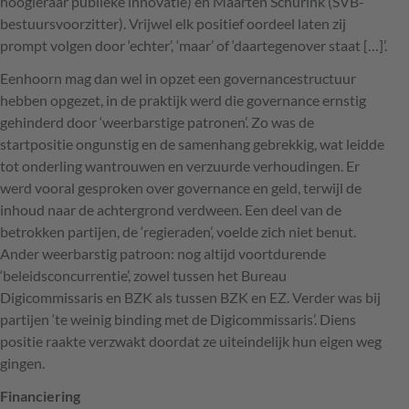
hoogleraar publieke innovatie) en Maarten Schurink (
SVB
-
bestuursvoorzitter). Vrijwel elk positief oordeel laten zij
prompt volgen door ‘echter’, ‘maar’ of ‘daartegenover staat […]’.
Eenhoorn mag dan wel in opzet een governancestructuur
hebben opgezet, in de praktijk werd die governance ernstig
gehinderd door ‘weerbarstige patronen’. Zo was de
startpositie ongunstig en de samenhang gebrekkig, wat leidde
tot onderling wantrouwen en verzuurde verhoudingen. Er
werd vooral gesproken over governance en geld, terwijl de
inhoud naar de achtergrond verdween. Een deel van de
betrokken partijen, de ‘regieraden’, voelde zich niet benut.
Ander weerbarstig patroon: nog altijd voortdurende
‘beleidsconcurrentie’, zowel tussen het Bureau
Digicommissaris en
BZK
als tussen
BZK
en EZ. Verder was bij
partijen ‘te weinig binding met de Digicommissaris’. Diens
positie raakte verzwakt doordat ze uiteindelijk hun eigen weg
gingen.
Financiering