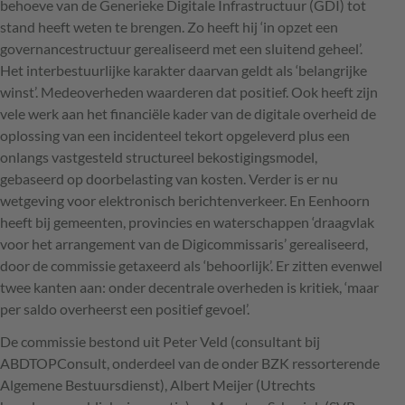
behoeve van de Generieke Digitale Infrastructuur (
GDI
) tot
stand heeft weten te brengen. Zo heeft hij ‘in opzet een
governancestructuur gerealiseerd met een sluitend geheel’.
Het interbestuurlijke karakter daarvan geldt als ‘belangrijke
winst’. Medeoverheden waarderen dat positief. Ook heeft zijn
vele werk aan het financiële kader van de digitale overheid de
oplossing van een incidenteel tekort opgeleverd plus een
onlangs vastgesteld structureel bekostigingsmodel,
gebaseerd op doorbelasting van kosten. Verder is er nu
wetgeving voor elektronisch berichtenverkeer. En Eenhoorn
heeft bij gemeenten, provincies en waterschappen ‘draagvlak
voor het arrangement van de Digicommissaris’ gerealiseerd,
door de commissie getaxeerd als ‘behoorlijk’. Er zitten evenwel
twee kanten aan: onder decentrale overheden is kritiek, ‘maar
per saldo overheerst een positief gevoel’.
De commissie bestond uit Peter Veld (consultant bij
ABDTOPC
onsult, onderdeel van de onder
BZK
ressorterende
Algemene Bestuursdienst), Albert Meijer (Utrechts