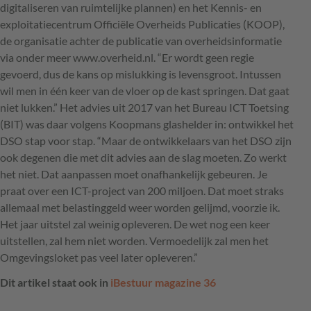
digitaliseren van ruimtelijke plannen) en het Kennis- en
exploitatiecentrum Officiële Overheids Publicaties (
KOOP
),
de organisatie achter de publicatie van overheidsinformatie
via onder meer www.overheid.nl. “Er wordt geen regie
gevoerd, dus de kans op mislukking is levensgroot. Intussen
wil men in één keer van de vloer op de kast springen. Dat gaat
niet lukken.” Het advies uit 2017 van het Bureau
ICT
Toetsing
(
BIT
) was daar volgens Koopmans glashelder in: ontwikkel het
DSO
stap voor stap. “Maar de ontwikkelaars van het
DSO
zijn
ook degenen die met dit advies aan de slag moeten. Zo werkt
het niet. Dat aanpassen moet onafhankelijk gebeuren. Je
praat over een
ICT
-project van 200 miljoen. Dat moet straks
allemaal met belastinggeld weer worden gelijmd, voorzie ik.
Het jaar uitstel zal weinig opleveren. De wet nog een keer
uitstellen, zal hem niet worden. Vermoedelijk zal men het
Omgevingsloket pas veel later opleveren.”
Dit artikel staat ook in
iBestuur magazine 36