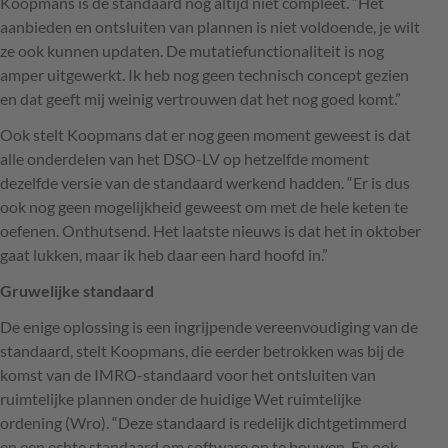
Koopmans is de standaard nog altijd niet compleet. “Het
aanbieden en ontsluiten van plannen is niet voldoende, je wilt
ze ook kunnen updaten. De mutatiefunctionaliteit is nog
amper uitgewerkt. Ik heb nog geen technisch concept gezien
en dat geeft mij weinig vertrouwen dat het nog goed komt.”
Ook stelt Koopmans dat er nog geen moment geweest is dat
alle onderdelen van het
DSO
-LV op hetzelfde moment
dezelfde versie van de standaard werkend hadden. “Er is dus
ook nog geen mogelijkheid geweest om met de hele keten te
oefenen. Onthutsend. Het laatste nieuws is dat het in oktober
gaat lukken, maar ik heb daar een hard hoofd in.”
Gruwelijke standaard
De enige oplossing is een ingrijpende vereenvoudiging van de
standaard, stelt Koopmans, die eerder betrokken was bij de
komst van de
IMRO
-standaard voor het ontsluiten van
ruimtelijke plannen onder de huidige Wet ruimtelijke
ordening (Wro). “Deze standaard is redelijk dichtgetimmerd
en een echte standaard om software op te bouwen. En ook