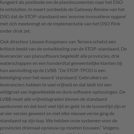
fungeert als postbode om de plandocumenten naar het
DSO
te ontsluiten. In maart oordeelde de Gateway Review van het
DSO
dat de
STOP
-standaard een ‘enorme innovatieve opgave’
met zich meebrengt en de implementatie van het
DSO
flink
onder druk zet.
Ook directeur Lieuwe Koopmans van Tercera schetst een
kritisch beeld van de ontwikkeling van de
STOP
-standaard. De
leverancier van plansoftware begeleidt alle provincies, drie
waterschappen en een honderdtal gemeentelijke klanten bij
hun aansluiting op de
LVBB
. “De
STOP
-
TPOD
is een
belediging voor het woord ‘standaard’. Gebruikers en
leveranciers hebben te veel vrijheid en dat leidt tot een
wildgroei van ingewikkelde en dure software-oplossingen. De
LVBB
moet alle vrijheidsgraden binnen de standaard
aankunnen en dat kost veel tijd en geld. In de tussentijd zijn er
al vier versies geweest en met elke nieuwe versie ging de
standaard op zijn kop. We hebben onze systemen voor de
provincies driemaal opnieuw op moeten bouwen.” Volgens