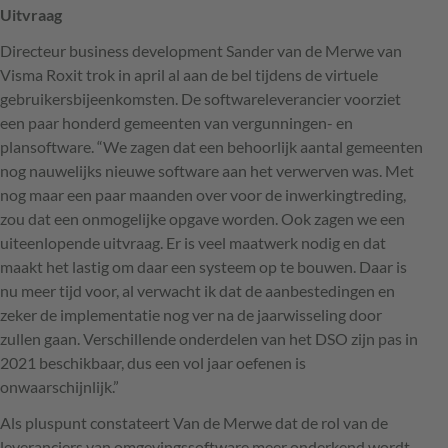
Uitvraag
Directeur business development Sander van de Merwe van
Visma Roxit trok in april al aan de bel tijdens de virtuele
gebruikersbijeenkomsten. De softwareleverancier voorziet
een paar honderd gemeenten van vergunningen- en
plansoftware. “We zagen dat een behoorlijk aantal gemeenten
nog nauwelijks nieuwe software aan het verwerven was. Met
nog maar een paar maanden over voor de inwerkingtreding,
zou dat een onmogelijke opgave worden. Ook zagen we een
uiteenlopende uitvraag. Er is veel maatwerk nodig en dat
maakt het lastig om daar een systeem op te bouwen. Daar is
nu meer tijd voor, al verwacht ik dat de aanbestedingen en
zeker de implementatie nog ver na de jaarwisseling door
zullen gaan. Verschillende onderdelen van het
DSO
zijn pas in
2021 beschikbaar, dus een vol jaar oefenen is
onwaarschijnlijk.”
Als pluspunt constateert Van de Merwe dat de rol van de
leveranciers van omgevingssoftware meer onderkend wordt