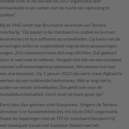
oordeel over. Ik zie wel dat de
DSO
-organisatie zeer
ontvankelijk is om samen met de markt een oplossing te
zoeken.”
Bij de
VNG
vindt Van Brunschot de kritiek van Tercera
voorbarig. “Op papier is de standaard nu stabiel en kunnen
leveranciers er hun software op ontwikkelen. Op basis van de
ervaringen zullen er ongetwijfeld nog verdere aanpassingen
volgen. Zo’n standaard moet zich nog uittrillen. Dat gebeurt
door er veel mee te oefenen. Vergeet niet dat we een compleet
nieuwe softwareomgeving opbouwen. We werken toe naar
een startmoment. Op 1 januari 2022 zijn we in staat digitaal te
werken op een voldoende basisniveau. Wat er nog niet is,
zullen we verder ontwikkelen. Dat geldt ook voor de
mutatiefunctionaliteit. Eerst moet de basis goed zijn.”
Eerst zien, dan geloven, stelt Koopmans. Volgens de Tercera-
directeur is er fundamenteel iets mis bij de
DSO
-organisatie.
Naast de haperingen met de
TPOD
-standaard bespeurt hij
een tweespalt tussen het Kadaster (belast met het