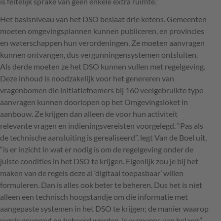
is feitelijk sprake van geen enkele extra ruimte.”
Het basisniveau van het
DSO
beslaat drie ketens. Gemeenten
moeten omgevingsplannen kunnen publiceren, en provincies
en waterschappen hun verordeningen. Ze moeten aanvragen
kunnen ontvangen, dus vergunningensystemen ontsluiten.
Als derde moeten ze het
DSO
kunnen vullen met regelgeving.
Deze inhoud is noodzakelijk voor het genereren van
vragenbomen die initiatiefnemers bij 160 veelgebruikte type
aanvragen kunnen doorlopen op het Omgevingsloket in
aanbouw. Ze krijgen dan alleen de voor hun activiteit
relevante vragen en indieningsvereisten voorgelegd. “Pas als
de technische aansluiting is gerealiseerd”, legt Van de Boel uit,
“is er inzicht in wat er nodig is om de regelgeving onder de
juiste condities in het
DSO
te krijgen. Eigenlijk zou je bij het
maken van de regels deze al ‘digitaal toepasbaar’ willen
formuleren. Dan is alles ook beter te beheren. Dus het is niet
alleen een technisch hoogstandje om die informatie met
aangepaste systemen in het
DSO
te krijgen; de manier waarop
regels gevormd en beheerd worden, is eveneens van belang.”