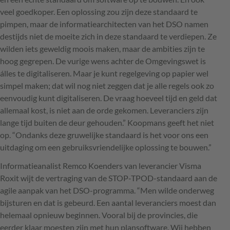
veel goedkoper. Een oplossing zou zijn deze standaard te
pimpen, maar de informatiearchitecten van het
DSO
namen
destijds niet de moeite zich in deze standaard te verdiepen. Ze
wilden iets geweldig moois maken, maar de ambities zijn te
hoog gegrepen. De vurige wens achter de Omgevingswet is
álles te digitaliseren. Maar je kunt regelgeving op papier wel
simpel maken; dat wil nog niet zeggen dat je alle regels ook zo
eenvoudig kunt digitaliseren. De vraag hoeveel tijd en geld dat
allemaal kost, is niet aan de orde gekomen. Leveranciers zijn
lange tijd buiten de deur gehouden.” Koopmans geeft het niet
op. “Ondanks deze gruwelijke standaard is het voor ons een
uitdaging om een gebruiksvriendelijke oplossing te bouwen.”
Informatieanalist Remco Koenders van leverancier Visma
Roxit wijt de vertraging van de
STOP
-
TPOD
-standaard aan de
agile aanpak van het
DSO
-programma. “Men wilde onderweg
bijsturen en dat is gebeurd. Een aantal leveranciers moest dan
helemaal opnieuw beginnen. Vooral bij de provincies, die
eerder klaar moesten zijn met hun plansoftware. Wij hebben