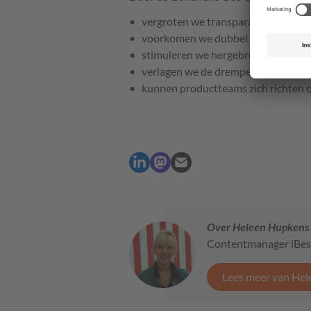
vergroten we transparantie en vert
voorkomen we dubbel werk en onn
stimuleren we hergebruik en standa
verlagen we de drempel voor organi
kunnen productteams zich richten 
Over Heleen Hupkens
Contentmanager iBes
Lees meer van He