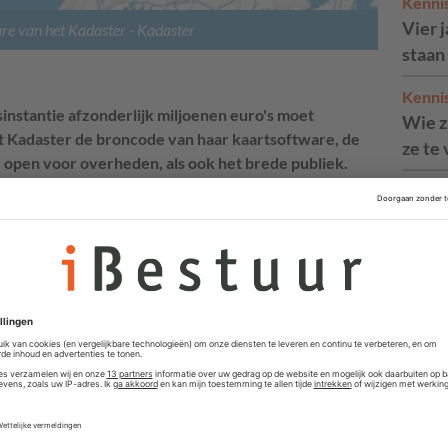
Kenni
Vier 
re van het Kadaster
- Kadaster
staan
Kenni
nstantie afzonderlijk miljoenen euro's moet
Wie zi
et Kadaster de broncode van haar kaartsoftware, de
ze te
pen voor overheden, als ook het brede publiek.
 het Kadaster kunnen (lokale) overheden en andere
gen ontwikkelen. Het Kadaster gebruikt de techniek
e kanalen, zoals het WOZ-waardeloket en de PDOK-
t alleen tijd,
schrijft het Kadaster
, maar vraagt ook
 het gebied van digitale toegankelijkheid en
 te delen, hoeven andere organisaties, zoals kleinere
e vinden. Zij kunnen de techniek direct inzetten en hun
ppelijke opgaven zoals woningbouw of natuurbeheer.
open source beschikbaar te maken: