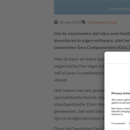
Kaartsoftwa
20 mei 2026
Dienstverlening
Om te voorkomen dat elke overheidsi
investeren in eigen software, stet h
Generieke Geo Componenten (GGC) o
Met de kant-en-klare bouwstenen van
organisaties hun eigen kaarttoepassin
zelf al jaren in veelbezochte publiek
viewer.
Het maken van een goede kaart kost nie
specialistische kennis, bijvoorbeeld op
standaardisatie. Door deze bouwstenen
gemeenten, het wiel niet opnieuw uit t
tijd en budget besteden aan maatscha
Door de Generieke Geo Componenten 