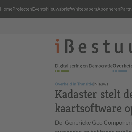
Home
Projecten
Events
Nieuwsbrief
Whitepapers
Abonneren
Partn
Digitalisering en Democratie
Overheid
|
Overheid in Transitie
Nieuws
Kadaster stelt 
kaartsoftware 
De 'Generieke Geo Componente
overheden en het brede publie