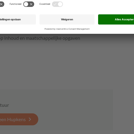
rouwen in digitale overheidsdiensten
odige kosten
ardisatie
saties met beperkte ontwikkelcapaciteit
op inhoud en maatschappelijke opgaven
tuur
leen Hupkens