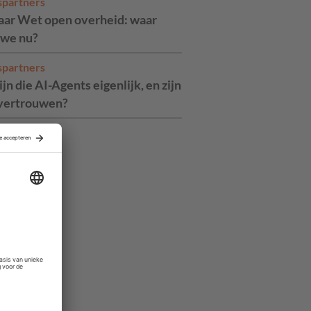
spartners
jaar Wet open overheid: waar
 we nu?
spartners
jn die AI-Agents eigenlijk, en zijn
 vertrouwen?