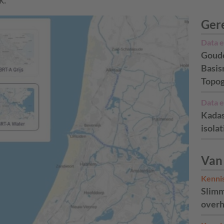
Ger
Data e
Goude
Basis
Topog
Data e
Kadas
isola
Van
Kenni
Slimm
overh