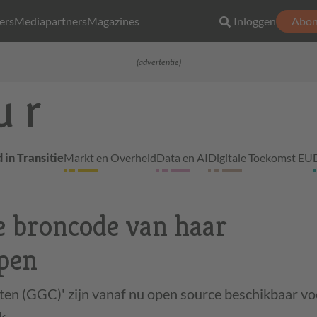
ers
Mediapartners
Magazines
Inloggen
Abon
(advertentie)
 in Transitie
Markt en Overheid
Data en AI
Digitale Toekomst EU
de broncode van haar
open
n (GGC)' zijn vanaf nu open source beschikbaar vo
k.