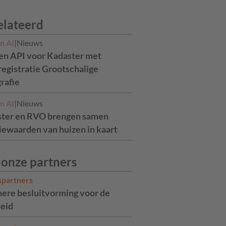
elateerd
n AI
|
Nieuws
n API voor Kadaster met
registratie Grootschalige
rafie
n AI
|
Nieuws
ter en RVO brengen samen
tiewaarden van huizen in kaart
 onze partners
spartners
ere besluitvorming voor de
eid