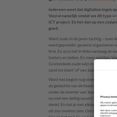
Iedereen weet dat digitaliseringstraj
Vooral namelijk omdat we dit type v
ICT project. En het dan op een zodan
goed.
Want zoals in de jaren tachtig – toen ik
werd gepredikt: ga eerst organiseren 
first. En zo is het in feite vandaag de
toeters en bellen. En meer partijen. 
Grotendeels oude wijn in nieuwe zakke
zand tot klant’ of ‘van zaadje tot carbon
Want het begint nog steeds met het her
de gedachte van de klantvraag. Dat sta
onder de noemer van ‘business proces
nu met een deftig woord ‘customerjour
denkt. En dat je met elkaar de stappen
uit zou moeten zien. Om dan natuurlijk
Om zo het end-to-end proces zowel te