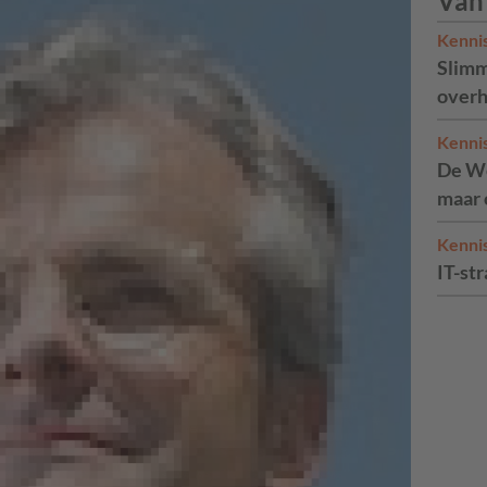
Van
Kenni
Slimm
overh
Kenni
De We
maar 
Kenni
IT-str