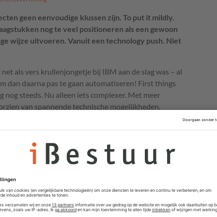
ecten geen eenvoudige klussen zijn. To put it mildly.
raagstukken nog te veel positioneren als een gewoon
ige wijze uitvoeren. Vanuit een technology push. Niet
 net als vers krullenjongetje bij
IBM
aan de slag was – al
om dan daarna pas te gaan automatiseren! First things
 dag nog steeds. Nu alleen iets complexer. Met meer
Voorzien van spannende technische mogelijkheden.
n dus. Denk maar aan die oeroude kreten zoals ‘van
aatje’.
inrichten van je bedrijfsprocessen. Heel basaal. Vanuit
at immers centraal. Zo’n twintig jaar geleden werd dat
s re-engineering’ breed verkocht. En nu noemen we dat
ney’. Maar het gaat er om dat je van buiten naar binnen
 inzichtelijk maakt hoe zo’n werkproces er dan precies
 ook flink te snoeien in tal van overbodige handelingen.
 vereenvoudigen als te uniformeren.