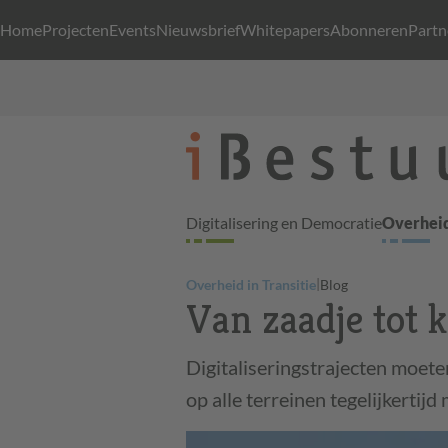
Home
Projecten
Events
Nieuwsbrief
Whitepapers
Abonneren
Partn
Digitalisering en Democratie
Overheid
|
Overheid in Transitie
Blog
Van zaadje tot 
Digitaliseringstrajecten moet
op alle terreinen tegelijkerti