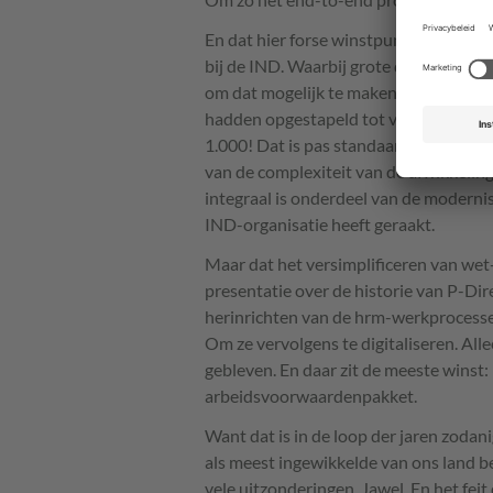
En dat hier forse winstpunten mee te v
bij de
IND
. Waarbij grote delen van he
om dat mogelijk te maken hebben ze eer
hadden opgestapeld tot ver boven de 1
1.000! Dat is pas standaardiseren. Ho
van de complexiteit van de afwikkelin
integraal is onderdeel van de modernis
IND
-organisatie heeft geraakt.
Maar dat het versimplificeren van wet-
presentatie over de historie van P-Dir
herinrichten van de hrm-werkprocessen
Om ze vervolgens te digitaliseren. All
gebleven. En daar zit de meeste winst
arbeidsvoorwaardenpakket.
Want dat is in de loop der jaren zodan
als meest ingewikkelde van ons land b
vele uitzonderingen. Jawel. En het feit