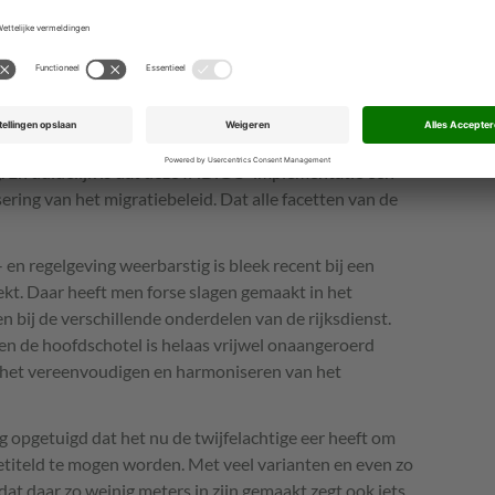
erzilveren zijn blijkt wel uit de INDiGO implementatie
t productieproces inmiddels zijn gedigitaliseerd. Maar
st het aantal regels dat ze in het papieren tijdperk
0.000 (!) inmiddels gedownsized tot iets meer dan
eft geen betoog wat dat dan betekent voor de reductie
g. En duidelijk is dat deze INDiGO-implementatie een
ering van het migratiebeleid. Dat alle facetten van de
 en regelgeving weerbarstig is bleek recent bij een
ekt. Daar heeft men forse slagen gemaakt in het
 bij de verschillende onderdelen van de rijksdienst.
een de hoofdschotel is helaas vrijwel onaangeroerd
: het vereenvoudigen en harmoniseren van het
ig opgetuigd dat het nu de twijfelachtige eer heeft om
etiteld te mogen worden. Met veel varianten en even zo
 dat daar zo weinig meters in zijn gemaakt zegt ook iets