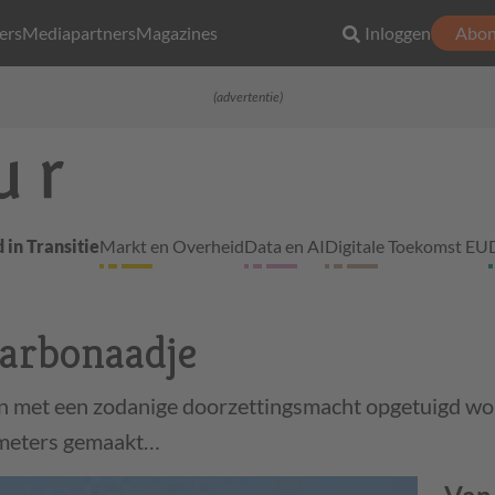
ers
Mediapartners
Magazines
Inloggen
Abon
(advertentie)
 in Transitie
Markt en Overheid
Data en AI
Digitale Toekomst EU
karbonaadje
en met een zodanige doorzettingsmacht opgetuigd wo
jd meters gemaakt…