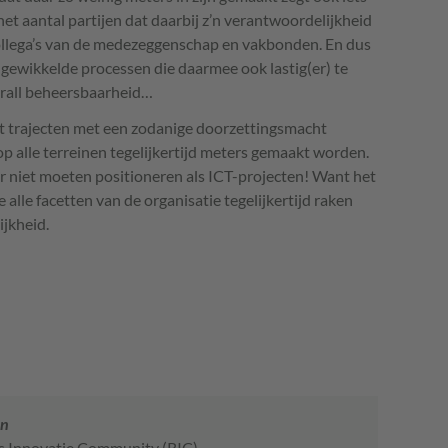
het aantal partijen dat daarbij z’n verantwoordelijkheid
collega’s van de medezeggenschap en vakbonden. En dus
gewikkelde processen die daarmee ook lastig(er) te
erall beheersbaarheid…
rt trajecten met een zodanige doorzettingsmacht
 alle terreinen tegelijkertijd meters gemaakt worden.
er niet moeten positioneren als
ICT
-projecten! Want het
 alle facetten van de organisatie tegelijkertijd raken
ijkheid.
jn
ks Innovatie Community (RIC)