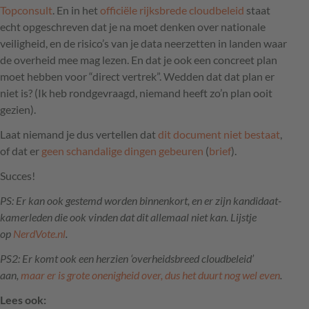
Topconsult
. En in het
officiële rijksbrede cloudbeleid
staat
echt opgeschreven dat je na moet denken over nationale
veiligheid, en de risico’s van je data neerzetten in landen waar
de overheid mee mag lezen. En dat je ook een concreet plan
moet hebben voor “direct vertrek”. Wedden dat dat plan er
niet is? (Ik heb rondgevraagd, niemand heeft zo’n plan ooit
gezien).
Laat niemand je dus vertellen dat
dit document niet bestaat
,
of dat er
geen schandalige dingen gebeuren
(
brief
).
Succes!
PS: Er kan ook gestemd worden binnenkort, en er zijn kandidaat-
kamerleden die ook vinden dat dit allemaal niet kan. Lijstje
op
NerdVote.nl
.
PS2: Er komt ook een herzien ‘overheidsbreed cloudbeleid’
aan,
maar er is grote onenigheid over, dus het duurt nog wel even
.
Lees ook: