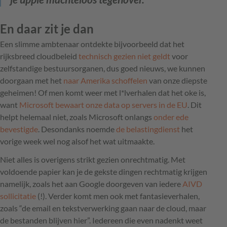
En daar zit je dan
Een slimme ambtenaar ontdekte bijvoorbeeld dat het
rijksbreed cloudbeleid
technisch gezien niet geldt
voor
zelfstandige bestuursorganen, dus goed nieuws, we kunnen
doorgaan met het
naar Amerika schoffelen
van onze diepste
geheimen! Of men komt weer met l*lverhalen dat het oke is,
want
Microsoft bewaart onze data op servers in de EU
. Dit
helpt helemaal niet, zoals Microsoft onlangs
onder ede
bevestigde
. Desondanks noemde
de belastingdienst
het
vorige week wel nog alsof het wat uitmaakte.
Niet alles is overigens strikt gezien onrechtmatig. Met
voldoende papier kan je de gekste dingen rechtmatig krijgen
namelijk, zoals het aan Google doorgeven van iedere
AIVD
sollicitatie
(!). Verder komt men ook met fantasieverhalen,
zoals “de email en tekstverwerking gaan naar de cloud, maar
de bestanden blijven hier”. Iedereen die even nadenkt weet