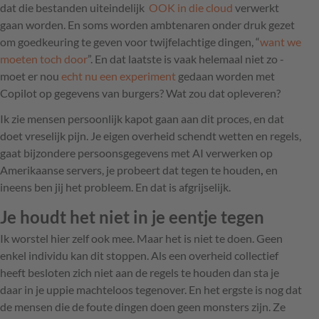
dat die bestanden uiteindelijk
OOK in die cloud
verwerkt
gaan worden. En soms worden ambtenaren onder druk gezet
om goedkeuring te geven voor twijfelachtige dingen, “
want we
moeten toch door
”. En dat laatste is vaak helemaal niet zo -
moet er nou
echt nu een experiment
gedaan worden met
Copilot op gegevens van burgers? Wat zou dat opleveren?
Ik zie mensen persoonlijk kapot gaan aan dit proces, en dat
doet vreselijk pijn. Je eigen overheid schendt wetten en regels,
gaat bijzondere persoonsgegevens met AI verwerken op
Amerikaanse servers, je probeert dat tegen te houden
,
en
ineens ben jij het probleem. En dat is afgrijselijk.
Je houdt het niet in je eentje tegen
Ik worstel hier zelf ook mee. Maar het is niet te doen. Geen
enkel individu kan dit stoppen. Als een overheid collectief
heeft besloten zich niet aan de regels te houden dan sta je
daar in je uppie machteloos tegenover. En het ergste is nog dat
de mensen die de foute dingen doen geen monsters zijn. Ze