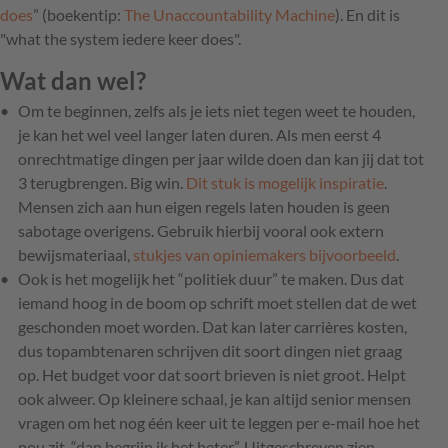
does
” (boekentip:
The Unaccountability Machine
). En dit is
"what the system iedere keer does".
Wat dan wel?
Om te beginnen, zelfs als je iets niet tegen weet te houden,
je kan het wel veel langer laten duren. Als men eerst 4
onrechtmatige dingen per jaar wilde doen dan kan jij dat tot
3 terugbrengen. Big win.
Dit stuk is mogelijk inspiratie
.
Mensen zich aan hun eigen regels laten houden is geen
sabotage overigens. Gebruik hierbij vooral ook extern
bewijsmateriaal,
stukjes van opiniemakers bijvoorbeeld
.
Ook is het mogelijk het “politiek duur” te maken. Dus dat
iemand hoog in de boom op schrift moet stellen dat de wet
geschonden moet worden. Dat kan later carrières kosten,
dus topambtenaren schrijven dit soort dingen niet graag
op. Het budget voor dat soort brieven is niet groot. Helpt
ook alweer. Op kleinere schaal, je kan altijd senior mensen
vragen om het nog één keer uit te leggen per e-mail hoe het
nou zit, “dan begrijp ik het beter”. Uitgeschreven zien