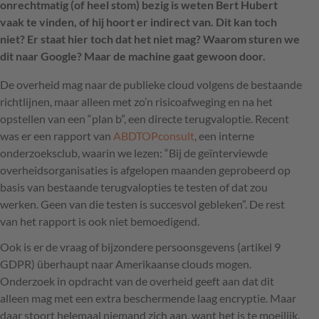
onrechtmatig (of heel stom) bezig is weten Bert Hubert
vaak te vinden, of hij hoort er indirect van. Dit kan toch
niet? Er staat hier toch dat het niet mag? Waarom sturen we
dit naar Google? Maar de machine gaat gewoon door.
De overheid mag naar de publieke cloud volgens de bestaande
richtlijnen, maar alleen met zo’n risicoafweging en na het
opstellen van een “plan b”, een directe terugvaloptie. Recent
was er een rapport van
ABDTOPconsult
, een interne
onderzoeksclub, waarin we lezen: “Bij de geïnterviewde
overheidsorganisaties is afgelopen maanden geprobeerd op
basis van bestaande terugvalopties te testen of dat zou
werken. Geen van die testen is succesvol gebleken”. De rest
van het rapport is ook niet bemoedigend.
Ook is er de vraag of bijzondere persoonsgevens (artikel 9
GDPR) überhaupt naar Amerikaanse clouds mogen.
Onderzoek in opdracht van de overheid geeft aan dat dit
alleen mag met een extra beschermende laag encryptie. Maar
daar stoort helemaal niemand zich aan, want het is te moeilijk.