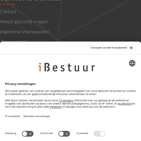
Contact
Meest gestelde vragen
Algemene Voorwaarden
Abonnement
Adverteren
Colofon
Nieuwsbrief
Privacyinstellingen