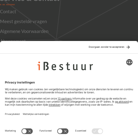
Contact
Meest gestelde vragen
Algemene Voorwaarden
Abonnement
Adverteren
Colofon
Nieuwsbrief
Privacyinstellingen