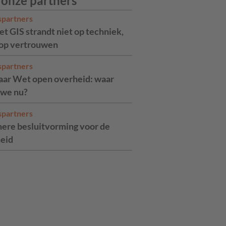
 onze partners
spartners
t GIS strandt niet op techniek,
op vertrouwen
spartners
jaar Wet open overheid: waar
 we nu?
spartners
ere besluitvorming voor de
eid