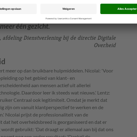
 we nooit op eigen houtje kunnen doen.'
binnen Gebruiker Centraal krijgt de
meer één gezicht.
afdeling Dienstverlening bij de directie Digitale
Overheid
id
t meer op dan bruikbare hulpmiddelen. Nicolai: 'Voor
opleiding op het gebied van klant- en
erscheidenheid aan mensen actief uit allerlei
hnologie. Daardoor leer ik steeds wat nieuws.' Lentz:
ruiker Centraal ook legitimiteit. Omdat je merkt dat
g zijn om vanuit klantperspectief te werken en de
' Nicolai prijst de professionaliteit van de
t dat het overheidsbreed is georganiseerd en dat er
ordt gebruikt: 'Dat draagt er allemaal aan bij dat ons
noemt nog een ander resultaat: 'Dankzij de