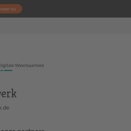
neer nu
Digitale Weerbaarheid
werk
k de