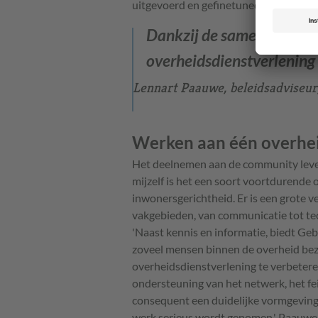
uitgevoerd en gefinetuned. Dat zouden
Dankzij de samenwerking 
overheidsdienstverlening 
Lennart Paauwe, beleidsadviseur, 
Werken aan één overhe
Het deelnemen aan de community lever
mijzelf is het een soort voortdurende 
inwonersgerichtheid. Er is een grote v
vakgebieden, van communicatie tot tec
'Naast kennis en informatie, biedt Geb
zoveel mensen binnen de overheid bezi
overheidsdienstverlening te verbeteren.
ondersteuning van het netwerk, het fei
consequent een duidelijke vormgeving w
werk serieus wordt genomen.' Paauwe 