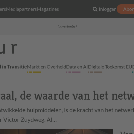
ers
Mediapartners
Magazines
Inloggen
Abon
(advertentie)
 in Transitie
Markt en Overheid
Data en AI
Digitale Toekomst EU
aal, de waarde van het net
twikkelde hulpmiddelen, is de kracht van het netwer
er Victor Zuydweg. Al…