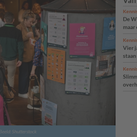
Van
Kenni
De We
maar 
Kenni
Vier 
staan
Kenni
Slimm
overh
Beeld: Shutterstock