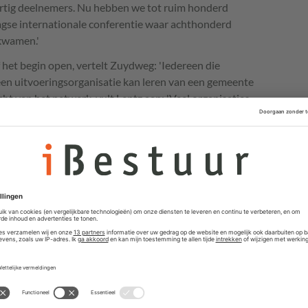
dertig deelnemers. Nu hebben we tot ruim honderd
aagse internationale conferentie waar achthonderd
 kwamen.'
het begin open, vertelt Zuydweg: 'Iedereen die
een uitvoeringsorganisatie kan leren van een gemeente
cht van het netwerk, vult Lentz aan: 'Veel organisaties
lantreizen. Het is zonde als iedereen opnieuw het wiel
de community CX.'
lpmiddelen ontwikkeld. Zoals het NL Design System, voor
et is typisch voor Gebruiker Centraal hoe dit tot stand
n ander ontwikkelde het door en weer een ander pakte
t de spellen
Zeg dat dan!
en
Optimaal Digitaal
:
kt om het gesprek tussen teams op gang te brengen en te
el Zeg dat dan! gebruikte ik onlangs nog, om collega’s
uik.” Dit soort hulpmiddelen zijn wat haar betreft een
Het wordt centraal bedacht, heel goed onderzocht,