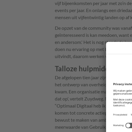
vijf bijeenkomsten per jaar met zo’n 
events per jaar. En onlangs een dried
mensen uit vijfentwintig landen op af
De opzet van de community was vanaf 
geïnteresseerd is kan meedoen, want 
en andersom.' Het is nog steeds de kra
doen nu ervaring op met bijvoorbeeld k
uitvindt, daarom werken we samen in 
Talloze hulpmiddelen
De afgelopen tien jaar zijn talloze hu
het ontwerp van overheidswebsites. 'H
kwam. Een organisatie maakte iets, ee
dat op', vertelt Zuydweg. Nicolai noem
“Optimaal Digitaal heb ik veel gebrui
komen tot concrete actiepunten. Het sp
bewust te maken van ambtelijk taalgebr
meerwaarde van Gebruiker Centraal: '