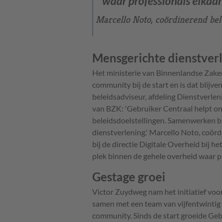
waar professionals elkaar
Marcello Noto, coördinerend bel
Mensgerichte dienstver
Het ministerie van Binnenlandse Zake
community bij de start en is dat blij
beleidsadviseur, afdeling Dienstverleni
van BZK: 'Gebruiker Centraal helpt ons
beleidsdoelstellingen. Samenwerken bi
dienstverlening.' Marcello Noto, coör
bij de directie Digitale Overheid bij h
plek binnen de gehele overheid waar pr
Gestage groei
Victor Zuydweg nam het initiatief voo
samen met een team van vijfentwintig
community. Sinds de start groeide Geb