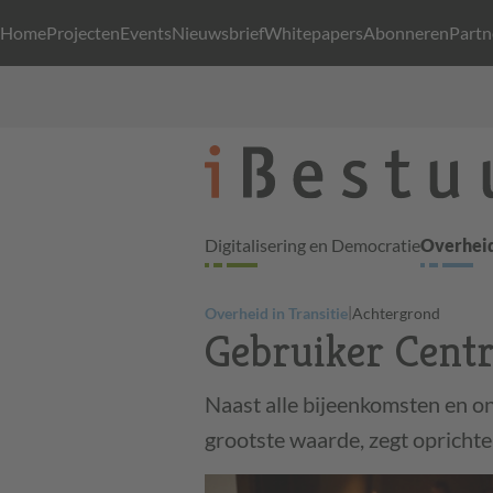
Home
Projecten
Events
Nieuwsbrief
Whitepapers
Abonneren
Partn
Digitalisering en Democratie
Overheid
|
Overheid in Transitie
Achtergrond
Gebruiker Centr
Naast alle bijeenkomsten en on
grootste waarde, zegt opricht