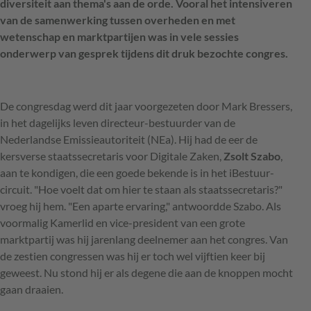
diversiteit aan thema's aan de orde. Vooral het intensiveren
van de samenwerking tussen overheden en met
wetenschap en marktpartijen was in vele sessies
onderwerp van gesprek tijdens dit druk bezochte congres.
De congresdag werd dit jaar voorgezeten door Mark Bressers,
in het dagelijks leven directeur-bestuurder van de
Nederlandse Emissieautoriteit (NEa). Hij had de eer de
kersverse staatssecretaris voor Digitale Zaken,
Zsolt
Szabo
,
aan te kondigen, die een goede bekende is in het iBestuur-
circuit. "Hoe voelt dat om hier te staan als staatssecretaris?"
vroeg hij hem. "Een aparte ervaring," antwoordde Szabo. Als
voormalig Kamerlid en vice-president van een grote
marktpartij was hij jarenlang deelnemer aan het congres. Van
de zestien congressen was hij er toch wel vijftien keer bij
geweest. Nu stond hij er als degene die aan de knoppen mocht
gaan draaien.