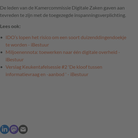
De leden van de Kamercommissie Digitale Zaken gaven aan
tevreden te zijn met de toegezegde inspanningsverplichting.
Lees ook:
IDO’s lopen het risico om een soort duizenddingendoekje
te worden - iBestuur
Miljoenennota: toewerken naar één digitale overheid -
iBestuur
Verslag Keukentafelsessie #2 'De kloof tussen
informatievraag en -aanbod ' - iBestuur