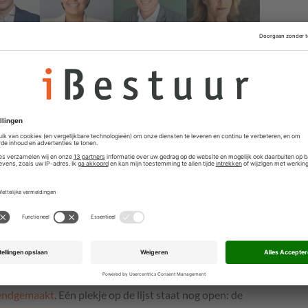
Ducastel, directeur van VNG Realisatie. Zijn
endgemaakt
. Eén plekje op de lijst staat nog open: de