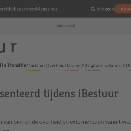
ers
Mediapartners
Magazines
Inloggen
Abon
(advertentie)
 in Transitie
Markt en Overheid
Data en AI
Digitale Toekomst EU
enteerd tijdens iBestuur
n van binnen de overheid en externe leden vanuit we
even.