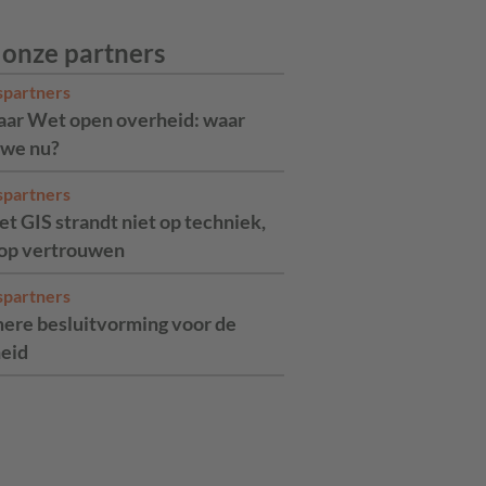
 onze partners
spartners
jaar Wet open overheid: waar
 we nu?
spartners
t GIS strandt niet op techniek,
op vertrouwen
spartners
ere besluitvorming voor de
eid