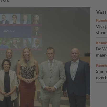
Van
Kenni
Vier 
staan
Kenni
De We
maar 
Kenni
Slimm
overh