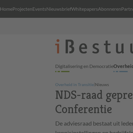
Home
Projecten
Events
Nieuwsbrief
Whitepapers
Abonneren
Partn
Digitalisering en Democratie
Overheid
|
Overheid in Transitie
Nieuws
NDS-raad gepres
Conferentie
De adviesraad bestaat uit lede
kennisinstellingen en bedrijfsl