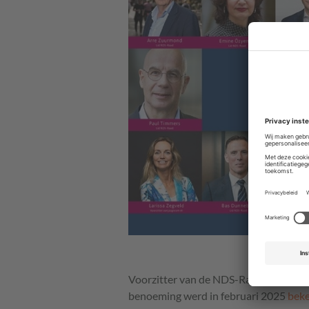
Voorzitter van de NDS-Raad is Nathan 
benoeming werd in februari 2025
bek