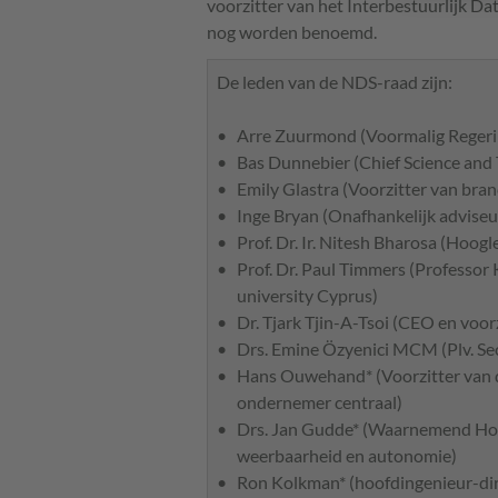
voorzitter van het Interbestuurlijk Dat
nog worden benoemd.
De leden van de NDS-raad zijn:
Arre Zuurmond (Voormalig Regeri
Bas Dunnebier (Chief Science and
Emily Glastra (Voorzitter van bra
Inge Bryan (Onafhankelijk adviseur
Prof. Dr. Ir. Nitesh Bharosa (Hoog
Prof. Dr. Paul Timmers (Professor
university Cyprus)
Dr. Tjark Tjin-A-Tsoi (CEO en voo
Drs. Emine Özyenici MCM (Plv. Se
Hans Ouwehand* (Voorzitter van d
ondernemer centraal)
Drs. Jan Gudde* (Waarnemend Hoofd
weerbaarheid en autonomie)
Ron Kolkman* (hoofdingenieur-dire