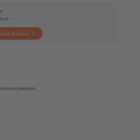
ur
stuur
actie iBestuur
e kunnen plaatsen.