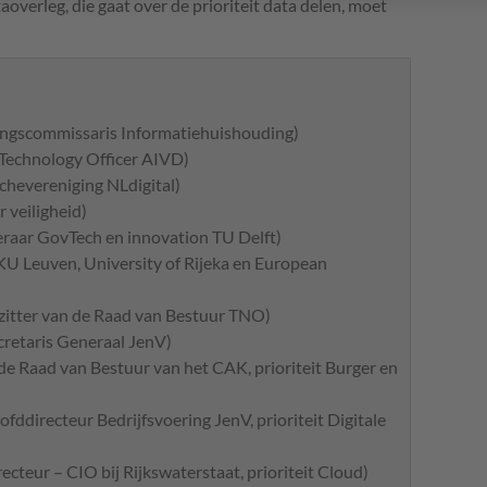
aoverleg, die gaat over de prioriteit data delen, moet
ngscommissaris Informatiehuishouding)
 Technology Officer AIVD)
nchevereniging NLdigital)
 veiligheid)
leraar GovTech en innovation TU Delft)
 KU Leuven, University of Rijeka en European
rzitter van de Raad van Bestuur TNO)
cretaris Generaal JenV)
e Raad van Bestuur van het CAK, prioriteit Burger en
directeur Bedrijfsvoering JenV, prioriteit Digitale
cteur – CIO bij Rijkswaterstaat, prioriteit Cloud)