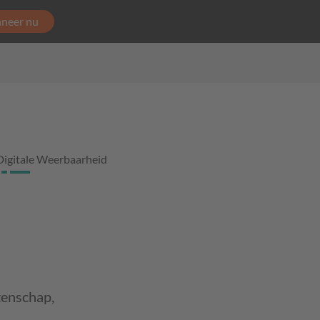
neer nu
Digitale Weerbaarheid
tenschap,