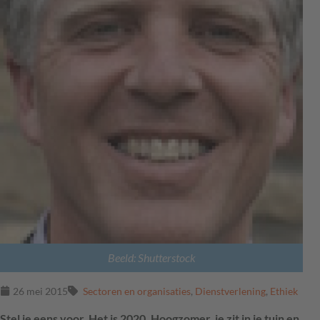
Beeld: Shutterstock
26 mei 2015
Sectoren en organisaties
,
Dienstverlening
,
Ethiek
Stel je eens voor. Het is 2020. Hoogzomer, je zit in je tuin en