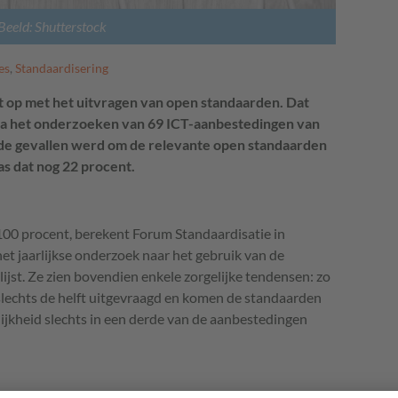
Beeld: Shutterstock
es
,
Standaardisering
t op met het uitvragen van open standaarden. Dat
na het onderzoeken van 69 ICT-aanbestedingen van
n de gevallen werd om de relevante open standaarden
as dat nog 22 procent.
 100 procent, berekent Forum Standaardisatie in
 het jaarlijkse onderzoek naar het gebruik van de
-lijst. Ze zien bovendien enkele zorgelijke tendensen: zo
slechts de helft uitgevraagd en komen de standaarden
ijkheid slechts in een derde van de aanbestedingen