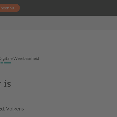
neer nu
Digitale Weerbaarheid
 is
gd. Volgens