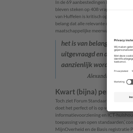
In de 69 aanbestedingen had om 813 
bleven steken op 408 vragen om open 
van Huffelen is kritisch op de overheid
belang dat alle relevante open stand
maatschappelijke meerwaarde aanzienli
het is van belang dat all
uitgevraagd en dat daar
aanzienlijk wordt verhoo
Alexandra van Huffe
Kwart (bijna) perfecte o
Toch ziet Forum Standaardisatie ook m
doet het perfect of is op weg naar perf
informatievoorziening en ICT-huishoud
toepassing van open standaarden,’ con
MijnOverheid en de Basis registratie 