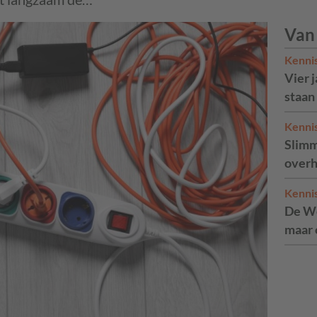
Van
Kenni
Vier 
staan
Kenni
Slimm
overh
Kenni
De We
maar 