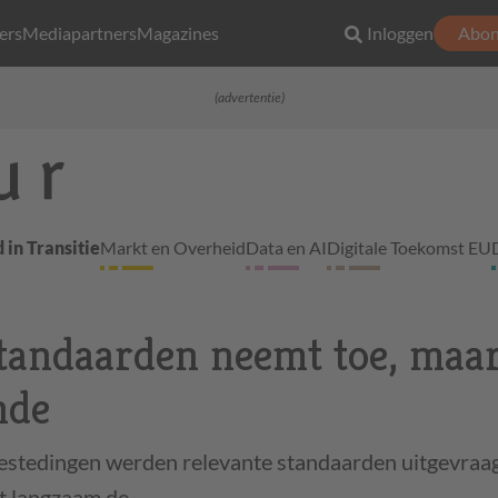
ers
Mediapartners
Magazines
Inloggen
Abon
(advertentie)
 in Transitie
Markt en Overheid
Data en AI
Digitale Toekomst EU
tandaarden neemt toe, maar
nde
estedingen werden relevante standaarden uitgevraa
et langzaam de…