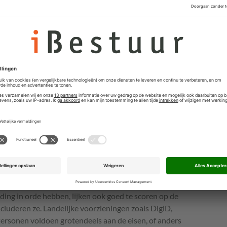
open standaarden moeten worden gevraagd, maar ze
standaarden. Demissionair staatssecretaris Alexandra
sorganisaties. ‘50 procent is onvoldoende, het is van
aarden worden uitgevraagd en dat daarmee de
jk wordt verhoogd,’ schrijft ze in een
verzamelbrief
.
e relevante open standaarden worden
mee de maatschappelijke meerwaarde
gd.
len, demissionair staatssecretaris digitalisering
rganisaties
ooie ontwikkelingen. Een kwart van de organisaties
ect. ‘Organisaties die in het algemeen hun
ing in orde hebben, lijken ook goed te scoren op de
cluderen ze. Landelijke voorzieningen zoals DigiD,
Personen voldoen grotendeels aan de eisen, of anders