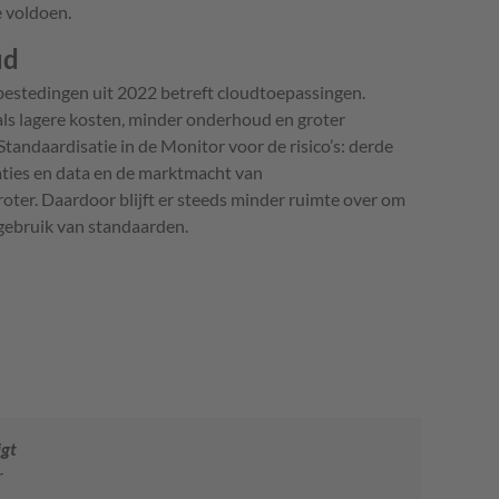
e voldoen.
ud
bestedingen uit 2022 betreft cloudtoepassingen.
als lagere kosten, minder onderhoud en groter
ndaardisatie in de Monitor voor de risico’s: derde
aties en data en de marktmacht van
oter. Daardoor blijft er steeds minder ruimte over om
t gebruik van standaarden.
igt
r