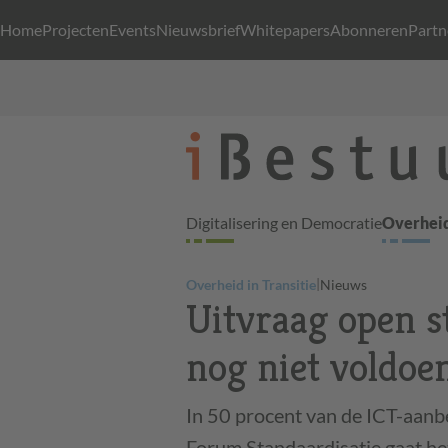
Home
Projecten
Events
Nieuwsbrief
Whitepapers
Abonneren
Partn
Digitalisering en Democratie
Overheid
|
Overheid in Transitie
Nieuws
Uitvraag open s
nog niet voldoe
In 50 procent van de ICT-aanb
Forum Standaardisatie gaat h